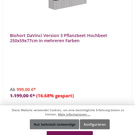
Biohort DaVinci Version 3 Pflanzbeet Hochbeet
250x59x77cm in mehreren Farben
Ab
999,00 €*
1.199,00 €*
(16.68% gespart)
Details
Diese Website verwendet Cookies, um eine bestmögliche Erfahrung bieten zu
können.
Mehr Informationen ...
Zum Vergleich hinzufügen
Nur technisch notwendige
Konfigurieren
Werkzeugleiste anzeigen