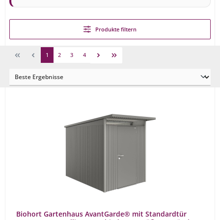
Produkte filtern
1
2
3
4
Biohort Gartenhaus AvantGarde® mit Standardtür