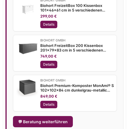
BIOHORT GMBH
Biohort FreizeitBox 100 Kissenbox
101x46x61 cm in 5 verschiedenen
Farben Terrassenbox
299,00 €
Details
BIOHORT GMBH
Biohort FreizeitBox 200 Kissenbox
201x79x83 cm in 5 verschiedenen
Farben Terrassenbox
749,00 €
Details
BIOHORT GMBH
Biohort Premium-Komposter MonAmi® S
102x102x84 cm dunkelgrau-metallic
Kompost mit Belüftung
849,00 €
Details
💬 Beratung weiterführen