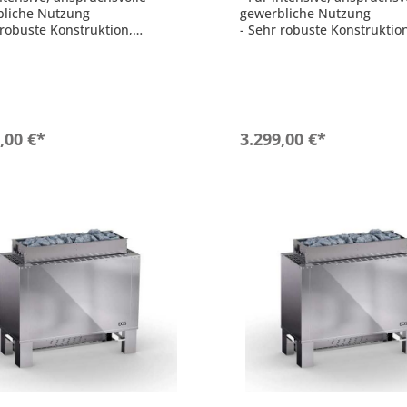
bliche Nutzung
gewerbliche Nutzung
 robuste Konstruktion,
- Sehr robuste Konstruktio
tt aus Edelstahl
komplett aus Edelstahl
ke Luftkonvektion und
- Starke Luftkonvektion un
le Aufheizzeiten
schnelle Aufheizzeiten
Kabinenvolumen: 18 - 25 m³
- Für Kabinenvolumen: 24 -
nkammer: 30 kg
- Steinkammer: 30 kg
In den Warenkorb
In den Warenkor
,00 €*
3.299,00 €*