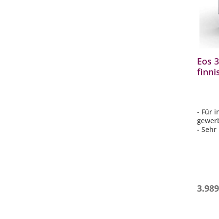
Eos 
finn
elekt
Edels
- Für 
gewer
- Sehr
komple
- Star
schnel
- Für 
- Stei
3.989