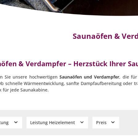
Saunaöfen & Ver
öfen & Verdampfer – Herzstück Ihrer Sa
n Sie unsere hochwertigen
Saunaöfen und Verdampfer
, die fü
Ob schnelle Wärmeentwicklung, sanfte Dampfaufbereitung oder trad
k für jede Saunakabine.
stung
Leistung Heizelement
Preis