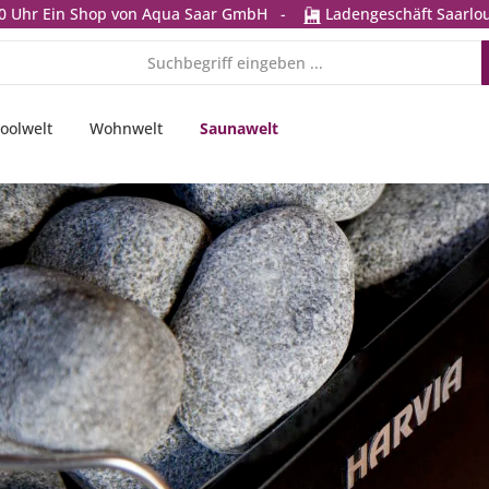
0 Uhr
Ein Shop von Aqua Saar GmbH
-
Ladengeschäft Saarlou
oolwelt
Wohnwelt
Saunawelt