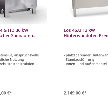
34.G HD 36 kW
Eos 46.U 12 kW
ischer Saunaofen
Hinterwandofen Pr
rischer Standofen aus
Saunaofen aus Edelst
tahl
90.8608
intensive, anspruchsvolle
- platzsparender Hinterw
bliche Nutzung
- Standausführung
 robuste Konstruktion,
- Innen- und Außenmantel
tt aus Edelstahl
aus Edelstahl
ke Luftkonvektion und
- Maße: 870 x 1120 x 200 
le Aufheizzeiten
(HxBxT)
Kabinenvolumen: 65 - 75 m³
- auch für den gewerblich
nkammer: 45 kg
Gebrauch geeignet
In den Warenkorb
In den Warenkor
,00 €*
2.149,00 €*