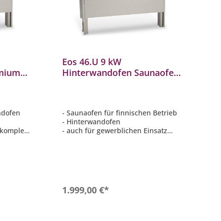
Eos 46.U 9 kW
emium
Hinterwandofen Saunaofen
ahl
Standofen aus Edelstahl
94.4889
andofen
- Saunaofen für finnischen Betrieb
- Hinterwandofen
 komplett
- auch für gewerblichen Einsatz
geeignet
mm
- Maße: 870 x 1120 x 200 mm
(HxBXT)
en
- Innen- und Außenmantel komplett
aus Edelstahl
b
In den Warenkorb
1.999,00 €*