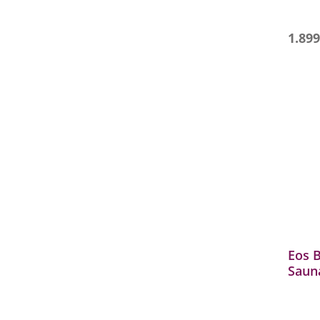
unbeab
herunt
- Inkl
1.899
Aufsat
Eos B
Saun
Verd
Anthr