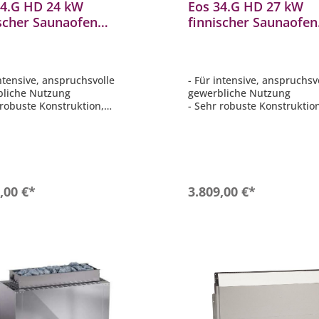
34.G HD 24 kW
Eos 34.G HD 27 kW
ischer Saunaofen
finnischer Saunaofen
rischer Standofen aus
elektrischer Standof
tahl
Edelstahl
intensive, anspruchsvolle
- Für intensive, anspruchsv
bliche Nutzung
gewerbliche Nutzung
 robuste Konstruktion,
- Sehr robuste Konstruktio
tt aus Edelstahl
komplett aus Edelstahl
ke Luftkonvektion und
- Starke Luftkonvektion un
le Aufheizzeiten
schnelle Aufheizzeiten
Kabinenvolumen: 35 - 40 m³
- Für Kabinenvolumen: 40 -
nkammer: 45 kg
- Steinkammer: 45 kg
In den Warenkorb
In den Warenkor
,00 €*
3.809,00 €*