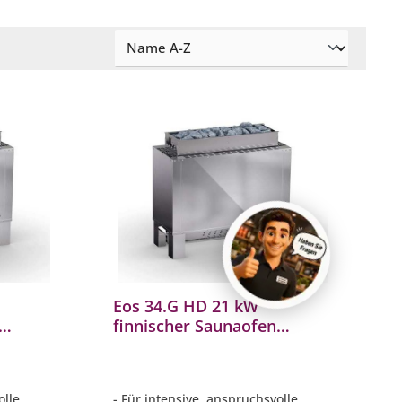
Eos 34.G HD 21 kW
finnischer Saunaofen
en aus
elektrischer Standofen aus
Edelstahl
olle
- Für intensive, anspruchsvolle