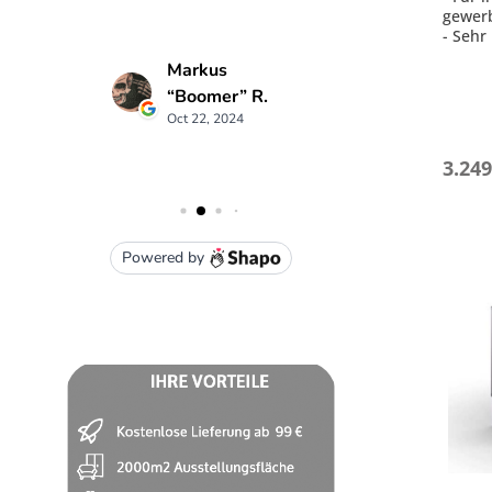
gewer
- Sehr
komple
- Star
schnel
- Für 
- Stei
3.249