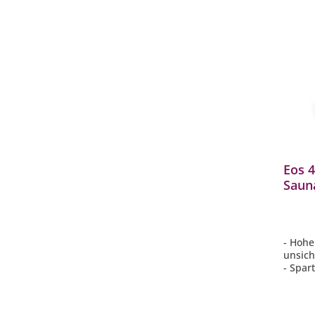
Eos 
Saun
Stand
- Hohe
unsich
- Spar
Sauna
- Mit 
- dami