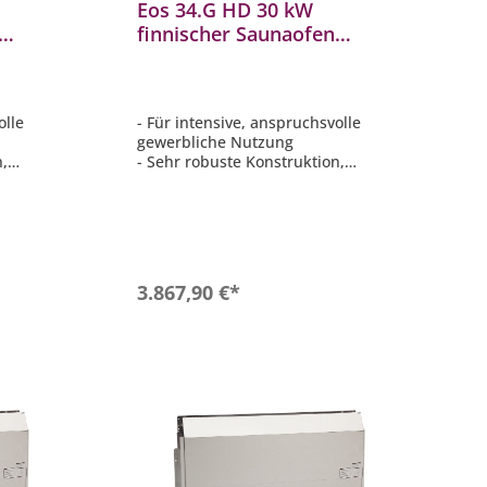
Eos 34.G HD 30 kW
finnischer Saunaofen
en aus
elektrischer Standofen aus
Edelstahl
olle
- Für intensive, anspruchsvolle
gewerbliche Nutzung
n,
- Sehr robuste Konstruktion,
komplett aus Edelstahl
d
- Starke Luftkonvektion und
schnelle Aufheizzeiten
 50 m³
- Für Kabinenvolumen: 50 - 65 m³
- Steinkammer: 45 kg
b
In den Warenkorb
3.867,90 €*