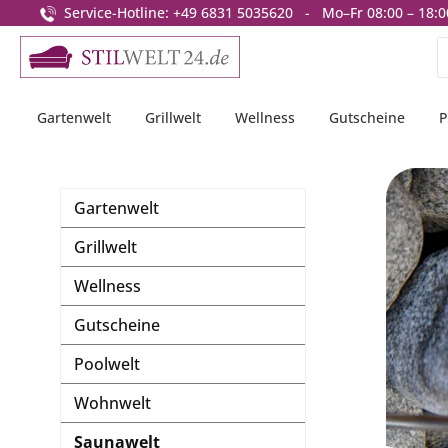
Service-Hotline: +49 6831 5035620 - Mo–Fr 08:00 – 18:0
springen
Zur Hauptnavigation springen
Gartenwelt
Grillwelt
Wellness
Gutscheine
P
Gartenwelt
Grillwelt
Wellness
Gutscheine
Poolwelt
Wohnwelt
Saunawelt