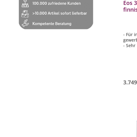
Eos 
finn
elekt
Edels
- Für 
gewer
- Sehr
komple
- Star
schnel
- Für 
- Stei
3.749