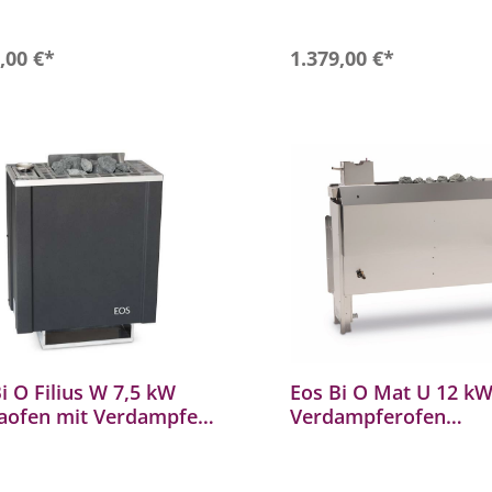
sichtigt auf den Ofen
erfallen können
. Zubehör: Aufgusstrichter,
In den Warenkorb
In den Warenkor
,00 €*
1.379,00 €*
zrohr, Sicherheitsgitter.
i O Filius W 7,5 kW
Eos Bi O Mat U 12 k
aofen mit Verdampfer
Verdampferofen
ampferofen Combiofen
Hinterwand Saunaofe
azit
Verdampfer