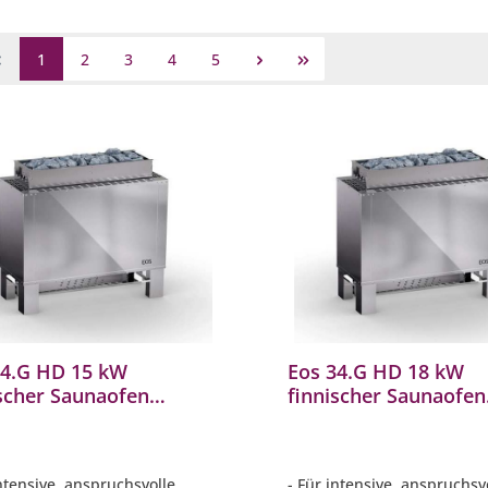
1
2
3
4
5
34.G HD 15 kW
Eos 34.G HD 18 kW
ischer Saunaofen
finnischer Saunaofen
rischer Standofen aus
elektrischer Standof
tahl
Edelstahl
intensive, anspruchsvolle
- Für intensive, anspruchsv