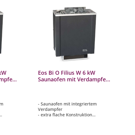
 kW
Eos Bi O Filius W 6 kW
ampfer
Saunaofen mit Verdampfer
biofen
Verdampferofen Combiofen
Anthrazit
em
- Saunaofen mit integriertem
Verdampfer
- extra flache Konstruktion
g
- manuelle Wasserbefüllung
m (HxBxT)
- Maße: 575 x 470 x 240 mm (HxBxT)
- Steinkammer: ca. 8 kg