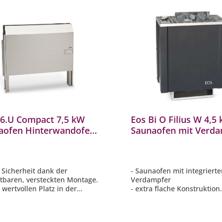
46.U Compact 7,5 kW
Eos Bi O Filius W 4,5
aofen Hinterwandofen
Saunaofen mit Verd
ofen Edelstahl blank
Verdampferofen Com
Anthrazit
 Sicherheit dank der
- Saunaofen mit integriert
tbaren, versteckten Montage.
Verdampfer
t wertvollen Platz in der
- extra flache Konstruktion
.
- manuelle Wasserbefüllun
Abdeckschutzgitter
- Maße: 575 x 470 x 240 m
t keine Gegenstände
- Steinkammer: ca. 8 kg