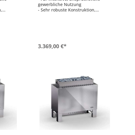
gewerbliche Nutzung
n,
- Sehr robuste Konstruktion,
komplett aus Edelstahl
d
- Starke Luftkonvektion und
schnelle Aufheizzeiten
 30 m³
- Für Kabinenvolumen: 24 - 34 m³
- Steinkammer: 30 kg
b
In den Warenkorb
3.369,00 €*