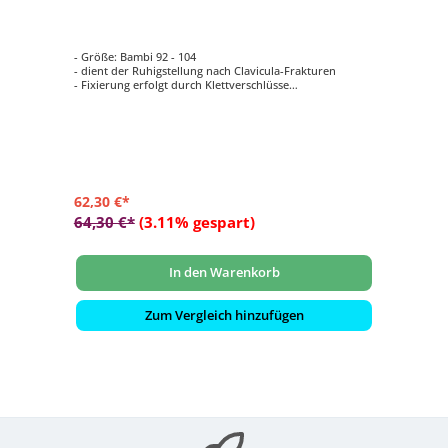
- Größe: Bambi 92 - 104
- dient der Ruhigstellung nach Clavicula-Frakturen
- Fixierung erfolgt durch Klettverschlüsse
- Innenseite: Frotteebezug
- waschbar bei 60°C
62,30 €*
64,30 €*
(3.11% gespart)
In den Warenkorb
Zum Vergleich hinzufügen