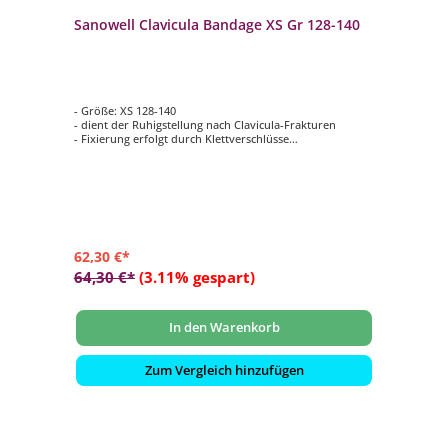
Sanowell Clavicula Bandage XS Gr 128-140
- Größe: XS 128-140
- dient der Ruhigstellung nach Clavicula-Frakturen
- Fixierung erfolgt durch Klettverschlüsse
- Innenseite: Frotteebezug
- waschbar bei 60°C
62,30 €*
64,30 €*
(3.11% gespart)
In den Warenkorb
Zum Vergleich hinzufügen