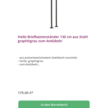
Heibi Briefkastenständer 130 cm aus Stahl
graphitgrau zum Andübeln
- aus pulverbeschichtetem Stahlblech (verzinkt)
- Farbe: graphitgrau
- zum Andübeln
- inklusive Montageset und Befestigungsschrauben
- langlebig und hochwertig
179,00 €*
In den Warenkorb