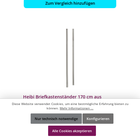
Zum Vergleich hinzufügen
Heibi Briefkastenständer 170 cm aus
Edelstahl zum Einbetonieren
Diese Website verwendet Cookies, um eine bestmögliche Erfahrung bieten zu
können.
Mehr Informationen ...
Nur technisch notwendige
Konfigurieren
- aus geschliffenem Edelstahl (V2A)
Werkzeugleiste anzeigen
- Farbe: silber
Alle Cookies akzeptieren
- zum Einbetonieren
- inklusive Montageset