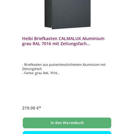
Heibi Briefkasten CALMALUX Aluminium
grau RAL 7016 mit Zeitungsfach
38,5x14x43,5 cm DIN C4 quer
- Briefkasten aus pulverbeschichtetem Aluminium mit
Zeitungsfach
- Farbe: grau RAL 7016
- von oben nach unten zu öffnen (mit Öffnungsstopp)
- innenliegendes Wasserschutzblech
- hochwertiges, stabiles Schloss mit Staubschutzklappe
und individueller Schlüsselnummer
- selbstklebendes, gravierfähiges Namensschild aus
Aluminium
219,00 €*
In den Warenkorb