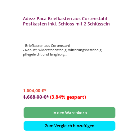
Adezz Paca Briefkasten aus Cortenstahl
Postkasten Inkl. Schloss mit 2 Schlüsseln
- Briefkasten aus Cortenstahl
- Robust, widerstandsfähig, witterungsbeständig,
pflegeleicht und langlebig
- Ausgestattet mit einem Soft-Open- und Anti-Diebstahl-
System
- Inklusive Schloss mit 2 Schlüsseln
- Die Materialstärke des Cortenstahls beträgt 2 mm
1.604,00 €*
1.668,00 €*
(3.84% gespart)
In den Warenkorb
Zum Vergleich hinzufügen