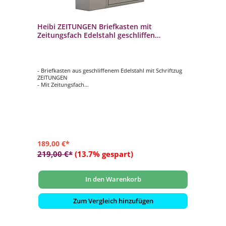
Heibi ZEITUNGEN Briefkasten mit
Zeitungsfach Edelstahl geschliffen
40x14x40 cm
- Briefkasten aus geschliffenem Edelstahl mit Schriftzug
ZEITUNGEN
- Mit Zeitungsfach
- Von links nach rechts zu öffnen
- Hochwertiges, stabiles Schloss mit Staubschutzklappe
und individueller Schlüsselnummer
- Selbstklebendes, gravierfähiges Namensschild aus
Aluminium
- Farbe: silber
189,00 €*
219,00 €*
(13.7% gespart)
In den Warenkorb
Zum Vergleich hinzufügen