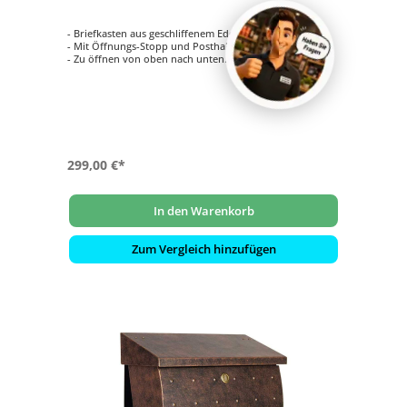
- Briefkasten aus geschliffenem Edelstahl
- Mit Öffnungs-Stopp und Posthaltebügel
- Zu öffnen von oben nach unten
- Innenliegendes Wasserschutzblech
- Hochwertiges, stabiles Schloss mit Staubschutzklappe
und individueller Schlüsselnummer
- Namensschild aus Kunststoff mit Klemmrahmen
299,00 €*
In den Warenkorb
Zum Vergleich hinzufügen