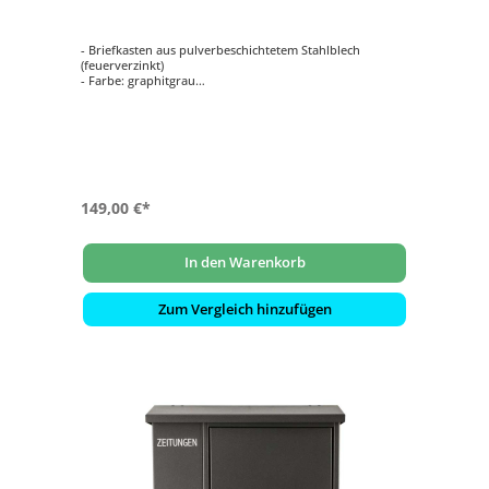
- Briefkasten aus pulverbeschichtetem Stahlblech
(feuerverzinkt)
- Farbe: graphitgrau
- mit beidseitig offenem Zeitungsfach
- von oben nach unten zu öffnen
- innenliegendes Wasserschutzblech
- hochwertiges, stabiles Schloss mit Staubschutzklappe
und individueller Schlüsselnummer
- selbstklebendes, gravierfähiges Namensschild aus
Aluminium
149,00 €*
In den Warenkorb
Zum Vergleich hinzufügen