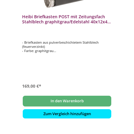
Heibi Briefkasten POST mit Zeitungsfach
Stahlblech graphitgrau/Edelstahl 40x12x45
cm DIN C4 quer
- Briefkasten aus pulverbeschichtetem Stahlblech
(feuerverzinkt)
- Farbe: graphitgrau
- Frontklappe aus geschliffenem Edelstahl (V2A)
- mit beidseitig offenem Zeitungsfach
- von oben nach unten zu öffnen
- innenliegendes Wasserschutzblech
- hochwertiges, stabiles Schloss mit Staubschutzklappe
und individueller Schlüsselnummer
- selbstklebendes, gravierfähiges Namensschild aus
Aluminium
169,00 €*
In den Warenkorb
Zum Vergleich hinzufügen