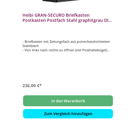
Heibi GRAN-SECURO Briefkasten
Postkasten Postfach Stahl graphitgrau DIN
C4 quer
- Briefkasten mit Zeitungsfach aus pulverbeschichtetem
Stahlblech
- Von links nach rechts zu öffnen (mit Posthaltebügel)
- Mit innenliegendem Wasserschutzblech
- Hochwertiges, stabiles Schloss mit Staubschutzklappe
und individueller Schlüsselnummer
- Selbstklebendes, gravierfähiges Namensschild aus
Aluminium
236,00 €*
In den Warenkorb
Zum Vergleich hinzufügen