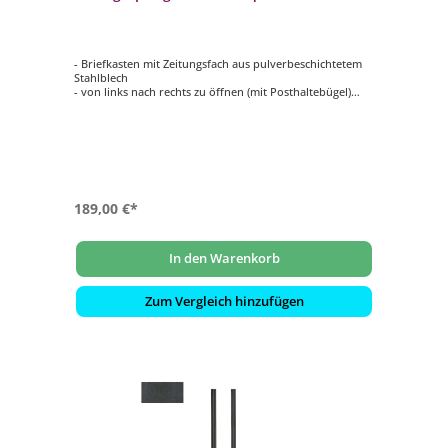
- Briefkasten mit Zeitungsfach aus pulverbeschichtetem
Stahlblech
- von links nach rechts zu öffnen (mit Posthaltebügel)
- mit innenliegendem Wasserschutzblech
- hochwertiges, stabiles Schloss mit Staubschutzklappe
und individueller Schlüsselnummer
- selbstklebendes, gravierfähiges Namensschild aus
Aluminium
189,00 €*
In den Warenkorb
Zum Vergleich hinzufügen