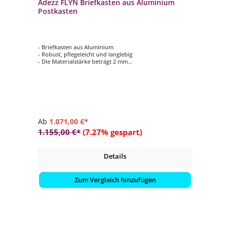
Adezz FLYN Briefkasten aus Aluminium
Postkasten
- Briefkasten aus Aluminium
- Robust, pflegeleicht und langlebig
- Die Materialstärke beträgt 2 mm
- Abschließbare Tür mit 2 Schlüsseln
- verschiedene Farbe wählbar
Ab
1.071,00 €*
1.155,00 €*
(7.27% gespart)
Details
Zum Vergleich hinzufügen