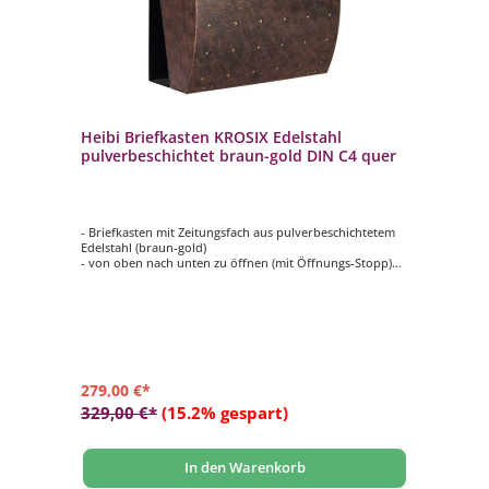
Heibi Briefkasten KROSIX Edelstahl
pulverbeschichtet braun-gold DIN C4 quer
- Briefkasten mit Zeitungsfach aus pulverbeschichtetem
Edelstahl (braun-gold)
- von oben nach unten zu öffnen (mit Öffnungs-Stopp)
- innenliegendes Wasserschutzblech
- mit Dichtung zwischen Tür und Gehäuse
- hochwertiges, stabiles Schloss mit Staubschutzklappe
und individueller Schlüsselnummer
- selbstklebendes, gravierfähiges Namensschild aus
Messing
279,00 €*
329,00 €*
(15.2% gespart)
In den Warenkorb