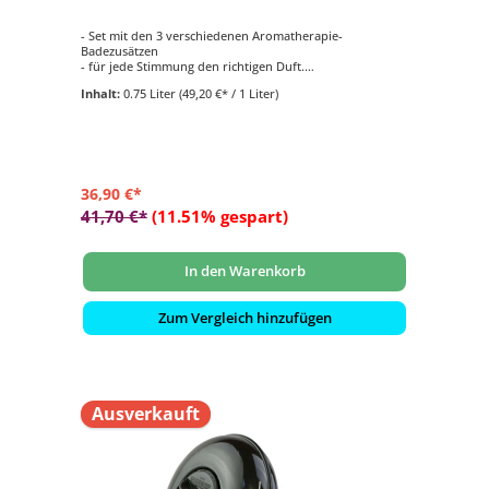
- Set mit den 3 verschiedenen Aromatherapie-
Badezusätzen
- für jede Stimmung den richtigen Duft.
- Lassen Sie sich durch Aromatherapie in das Reich der
Inhalt:
0.75 Liter
(49,20 €* / 1 Liter)
Sinne entführen
36,90 €*
41,70 €*
(11.51% gespart)
In den Warenkorb
Zum Vergleich hinzufügen
Ausverkauft