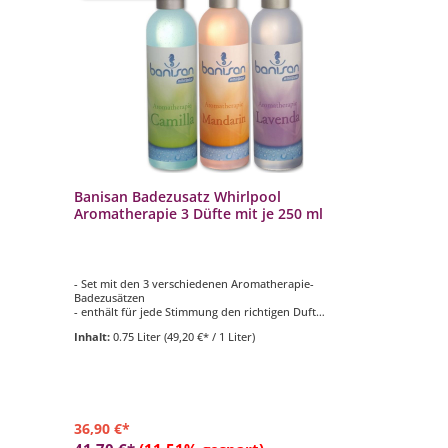
Banisan Badezusatz Whirlpool
Aromatherapie 3 Düfte mit je 250 ml
- Set mit den 3 verschiedenen Aromatherapie-
Badezusätzen
- enthält für jede Stimmung den richtigen Duft
- Lassen Sie sich durch Aromatherapie in das Reich der
Inhalt:
0.75 Liter
(49,20 €* / 1 Liter)
Sinne entführen
36,90 €*