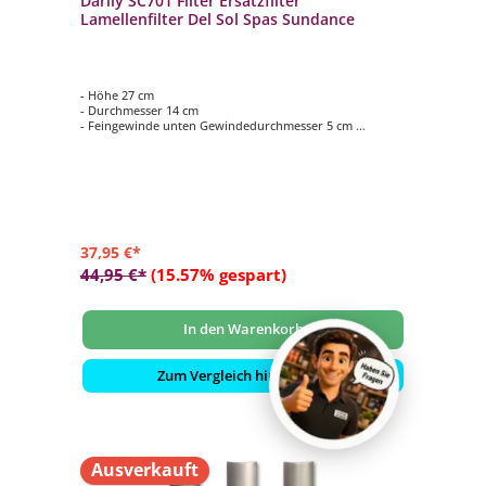
Darlly SC701 Filter Ersatzfilter
Lamellenfilter Del Sol Spas Sundance
- Höhe 27 cm
- Durchmesser 14 cm
- Feingewinde unten Gewindedurchmesser 5 cm
- Oberseite geschlossen mit Handgriff
- passend zu Hersteller Sundance und Delo Sol Spas
37,95 €*
44,95 €*
(15.57% gespart)
In den Warenkorb
Zum Vergleich hinzufügen
Ausverkauft