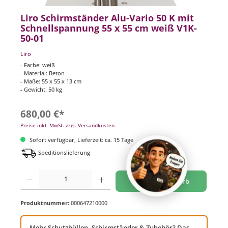
Liro Schirmständer Alu-Vario 50 K mit
Schnellspannung 55 x 55 cm weiß V1K-
50-01
Liro
- Farbe: weiß
- Material: Beton
- Maße: 55 x 55 x 13 cm
- Gewicht: 50 kg
680,00 €*
Preise inkl. MwSt. zzgl. Versandkosten
Sofort verfügbar, Lieferzeit: ca. 15 Tage
Speditionslieferung
Produkt Anzahl: Gib den gewünschten Wert ein oder benutze die Schaltflächen um di
In den Warenkorb
Produktnummer:
000647210000
Mehr Schutzhüllen, Schirmständer & Zubehör? Das