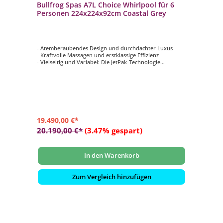
Bullfrog Spas A7L Choice Whirlpool für 6
Personen 224x224x92cm Coastal Grey
- Atemberaubendes Design und durchdachter Luxus
- Kraftvolle Massagen und erstklassige Effizienz
- Vielseitig und Variabel: Die JetPak-Technologie
- Manuell gesteuerter Wasserfall mit
Hintergrundbeleuchtung
- Premium Touchscreen-Steuerung
19.490,00 €*
20.190,00 €*
(3.47% gespart)
In den Warenkorb
Zum Vergleich hinzufügen