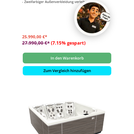
- Zweifarbiger Außenverkleidung verleihen ein
ausgesprochen Edles Aussehen
- Vielseitig und Variabel: Die JetPak-Technologie mit
Premium Nackenkissen und Beleuchtung
- Moderner, großer Wasserfall mit mehrfarbiger
Hintergrundbeleuchtung und eigener Pumpe
- Premium Touchscreen-Steuerung und beleuchtetes
Zusatzbedienfeld
25.990,00 €*
27.990,00 €*
(7.15% gespart)
In den Warenkorb
Zum Vergleich hinzufügen