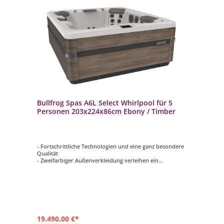
Bullfrog Spas A6L Select Whirlpool für 5
Personen 203x224x86cm Ebony / Timber
- Fortschrittliche Technologien und eine ganz besondere
Qualität
- Zweifarbiger Außenverkleidung verleihen ein
ausgesprochen Edles Aussehen
- Vielseitig und Variabel: Die JetPak-Technologie mit
Premium Nackenkissen und Beleuchtung
- Moderner, großer Wasserfall mit mehrfarbiger
Hintergrundbeleuchtung und eigener Pumpe
- Premium Touchscreen-Steuerung und beleuchtetes
Zusatzbedienfeld
19.490,00 €*