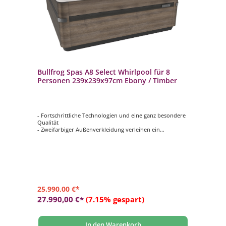
Bullfrog Spas A8 Select Whirlpool für 8
Personen 239x239x97cm Ebony / Timber
- Fortschrittliche Technologien und eine ganz besondere
Qualität
- Zweifarbiger Außenverkleidung verleihen ein
ausgesprochen Edles Aussehen
- Vielseitig und Variabel: Die JetPak-Technologie mit
Premium Nackenkissen und Beleuchtung
- Moderner, großer Wasserfall mit mehrfarbiger
Hintergrundbeleuchtung und eigener Pumpe
- Premium Touchscreen-Steuerung und beleuchtetes
Zusatzbedienfeld
25.990,00 €*
27.990,00 €*
(7.15% gespart)
In den Warenkorb