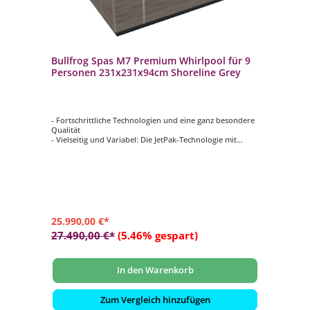
Bullfrog Spas M7 Premium Whirlpool für 9
Personen 231x231x94cm Shoreline Grey
- Fortschrittliche Technologien und eine ganz besondere
Qualität
- Vielseitig und Variabel: Die JetPak-Technologie mit
verstellbaren Premium Nackenkissen
- Hochwertige LED-Rundumbeleuchtung mit
beeindruckender Außenrandbeleuchtung
- Premium Touchscreen-Steuerung und Zusatzbedienfeld
- Holzfreie EnduraFrame-Konstruktion mit Vollschaum &
geformtem Unterboden
25.990,00 €*
27.490,00 €*
(5.46% gespart)
In den Warenkorb
Zum Vergleich hinzufügen