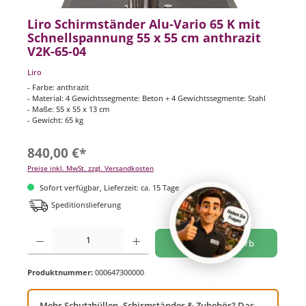
Liro Schirmständer Alu-Vario 65 K mit
Schnellspannung 55 x 55 cm anthrazit
V2K-65-04
Liro
- Farbe: anthrazit
- Material: 4 Gewichtssegmente: Beton + 4 Gewichtssegmente: Stahl
- Maße: 55 x 55 x 13 cm
- Gewicht: 65 kg
840,00 €*
Preise inkl. MwSt. zzgl. Versandkosten
Sofort verfügbar, Lieferzeit: ca. 15 Tage
Speditionslieferung
Produkt Anzahl: Gib den gewünschten Wert ein oder benutze die Schaltflächen um di
In den Warenkorb
Produktnummer:
000647300000
Mehr Schutzhüllen, Schirmständer & Zubehör? Das