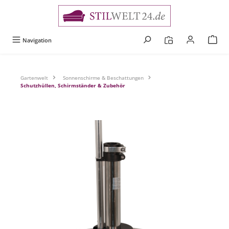
alt springen
Navigation
Gartenwelt
Sonnenschirme & Beschattungen
Schutzhüllen, Schirmständer & Zubehör
Bildergalerie überspringen