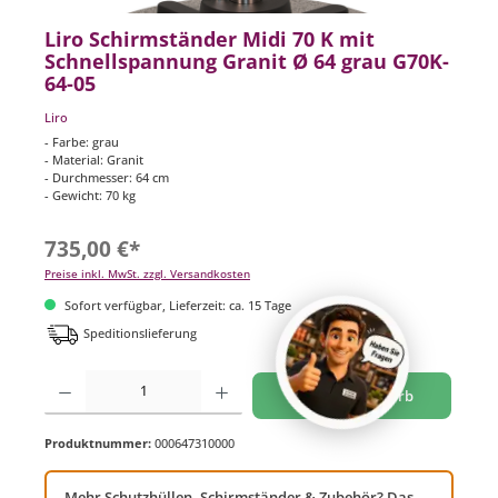
Liro Schirmständer Midi 70 K mit
Schnellspannung Granit Ø 64 grau G70K-
64-05
Liro
- Farbe: grau
- Material: Granit
- Durchmesser: 64 cm
- Gewicht: 70 kg
735,00 €*
Preise inkl. MwSt. zzgl. Versandkosten
Sofort verfügbar, Lieferzeit: ca. 15 Tage
Speditionslieferung
Produkt Anzahl: Gib den gewünschten Wert ein oder benutze die Schaltflächen um di
In den Warenkorb
Produktnummer:
000647310000
Mehr Schutzhüllen, Schirmständer & Zubehör? Das