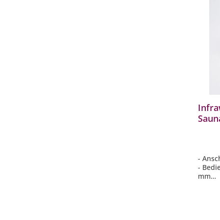
Infr
Sauna
Saun
- Ansc
- Bedi
mm
- mode
- Rege
Saunab