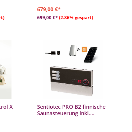
von bis zu
- Farbe: anthrazit/schwarz
679,00 €*
em für
b
In den Warenkorb
ofens
t)
699,00 €*
(2.86% gespart)
rol X
Sentiotec PRO B2 finnische
Saunasteuerung inkl.
 kW
MySentio WiFi und
Türsensor bis 10,5 kW