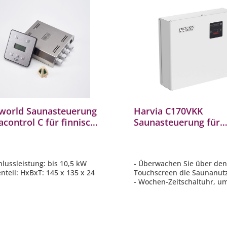
aworld Saunasteuerung
Harvia C170VKK
control C für finnische
Saunasteuerung für
a Steuergerät B6749
Saunaöfen bis 17 kW
Touchscreen Wochen
hlussleistung: bis 10,5 kW
- Überwachen Sie über de
enteil: HxBxT: 145 x 135 x 24
Touchscreen die Saunanut
- Wochen-Zeitschaltuhr, u
rnes Edelstahl-Design
Saunakabine für unterschi
lung im finnischen
Saunazeiten anzupassen
etrieb 30 - 100°C
- Funktionen: Heizzeit, Tem
Beleuchtung, Belüftung