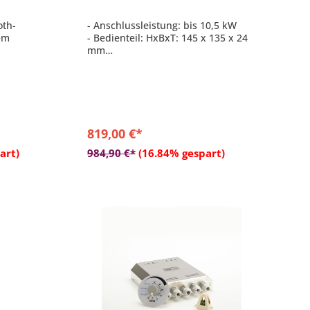
oth-
- Anschlussleistung: bis 10,5 kW
em
- Bedienteil: HxBxT: 145 x 135 x 24
mm
r Sauna
- modernes Edelstahl-Design
- Regelung im finnischen
 und
Saunabetrieb 30 - 100°C
u 10,5
- Regelung im Feuchtebetrieb 10 -
99% und 30 - 65°C
is zu 3,5
819,00 €*
b
In den Warenkorb
tung (4
art)
984,90 €*
(16.84% gespart)