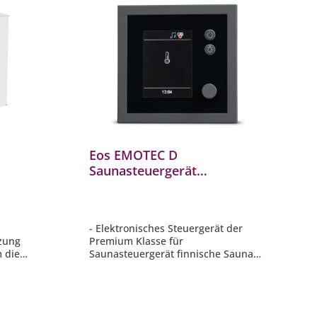
Eos EMOTEC D
Saunasteuergerät
 mit
Saunasteuerung für
timer
finnische Sauna Scharz
n
- Elektronisches Steuergerät der
zung
Premium Klasse für
m die
Saunasteuergerät finnische Sauna
edliche
- Separates, kompaktes Bedienteil
- TFT-Farbdisplay mit Menüführung
peratur,
in 18 Sprachen
- Maße Bedienteil: 127 x 30 x 25 mm