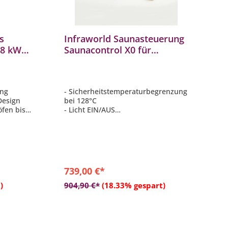
s
Infraworld Saunasteuerung
18 kW
Saunacontrol X0 für
lass
Verdampferöfen bis 10,5 kW
ung
- Sicherheitstemperaturbegrenzung
Design
bei 128°C
öfen bis
- Licht EIN/AUS
 oder
- Lüfterfunktion
- Bedienteil ø 100 mm
rer
- Anschluss: 400V 3N AC 50 HZ
t WLAN-
edienfeld
739,00 €*
b
In den Warenkorb
sensor
)
904,90 €*
(18.33% gespart)