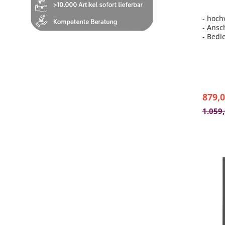
- hoch
- Ansc
- Bedi
mm
- Stuf
110°C
879,0
1.059