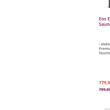
Eos 
Sauna
und 
Schw
- elek
Premiu
Feuch
- sepa
- TFT-
in 18 
- Maße
- Farb
779,0
799,0