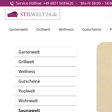
Service-Hotline: +49 6831 5035620 - Mo–Fr 08:00 – 18:0
springen
Zur Hauptnavigation springen
Gartenwelt
Grillwelt
Wellness
Gutscheine
P
Gartenwelt
Grillwelt
Wellness
Gutscheine
Poolwelt
Wohnwelt
Saunawelt