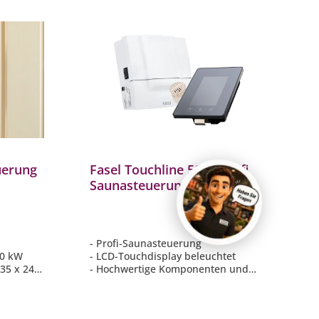
uerung
Fasel Touchline 5000 Profi
Saunasteuerung mit
11,0 kW
Touchpad für finnische
Saunaöfen
- Profi-Saunasteuerung
,0 kW
- LCD-Touchdisplay beleuchtet
135 x 24
- Hochwertige Komponenten und
echte Schaltschütze von ABB oder
 und
Siemens
- Einfache Bedienung durch