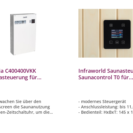
ia C400400VKK
Infraworld Saunaste
asteuerung für
Saunacontrol T0 für
aöfen bis 40 kW mit
Verdampferofen bis 
hscreen Wochentimer
wachen Sie über den
- modernes Steuergerät
screen die Saunanutzung
- Anschlussleistung: bis 11
en-Zeitschaltuhr, um die
- Bedienteil: HxBxT: 145 x 
abine für unterschiedliche
mm
zeiten anzupassen
- Geeignet für Verdampfer
tionen: Heizzeit, Temperatur,
Saunaofen