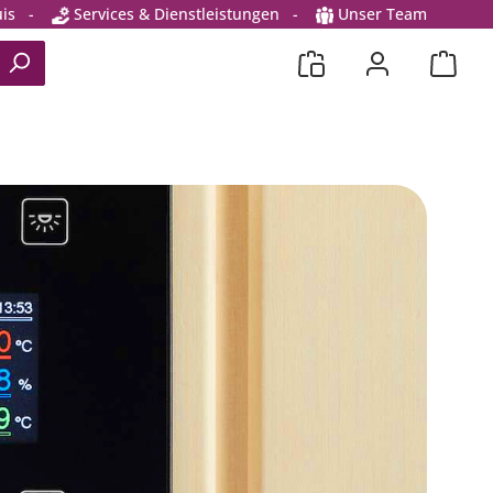
is
-
Services & Dienstleistungen
-
Unser Team