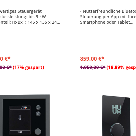
wertiges Steuergerät
- Nutzerfreundliche Blueto
hlussleistung: bis 9 kW
Steuerung per App mit Ihr
enteil: HxBxT: 145 x 135 x 24
Smartphone oder Tablet
- Alle Steuerfunktionen de
enlose Regelung zwischen 30 -
in einem Gerät
- Steuert Elektrosaunaöfen
Kombi-Saunaöfen mit bis z
kW
- Steuert Infrarotleistung b
0 €*
859,00 €*
kW (oder 500 W dimmbar)
In den Warenkorb
In den Warenkor
- Steuert DMX-Farbbeleuch
,00 €*
(17% gespart)
1.059,00 €*
(18.89% gesp
Kanäle)