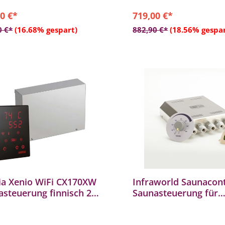
- Für finnische Saunaöfen 
17 kW
0 €*
719,00 €*
- Optionales Fernstartsyst
In den Warenkorb
In den Warenkor
den Fernstart Ihres Sauna
0 €*
(16.68% gespart)
882,90 €*
(18.56% gespar
ia Xenio WiFi CX170XW
Infraworld Saunacont
steuerung finnisch 2,3
Saunasteuerung für
 kW Touchscreen
finnische Sauna 10,5
ergerät
B6712