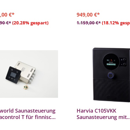
htung, Belüftung
finnische Saunaöfen von bis zu
,00 €*
949,00 €*
onales Fernstartsystem für
In den Warenkorb
In den Warenkor
rnstart Ihres Saunaofens
,90 €*
(20.28% gespart)
1.159,00 €*
(18.12% gesp
aworld Saunasteuerung
Harvia C105VKK
control T für finnische
Saunasteuerung mit
a Steuergerät B6753
Bluetooth für alle
Saunaöfen Schwarz