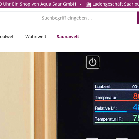
0 Uhr
Ein Shop von Aqua Saar GmbH
-
Ladengeschäft Saarlou
oolwelt
Wohnwelt
Saunawelt