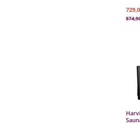
729,0
874,9
Harv
Sauna
- 17
Steu