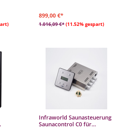
übersichtliches Tastenlayout
- Getrennte Bedienebenen für
Nutzer und Saunabauer
899,00 €*
b
In den Warenkorb
art)
1.016,09 €*
(11.52% gespart)
Infraworld Saunasteuerung
Saunacontrol C0 für
Verdampfer u. Saunaofen
B6702