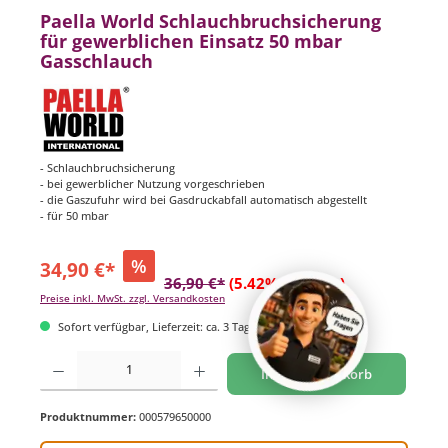
Paella World Schlauchbruchsicherung
für gewerblichen Einsatz 50 mbar
Gasschlauch
- Schlauchbruchsicherung
- bei gewerblicher Nutzung vorgeschrieben
- die Gaszufuhr wird bei Gasdruckabfall automatisch abgestellt
- für 50 mbar
%
34,90 €*
36,90 €*
(5.42% gespart)
Preise inkl. MwSt. zzgl. Versandkosten
Sofort verfügbar, Lieferzeit: ca. 3 Tage
Produkt Anzahl: Gib den gewünschten Wert ein oder benutze die Schaltflächen um di
In den Warenkorb
Produktnummer:
000579650000