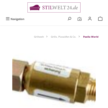
alt springen
Navigation
Grillwelt
Grills, Pizzaöfen & Co.
Paella World
Bildergalerie überspringen