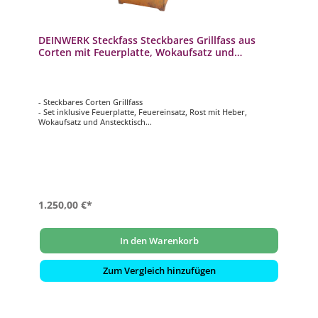
DEINWERK Steckfass Steckbares Grillfass aus
Corten mit Feuerplatte, Wokaufsatz und
Anstecktisch
- Steckbares Corten Grillfass
- Set inklusive Feuerplatte, Feuereinsatz, Rost mit Heber,
Wokaufsatz und Anstecktisch
- Grilltonne mit Feuereinsatz (Corten): ca. 45 x 45 cm | Höhe 95
cm
- Plancha-Platte (S355): ca. 80 x 80cm | Materialstärke 8 mm
- transportabel und platzsparend
1.250,00 €*
In den Warenkorb
Zum Vergleich hinzufügen