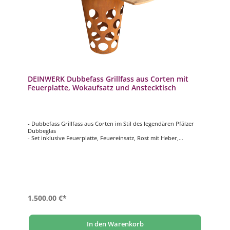
DEINWERK Dubbefass Grillfass aus Corten mit
Feuerplatte, Wokaufsatz und Anstecktisch
- Dubbefass Grillfass aus Corten im Stil des legendären Pfälzer
Dubbeglas
- Set inklusive Feuerplatte, Feuereinsatz, Rost mit Heber,
Wokaufsatz und Anstecktisch
- Grilltonne mit Feuereinsatz (Corten): ca. Ø 50 cm – 62 cm |
Höhe 95 cm
- Plancha-Platte (S355): ca. Ø 90 cm | Materialstärke 8 mm
- hochwertig, langlebig, vielseitig
1.500,00 €*
In den Warenkorb