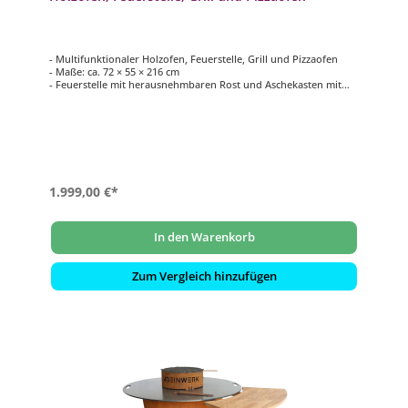
- Multifunktionaler Holzofen, Feuerstelle, Grill und Pizzaofen
- Maße: ca. 72 × 55 × 216 cm
- Feuerstelle mit herausnehmbaren Rost und Aschekasten mit
Luftzirkulation
- Pizzamodul mit Schamottstein für die Zubereitung von Pizza
und Brot
- Türen aus hitzebeständigem Glas, das bis zu 800 Grad Celsius
standhält
1.999,00 €*
In den Warenkorb
Zum Vergleich hinzufügen