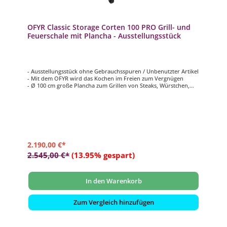
OFYR Classic Storage Corten 100 PRO Grill- und
Feuerschale mit Plancha - Ausstellungsstück
- Ausstellungsstück ohne Gebrauchsspuren / Unbenutzter Artikel
- Mit dem OFYR wird das Kochen im Freien zum Vergnügen
- Ø 100 cm große Plancha zum Grillen von Steaks, Würstchen,
Burger, Gemüse uvm.
- Verschiedene Temperaturzonen von 200°C am äußeren Rand
bis 300°C am inneren Rand
- Flexible und vielseitige Zubereitungsmethoden möglich
- Hergestellt aus langlebigem Cortenstahl
2.190,00 €*
2.545,00 €*
(13.95% gespart)
In den Warenkorb
Zum Vergleich hinzufügen