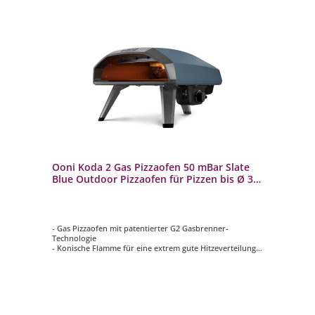
Ooni Koda 2 Gas Pizzaofen 50 mBar Slate
Blue Outdoor Pizzaofen für Pizzen bis Ø 35
cm
- Gas Pizzaofen mit patentierter G2 Gasbrenner-
Technologie
- Konische Flamme für eine extrem gute Hitzeverteilung
- 500°C nach nur 15 min durch leistungsstarken Brenner
(4,8 kW)
- Hitzeisoliertes Karbonstahlgehäuse und Edelstahl Visier
zur Minimierung des Wärmeverlustes
- Große Backfläche für Pizza bis Ø 35 cm mit extra dickem
Cordierit Pizzastein (1,5 cm)