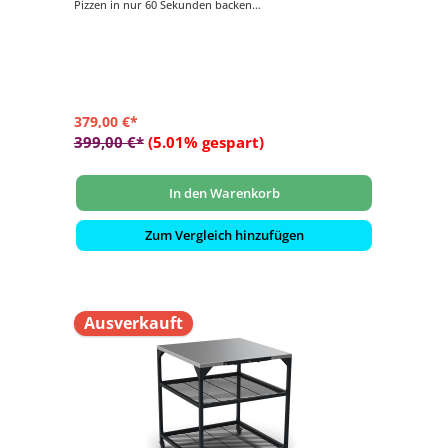
Pizzen in nur 60 Sekunden backen
- Koch- und Backbereich für bis zu 30 cm große Pizza und
andere Gerichte
- ClearView-Technologie, die verhindert, dass sich Ruß
und Asche auf der Glastür ablagern
- Inklusive 1,5 cm dicker Cordierit-Pizzastein
379,00 €*
399,00 €*
(5.01% gespart)
In den Warenkorb
Zum Vergleich hinzufügen
Ausverkauft