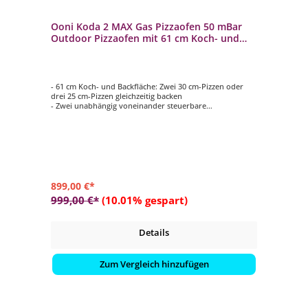
Ooni Koda 2 MAX Gas Pizzaofen 50 mBar
Outdoor Pizzaofen mit 61 cm Koch- und
Backfläche
- 61 cm Koch- und Backfläche: Zwei 30 cm-Pizzen oder
drei 25 cm-Pizzen gleichzeitig backen
- Zwei unabhängig voneinander steuerbare
Temperaturzonen ermöglichen die ultimative Vielfalt
- Erreicht eine Höchsttemperatur von 500 °C
- Backt Pizzen in nur 60 Sekunden
- Der digitale Temperatur-Hub liefert sofortige
Ofentemperaturmessungen
899,00 €*
999,00 €*
(10.01% gespart)
Details
Zum Vergleich hinzufügen