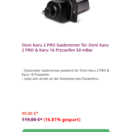
Ooni Karu 2 PRO Gasbrenner für Ooni Karu
2 PRO & Karu 16 Pizzaofen 50 mBar
- Optionaler Gasbrenner passend für Ooni Karu 2 PRO &
Karu 16 Pizzaofen
- Lässt sich direkt an der Rückseite des Pizzaofens
anbringen
- Bietet eine bequeme und einfache Möglichkeit, Ihren
Ofen mit Gas zu befeuern
- Ermöglicht langsames Backen und Kochen von Pizzen
oder Fleischgerichten bei geringer Hitze
- Material: pulverbeschichteter Karbonstahl, Edelstahl
und Nylon
99,00 €*
119,00 €*
(16.81% gespart)