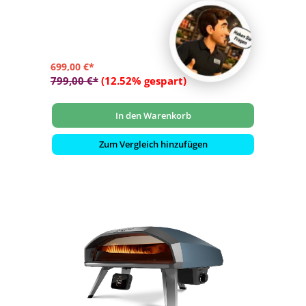
- Erreicht Temperaturen von 500 °C in nur 15 Minuten
- ClearView Glastür Technologie, um den Backvorgang im
Blick zu halten
- Digitaler Temperatur-Hub, der die Temperatur im Ofen
auf dem Frontdisplay anzeigt
699,00 €*
799,00 €*
(12.52% gespart)
In den Warenkorb
Zum Vergleich hinzufügen