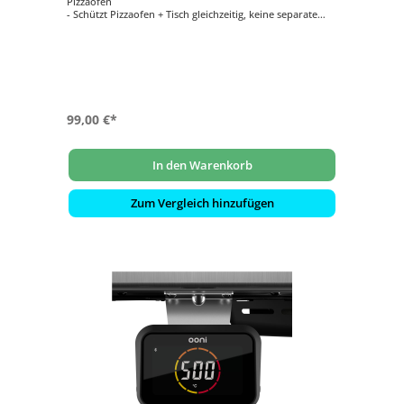
Pizzaofen
- Schützt Pizzaofen + Tisch gleichzeitig, keine separate
Haube für den Pizzaofen notwendig
- Optimaler Schutz vor Regen, Schnee, UV-Strahlung,
Verschmutzungen und Beschädigungen
- 100% wasserdicht zum bestmöglichen Schutz vor
Feuchtigkeit
- Passend für den Ooni Modultisch Large und alle Ooni
Pizzaöfen
99,00 €*
In den Warenkorb
Zum Vergleich hinzufügen