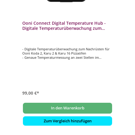
Ooni Connect Digital Temperature Hub -
Digitale Temperaturüberwachung zum
Nachrüsten UU-P2C900
- Digitale Temperaturüberwachung zum Nachrüsten für
Ooni Koda 2, Karu 2 & Karu 16 Pizzaöfen
- Genaue Temperaturmessung an zwei Stellen im
Pizzaofen
- Mit Alarmfunktion beim Erreichen von individuell
eingestellten Zielwerten
- Großes, gut ablesbares Display
- Temperaturüberwachung per Smartphone per
Bluetooth
99,00 €*
In den Warenkorb
Zum Vergleich hinzufügen