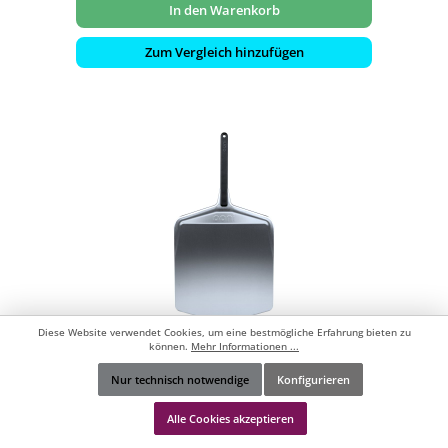
In den Warenkorb
Zum Vergleich hinzufügen
Diese Website verwendet Cookies, um eine bestmögliche Erfahrung bieten zu
können.
Mehr Informationen ...
Ooni Pizzaschieber Pizzaschaufel 40 cm für
Ooni Koda 16, Karu 16 & Karu 2 PRO
Nur technisch notwendige
Konfigurieren
Werkzeugleiste anzeigen
Alle Cookies akzeptieren
- perfekt geeignet für Ooni Koda 16, Karu 16 & Karu 2