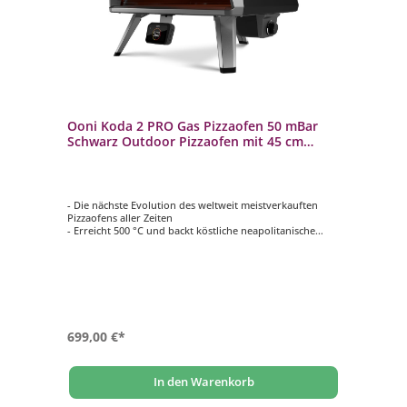
Ooni Koda 2 PRO Gas Pizzaofen 50 mBar
Schwarz Outdoor Pizzaofen mit 45 cm
Koch- und Backfläche
- Die nächste Evolution des weltweit meistverkauften
Pizzaofens aller Zeiten
- Erreicht 500 °C und backt köstliche neapolitanische
Pizza in nur 60 Sekunden
- Konstant köstliche Pizza mit G2 Gas Technologie
- Riesige Koch- und Backzone mit 45 cm, ideal für 40 cm
große Pizza
- Smarter kochen mit dem Ooni Connect Digital
Temperatur-Hub
699,00 €*
In den Warenkorb