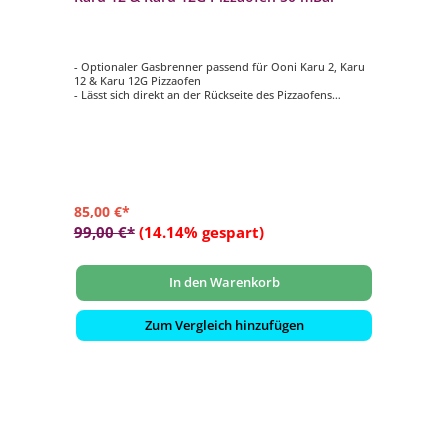
- Optionaler Gasbrenner passend für Ooni Karu 2, Karu
12 & Karu 12G Pizzaofen
- Lässt sich direkt an der Rückseite des Pizzaofens
anbringen
- Bietet eine bequeme und einfache Möglichkeit, Ihren
Ofen mit Gas zu befeuern
- Ermöglicht langsames Backen und Kochen von Pizzen
oder Fleischgerichten bei geringer Hitze
- Material: Edelstahl
85,00 €*
99,00 €*
(14.14% gespart)
In den Warenkorb
Zum Vergleich hinzufügen