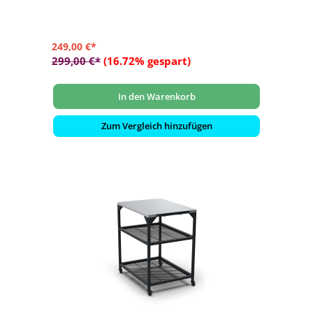
gebürstetem 430er Edelstahl
- inklusive 1,5 cm dicker Cordierit-Pizzastein
249,00 €*
299,00 €*
(16.72% gespart)
In den Warenkorb
Zum Vergleich hinzufügen