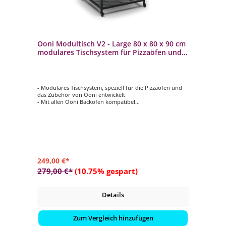
Ooni Modultisch V2 - Large 80 x 80 x 90 cm
modulares Tischsystem für Pizzaöfen und
Zubehör
- Modulares Tischsystem, speziell für die Pizzaöfen und
das Zubehör von Ooni entwickelt
- Mit allen Ooni Backöfen kompatibel
- Aus stilvollem pulverbeschichtetem Karbonstahl
- Verfügt über zwei höhenverstellbare Einlegeböden
- Integrierte Haken für den Ooni Pizzaschieber und das
Zubehör
249,00 €*
279,00 €*
(10.75% gespart)
Details
Zum Vergleich hinzufügen