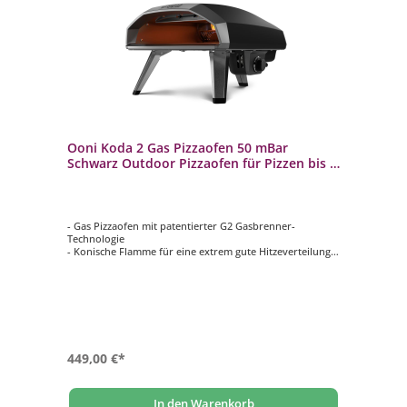
Ooni Koda 2 Gas Pizzaofen 50 mBar
Schwarz Outdoor Pizzaofen für Pizzen bis Ø
35 cm
- Gas Pizzaofen mit patentierter G2 Gasbrenner-
Technologie
- Konische Flamme für eine extrem gute Hitzeverteilung
- 500°C nach nur 15 min durch leistungsstarken Brenner
(4,8 kW)
- Hitzeisoliertes Karbonstahlgehäuse und Edelstahl Visier
zur Minimierung des Wärmeverlustes
- Große Backfläche für Pizza bis Ø 35 cm mit extra dickem
Cordierit Pizzastein (1,5 cm)
449,00 €*
In den Warenkorb