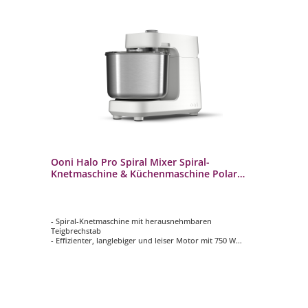
Ooni Halo Pro Spiral Mixer Spiral-
Knetmaschine & Küchenmaschine Polar
White
- Spiral-Knetmaschine mit herausnehmbaren
Teigbrechstab
- Effizienter, langlebiger und leiser Motor mit 750 W
- Schneebesen und Flachrüher für Baiser, Sahne und
Cremes
- Für bis zu 5 kg Teig (7 l Volumen der Rührschüssel)
- Inspiriert von professionellen Knetmaschinen aus
Bäckereien