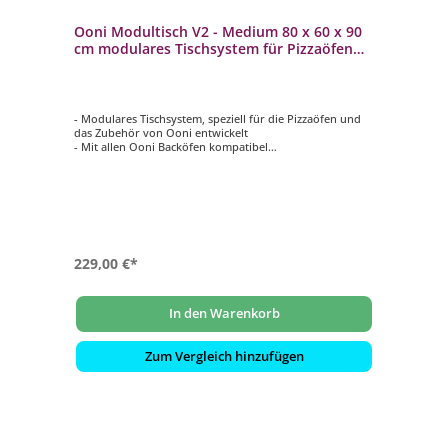
Ooni Modultisch V2 - Medium 80 x 60 x 90
cm modulares Tischsystem für Pizzaöfen
und Zubehör
- Modulares Tischsystem, speziell für die Pizzaöfen und
das Zubehör von Ooni entwickelt
- Mit allen Ooni Backöfen kompatibel
- Aus stilvollem pulverbeschichtetem Karbonstahl
- Verfügt über zwei höhenverstellbare Einlegeböden
- Integrierte Haken für den Ooni Pizzaschieber und das
Zubehör
229,00 €*
In den Warenkorb
Zum Vergleich hinzufügen