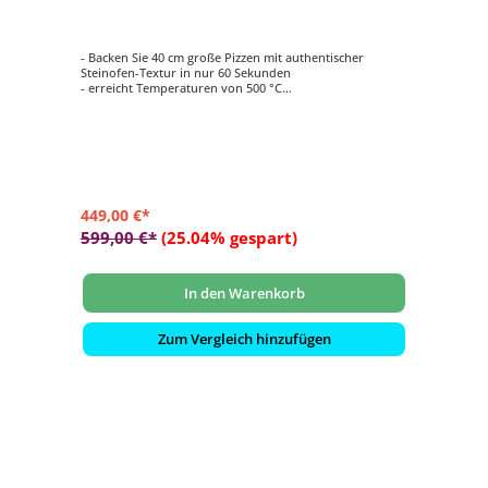
- Backen Sie 40 cm große Pizzen mit authentischer
Steinofen-Textur in nur 60 Sekunden
- erreicht Temperaturen von 500 °C
- L-förmiger Gasbrenner mit Wasserfall-Effekt-Flamme
für beidseitiges Garen oder Backen
- Strapazierfähiges, isoliertes und pulverbeschichtetes
Ofengehäuse aus Karbonstahl
- inklusive 1,5 cm dicker Cordierit-Pizzastein, Gasregler
und Schlauch
449,00 €*
599,00 €*
(25.04% gespart)
In den Warenkorb
Zum Vergleich hinzufügen