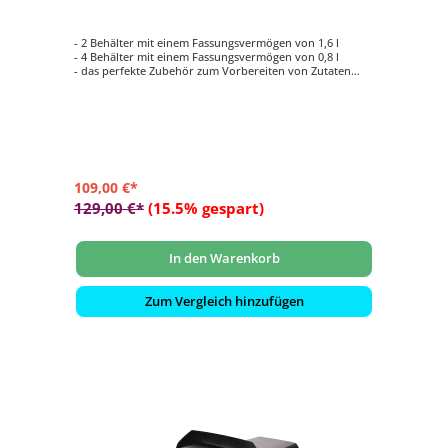
- 2 Behälter mit einem Fassungsvermögen von 1,6 l
- 4 Behälter mit einem Fassungsvermögen von 0,8 l
- das perfekte Zubehör zum Vorbereiten von Zutaten
und Belägen
- durch speziell angefertigten passenden Deckel lassen
sich alle Behälter mühelos stapeln
- Material: Pulverbeschichteter Karbonstahl, Edelstahl,
Polycarbonat und Silikon
109,00 €*
129,00 €*
(15.5% gespart)
In den Warenkorb
Zum Vergleich hinzufügen