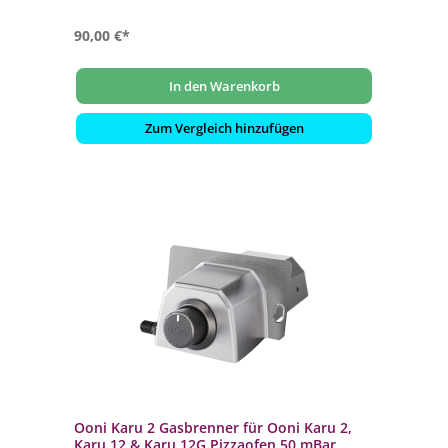
- Passend für den Ooni Modultisch Medium / Ooni
Klapptisch und alle 12" und 16" Ooni Pizzaöfen
90,00 €*
In den Warenkorb
Zum Vergleich hinzufügen
Ooni Karu 2 Gasbrenner für Ooni Karu 2,
Karu 12 & Karu 12G Pizzaofen 50 mBar