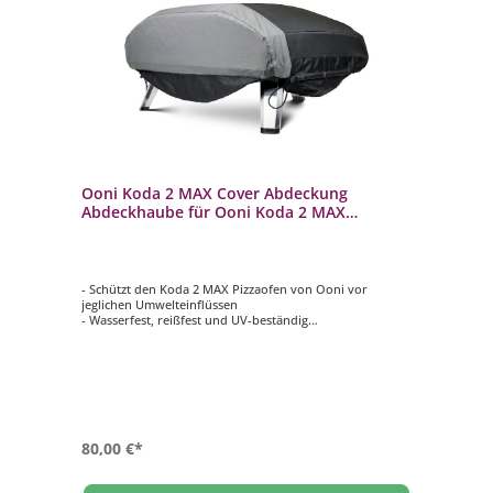
Ooni Koda 2 MAX Cover Abdeckung
Abdeckhaube für Ooni Koda 2 MAX
Pizzaofen
- Schützt den Koda 2 MAX Pizzaofen von Ooni vor
jeglichen Umwelteinflüssen
- Wasserfest, reißfest und UV-beständig
- Maßgeschneiderte Passform mit Kordelzug-Verschluss
- Inklusive Tasche an der Rückseite, um Schlauch und
Regler zu verstauen
- Material: 600D wasserfestes Polyester
80,00 €*