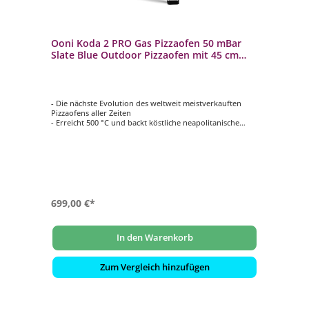
Ooni Koda 2 PRO Gas Pizzaofen 50 mBar
Slate Blue Outdoor Pizzaofen mit 45 cm
Koch- und Backfläche
- Die nächste Evolution des weltweit meistverkauften
Pizzaofens aller Zeiten
- Erreicht 500 °C und backt köstliche neapolitanische
Pizza in nur 60 Sekunden
- Konstant köstliche Pizza mit G2 Gas Technologie
- Riesige Koch- und Backzone mit 45 cm, ideal für 40 cm
große Pizza
- Smarter kochen mit dem Ooni Connect Digital
Temperatur-Hub
699,00 €*
In den Warenkorb
Zum Vergleich hinzufügen