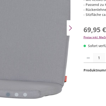
- Passend zu 
- Rückenlehne
- Sitzfläche c
69,95 
Preise inkl. MwS
Sofort verfü
Produkt Anzahl:
Produktnum