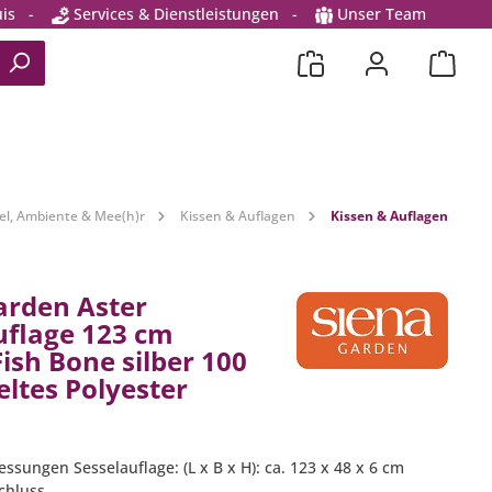
is
-
Services & Dienstleistungen
-
Unser Team
l, Ambiente & Mee(h)r
Kissen & Auflagen
Kissen & Auflagen
arden Aster
uflage 123 cm
ish Bone silber 100
eltes Polyester
sungen Sesselauflage: (L x B x H): ca. 123 x 48 x 6 cm
chluss