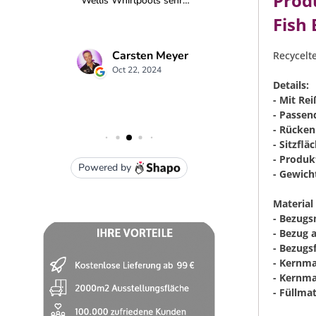
Prod
Fish 
Recycelt
Details:
- Mit Re
- Passen
- Rücken
- Sitzflä
- Produk
- Gewicht
Material
- Bezugs
- Bezug 
- Bezugsf
- Kernma
- Kernma
- Füllma