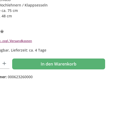
Hochlehnern / Klappsesseln
 ca. 75 cm
a. 48 cm
€*
t. zzgl. Versandkosten
gbar, Lieferzeit: ca. 4 Tage
 Gib den gewünschten Wert ein oder benutze die Schaltflächen um die Anzahl
In den Warenkorb
mer:
000623260000