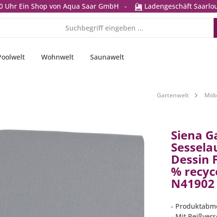
0 Uhr
Ein Shop von Aqua Saar GmbH
-
Ladengeschäft Saarlou
Poolwelt
Wohnwelt
Saunawelt
Gartenwelt
Möbe
Siena G
Sessela
Dessin F
% recyc
N41902
- Produktabmes
- Mit Reißvers