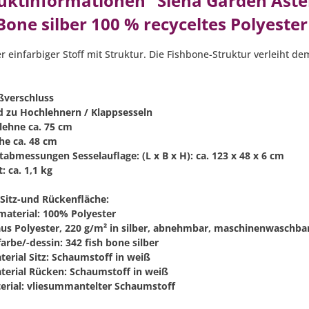
uktinformationen "Siena Garden Aster
Bone silber 100 % recyceltes Polyeste
er einfarbiger Stoff mit Struktur. Die Fishbone-Struktur verleiht 
ißverschluss
d zu Hochlehnern / Klappsesseln
lehne ca. 75 cm
che ca. 48 cm
tabmessungen Sesselauflage: (L x B x H): ca. 123 x 48 x 6 cm
: ca. 1,1 kg
 Sitz-und Rückenfläche:
material: 100% Polyester
aus Polyester, 220 g/m² in silber, abnehmbar, maschinenwaschba
arbe/-dessin: 342 fish bone silber
terial Sitz: Schaumstoff in weiß
terial Rücken: Schaumstoff in weiß
terial: vliesummantelter Schaumstoff