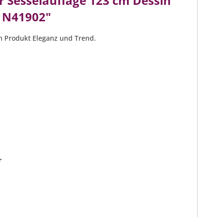
 Sesselauflage 123 cm Dessin
r N41902"
dem Produkt Eleganz und Trend.
r