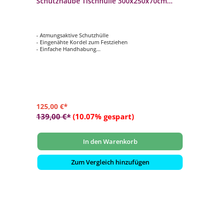
Schutzhaube Tischhülle 300x250x70cm
anthrazit
- Atmungsaktive Schutzhülle
- Eingenähte Kordel zum Festziehen
- Einfache Handhabung
- Verhindert das Eindringen von Wasser, Staub und
Schmutz
- Verlängert die Lebensdauer Ihrer Gartenmöbel
125,00 €*
139,00 €*
(10.07% gespart)
In den Warenkorb
Zum Vergleich hinzufügen