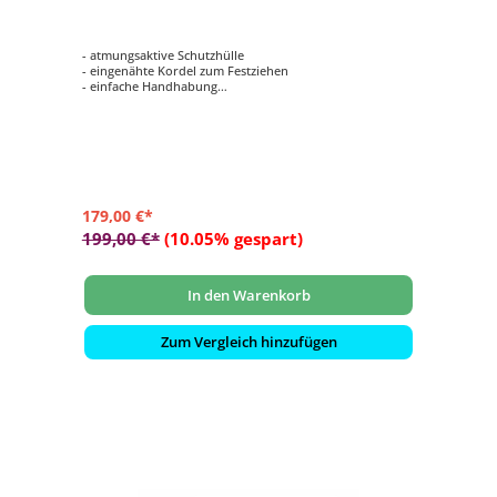
- atmungsaktive Schutzhülle
- eingenähte Kordel zum Festziehen
- einfache Handhabung
- verhindert das Eindringen von Wasser, Staub und
Schmutz
- verlängert die Lebensdauer Ihrer Gartenmöbel
179,00 €*
199,00 €*
(10.05% gespart)
In den Warenkorb
Zum Vergleich hinzufügen