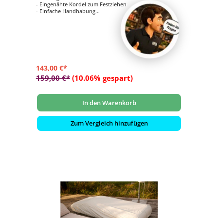
- Eingenähte Kordel zum Festziehen
- Einfache Handhabung
- Verhindert das Eindringen von Wasser, Staub und
Schmutz
- Verlängert die Lebensdauer Ihrer Gartenmöbel
143,00 €*
159,00 €*
(10.06% gespart)
In den Warenkorb
Zum Vergleich hinzufügen