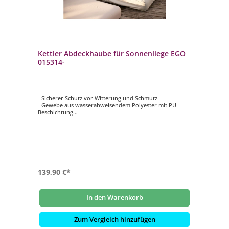
Kettler Abdeckhaube für Sonnenliege EGO
015314-
- Sicherer Schutz vor Witterung und Schmutz
- Gewebe aus wasserabweisendem Polyester mit PU-
Beschichtung
- Einfaches Festziehen der Abdeckung durch eingenähtes
Gummiband mit Stoppern an zwei Seiten
- Einfache Handhabung und platzsparende
Aufbewahrung
139,90 €*
In den Warenkorb
Zum Vergleich hinzufügen