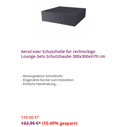
AeroCover Schutzhülle für rechteckige
Lounge-Sets Schutzhaube 300x300xH70 cm
- Atmungsaktive Schutzhülle
- Eingenähte Kordel zum Festziehen
- Einfache Handhabung
- Verhindert das Eindringen von Wasser, Staub und
Schmutz
- Verlängert die Lebensdauer Ihrer Gartenmöbel
119,00 €*
132,95 €*
(10.49% gespart)