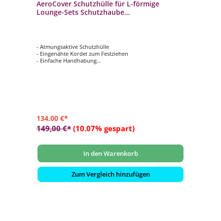
AeroCover Schutzhülle für L-förmige
Lounge-Sets Schutzhaube
270x210x85x65/90cm
- Atmungsaktive Schutzhülle
- Eingenähte Kordel zum Festziehen
- Einfache Handhabung
- Verhindert das Eindringen von Wasser, Staub und
Schmutz
- Verlängert die Lebensdauer Ihrer Gartenmöbel
134,00 €*
149,00 €*
(10.07% gespart)
In den Warenkorb
Zum Vergleich hinzufügen