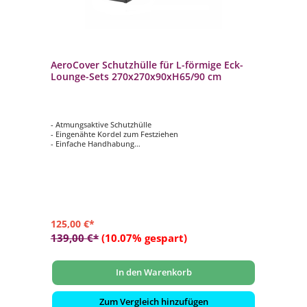
AeroCover Schutzhülle für L-förmige Eck-
Lounge-Sets 270x270x90xH65/90 cm
- Atmungsaktive Schutzhülle
- Eingenähte Kordel zum Festziehen
- Einfache Handhabung
- Verhindert das Eindringen von Wasser, Staub und
Schmutz
- Verlängert die Lebensdauer Ihrer Gartenmöbel
125,00 €*
139,00 €*
(10.07% gespart)
In den Warenkorb
Zum Vergleich hinzufügen