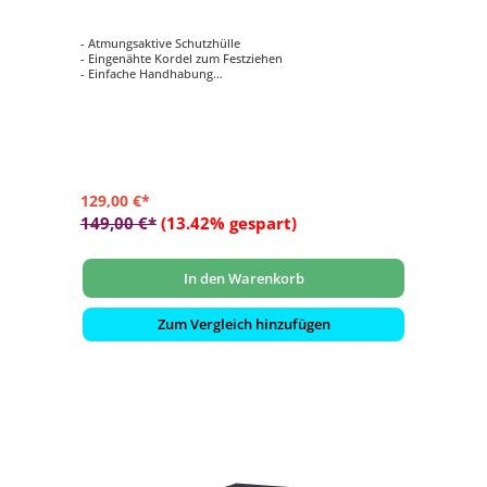
- Atmungsaktive Schutzhülle
- Eingenähte Kordel zum Festziehen
- Einfache Handhabung
- Verhindert das Eindringen von Wasser, Staub und
Schmutz
- Verlängert die Lebensdauer Ihrer Gartenmöbel
129,00 €*
149,00 €*
(13.42% gespart)
In den Warenkorb
Zum Vergleich hinzufügen