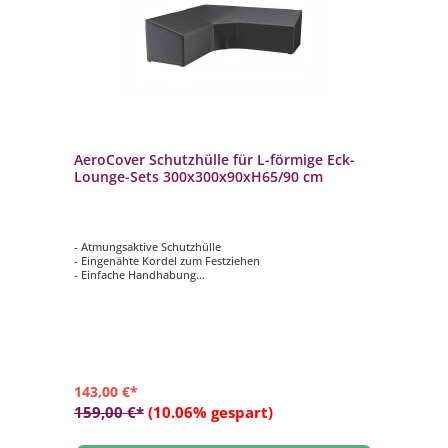
AeroCover Schutzhülle für L-förmige Eck-
Lounge-Sets 300x300x90xH65/90 cm
- Atmungsaktive Schutzhülle
- Eingenähte Kordel zum Festziehen
- Einfache Handhabung
- Verhindert das Eindringen von Wasser, Staub und
Schmutz
- Verlängert die Lebensdauer Ihrer Gartenmöbel
143,00 €*
159,00 €*
(10.06% gespart)