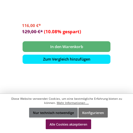
- Verlängert die Lebensdauer Ihrer Gartenmöbel
116,00 €*
129,00 €*
(10.08% gespart)
In den Warenkorb
Zum Vergleich hinzufügen
Diese Website verwendet Cookies, um eine bestmögliche Erfahrung bieten zu
können.
Mehr Informationen ...
Nur technisch notwendige
Konfigurieren
Werkzeugleiste anzeigen
Alle Cookies akzeptieren