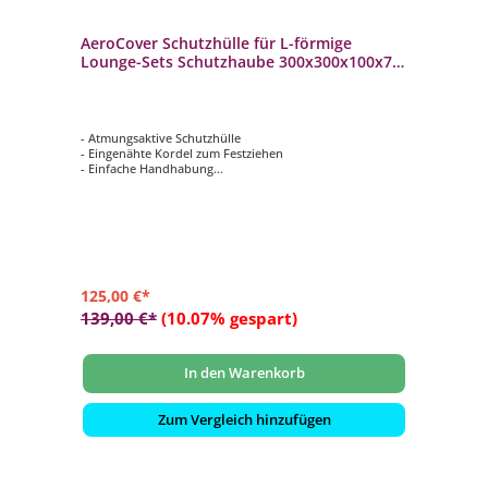
AeroCover Schutzhülle für L-förmige
Lounge-Sets Schutzhaube 300x300x100x70
cm
- Atmungsaktive Schutzhülle
- Eingenähte Kordel zum Festziehen
- Einfache Handhabung
- Verhindert das Eindringen von Wasser, Staub und
Schmutz
- Verlängert die Lebensdauer Ihrer Gartenmöbel
125,00 €*
139,00 €*
(10.07% gespart)
In den Warenkorb
Zum Vergleich hinzufügen