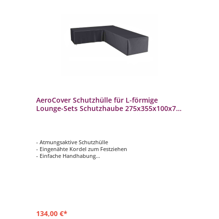
AeroCover Schutzhülle für L-förmige
Lounge-Sets Schutzhaube 275x355x100x70
cm
- Atmungsaktive Schutzhülle
- Eingenähte Kordel zum Festziehen
- Einfache Handhabung
- Verhindert das Eindringen von Wasser, Staub und
Schmutz
- Verlängert die Lebensdauer Ihrer Gartenmöbel
134,00 €*