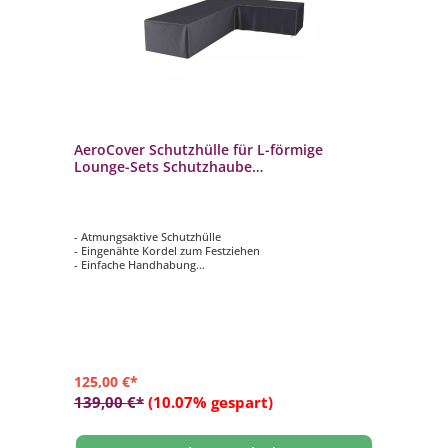
AeroCover Schutzhülle für L-förmige
Lounge-Sets Schutzhaube
R355xL275x100xH70 cm
- Atmungsaktive Schutzhülle
- Eingenähte Kordel zum Festziehen
- Einfache Handhabung
- Verhindert das Eindringen von Wasser, Staub und
Schmutz
- Verlängert die Lebensdauer Ihrer Gartenmöbel
125,00 €*
139,00 €*
(10.07% gespart)