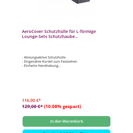
AeroCover Schutzhülle für L-förmige
Lounge-Sets Schutzhaube
L330xR255x100xH70 cm
- Atmungsaktive Schutzhülle
- Eingenähte Kordel zum Festziehen
- Einfache Handhabung
- Verhindert das Eindringen von Wasser, Staub und
Schmutz
- Verlängert die Lebensdauer Ihrer Gartenmöbel
116,00 €*
129,00 €*
(10.08% gespart)
In den Warenkorb