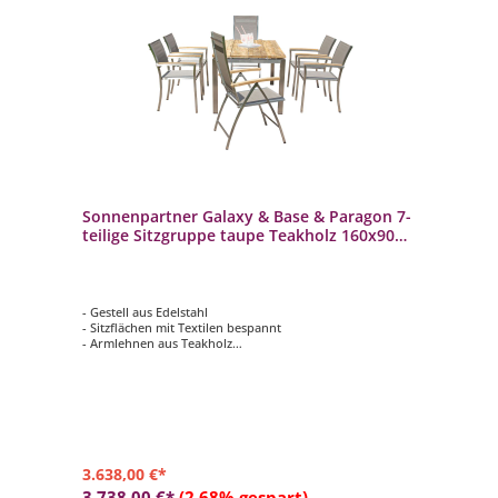
Sonnenpartner Galaxy & Base & Paragon 7-
teilige Sitzgruppe taupe Teakholz 160x90
cm
- Gestell aus Edelstahl
- Sitzflächen mit Textilen bespannt
- Armlehnen aus Teakholz
- Tischplatte aus Teakholz Solid Old Teak natur
- Wetterbeständig und langlebig
3.638,00 €*
3.738,00 €*
(2.68% gespart)