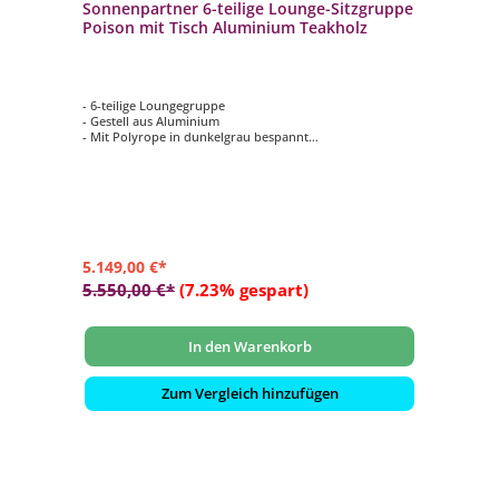
Sonnenpartner 6-teilige Lounge-Sitzgruppe
Poison mit Tisch Aluminium Teakholz
- 6-teilige Loungegruppe
- Gestell aus Aluminium
- Mit Polyrope in dunkelgrau bespannt
- Mit gemütlichen Sitzkissen
- Tischplatte aus Teakholz
- Wetterbeständig und langlebig
5.149,00 €*
5.550,00 €*
(7.23% gespart)
In den Warenkorb
Zum Vergleich hinzufügen