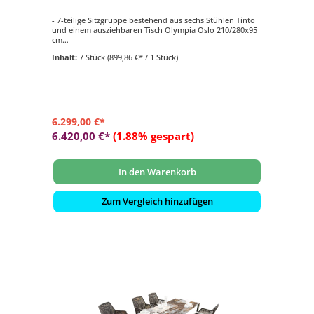
- 7-teilige Sitzgruppe bestehend aus sechs Stühlen Tinto
und einem ausziehbaren Tisch Olympia Oslo 210/280x95
cm
- pflegeleicht
Inhalt:
7 Stück
(899,86 €* / 1 Stück)
- langlebig
6.299,00 €*
6.420,00 €*
(1.88% gespart)
In den Warenkorb
Zum Vergleich hinzufügen