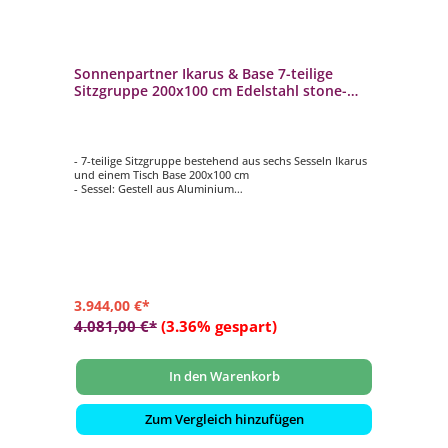
Sonnenpartner Ikarus & Base 7-teilige
Sitzgruppe 200x100 cm Edelstahl stone-
grey
- 7-teilige Sitzgruppe bestehend aus sechs Sesseln Ikarus
und einem Tisch Base 200x100 cm
- Sessel: Gestell aus Aluminium
- Mit PE-Kunststoffgeflecht in stone-grey bespannt
- Mit gemütlichen Sitzkissen
- Tisch: Gestell aus Edelstahl
- Tischplatte aus HPL in Keramikoptik
- Wetterbeständig und langlebig
3.944,00 €*
4.081,00 €*
(3.36% gespart)
In den Warenkorb
Zum Vergleich hinzufügen