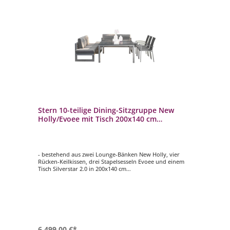
Stern 10-teilige Dining-Sitzgruppe New
Holly/Evoee mit Tisch 200x140 cm
Loungeset Loungegruppe
- bestehend aus zwei Lounge-Bänken New Holly, vier
Rücken-Keilkissen, drei Stapelsesseln Evoee und einem
Tisch Silverstar 2.0 in 200x140 cm
- Gestell aus pulverbeschichtetem Aluminium in graphit
- Tischplatte aus Silverstar 2.0
- Dekor: Dark Marble/Zement (dreigeteilt)
6.499,00 €*