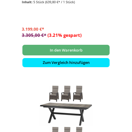
Inhalt:
5 Stück
(639,80 €* / 1 Stück)
- Stühle: Gestell aus Edelstahl, mit Textilen Batyline in
eden black bespannt
- pflegeleicht und langlebig
3.199,00 €*
3.305,00 €*
(3.21% gespart)
In den Warenkorb
Zum Vergleich hinzufügen