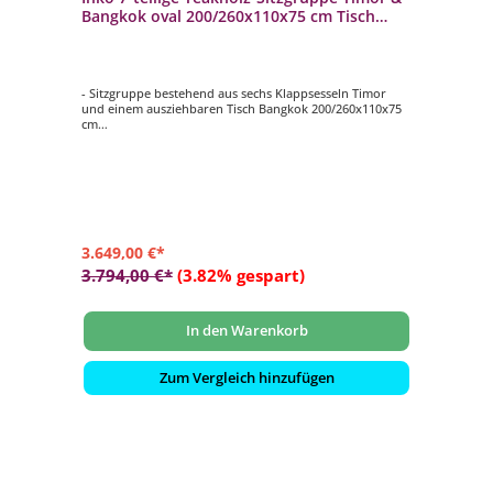
Bangkok oval 200/260x110x75 cm Tisch
ausziehbar Holztisch
- Sitzgruppe bestehend aus sechs Klappsesseln Timor
und einem ausziehbaren Tisch Bangkok 200/260x110x75
cm
- aus hochwertigem Teakholz
- ofengetrocknet und mit Präzisionsmaschinen gefertigt
- Tisch mit Synchronauszug auf 260 cm ausziehbar
- witterungsbeständig
3.649,00 €*
3.794,00 €*
(3.82% gespart)
In den Warenkorb
Zum Vergleich hinzufügen