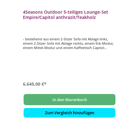
4Seasons Outdoor 5-teiliges Lounge-Set
Empire/Capitol anthrazit/Teakholz
- bestehend aus einem 2-Sitzer Sofa mit Ablage links,
einem 2-Sitzer Sofa mit Ablage rechts, einem Eck-Modul,
einem Mittel-Modul und einem Kaffeetisch Capitol
- Gestell aus anthrazitfarbenem Aluminium
- mit Sitz- und Rückenkissen in anthrazit
- Tischplatte und Ablagen aus Teakholz
6.645,00 €*
In den Warenkorb
Zum Vergleich hinzufügen