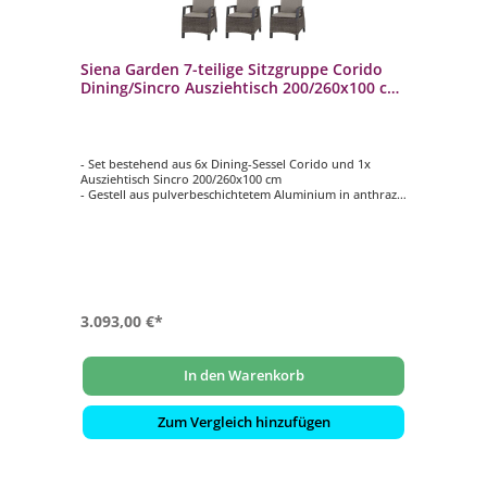
Siena Garden 7-teilige Sitzgruppe Corido
Dining/Sincro Ausziehtisch 200/260x100 cm
Tischgruppe
- Set bestehend aus 6x Dining-Sessel Corido und 1x
Ausziehtisch Sincro 200/260x100 cm
- Gestell aus pulverbeschichtetem Aluminium in anthrazit
(matt)
- Sessel mit Gardino®-Geflecht, halbrund, charcoal grey
(Polyethylen)
- Tischplatte aus Keramik in washed grey
3.093,00 €*
In den Warenkorb
Zum Vergleich hinzufügen