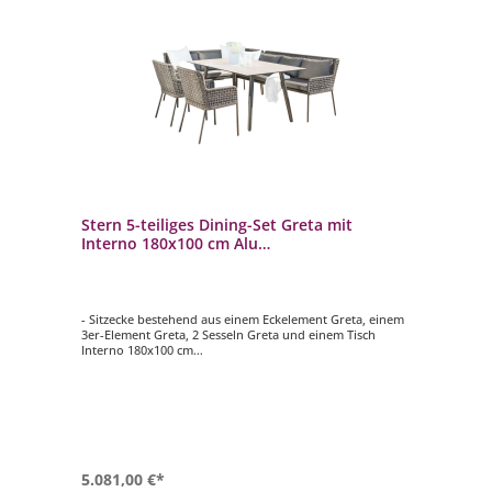
Stern 5-teiliges Dining-Set Greta mit
Interno 180x100 cm Alu
anthrazit/platin/seidengrau mit Eckbank
- Sitzecke bestehend aus einem Eckelement Greta, einem
3er-Element Greta, 2 Sesseln Greta und einem Tisch
Interno 180x100 cm
- Gestell aus pulverbeschichtetem Aluminium in anthrazit
- Sitzgelegenheiten umflochten mit platinfarbener
Synthetikfaser
- mit Sitz- und Rückenkissen in seidengrau
- Tischplatte aus Silverstar 2.0 in Zement hell
- pflegeleicht und wetterfest
5.081,00 €*