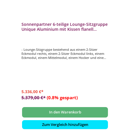
Sonnenpartner 6-teilige Lounge-Sitzgruppe
Unique Aluminium mit Kissen flanell
Loungesitzgruppe Sunbrella
- Lounge-Sitzgruppe bestehend aus einem 2-Sitzer
Eckmodul rechts, einem 2-Sitzer Eckmodul links, einem
Eckmodul, einem Mittelmodul, einem Hocker und einem
passenden Tisch
- Gestell aus Aluminium
- mit gemütlichen Sitz- und Rückenkissen aus sunbrella-
Material in flanell
- wetterbeständig und langlebig
5.336,00 €*
5.379,00 €*
(0.8% gespart)
In den Warenkorb
Zum Vergleich hinzufügen