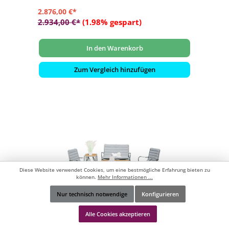
2.876,00 €*
2.934,00 €*
(1.98% gespart)
In den Warenkorb
Zum Vergleich hinzufügen
Diese Website verwendet Cookies, um eine bestmögliche Erfahrung bieten zu
können.
Mehr Informationen ...
Nur technisch notwendige
Konfigurieren
Werkzeugleiste anzeigen
Alle Cookies akzeptieren
Sonnenpartner Charité 5-teilige Lounge-