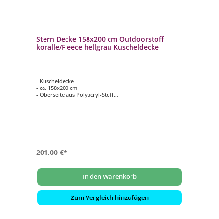
Stern Decke 158x200 cm Outdoorstoff
koralle/Fleece hellgrau Kuscheldecke
- Kuscheldecke
- ca. 158x200 cm
- Oberseite aus Polyacryl-Stoff
- Farbe: koralle
- Unterseite aus kuscheligem Fleece
- Farbe: hellgrau
201,00 €*
In den Warenkorb
Zum Vergleich hinzufügen