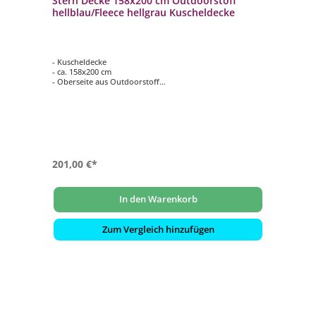
Stern Decke 158x200 cm Outdoorstoff
hellblau/Fleece hellgrau Kuscheldecke
- Kuscheldecke
- ca. 158x200 cm
- Oberseite aus Outdoorstoff
- Farbe: hellblau
- Unterseite aus kuscheligem Fleece
- Farbe: hellgrau
201,00 €*
In den Warenkorb
Zum Vergleich hinzufügen