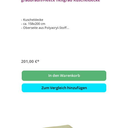
- Kuscheldecke
- ca. 158x200 cm
- Oberseite aus Polyacryl-Stoff
- Farbe: graubraun
- Unterseite aus kuscheligem Fleece
- Farbe: hellgrau
201,00 €*
In den Warenkorb
Zum Vergleich hinzufügen