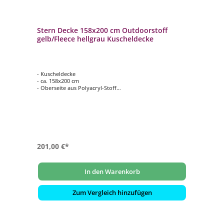
Stern Decke 158x200 cm Outdoorstoff
gelb/Fleece hellgrau Kuscheldecke
- Kuscheldecke
- ca. 158x200 cm
- Oberseite aus Polyacryl-Stoff
- Farbe: gelb
- Unterseite aus kuscheligem Fleece
- Farbe: hellgrau
201,00 €*
In den Warenkorb
Zum Vergleich hinzufügen