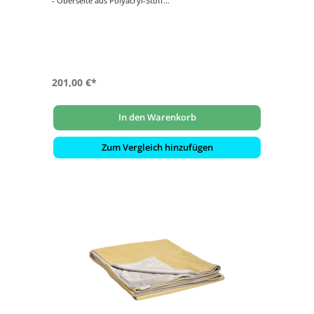
- Oberseite aus Polyacryl-Stoff
- Farbe: schiefergrau
- Unterseite aus kuscheligem Fleece
- Farbe: hellgrau
201,00 €*
In den Warenkorb
Zum Vergleich hinzufügen