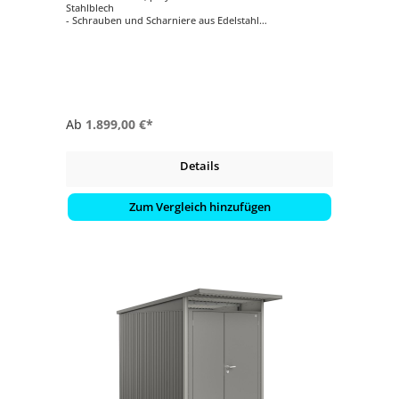
Stahlblech
- Schrauben und Scharniere aus Edelstahl
- Türöffnung Größe A1-A4: ca. 139x182 cm (BxH)
- Türöffnung Größe A5-A8: ca. 155x182 cm (BxH)
- 2 Werkzeughalter an der Innenseite des Türflügels
- 3-fach Verriegelung mit Edelstahl-Drückergarnitur,
Normzylinder und Reserveschlüssel
- einfacher Zusammenbau
Ab
1.899,00 €*
Details
Zum Vergleich hinzufügen