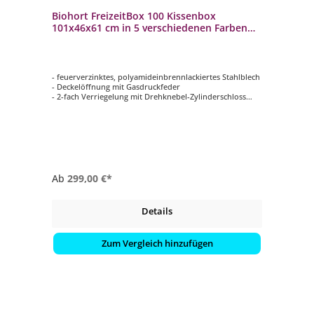
Biohort FreizeitBox 100 Kissenbox
101x46x61 cm in 5 verschiedenen Farben
Terrassenbox
- feuerverzinktes, polyamideinbrennlackiertes Stahlblech
- Deckelöffnung mit Gasdruckfeder
- 2-fach Verriegelung mit Drehknebel-Zylinderschloss
(inkl. Reserveschlüssel)
- regenwasserdicht
- unsichtbare, integrierte Durchlüftung
- in 5 verschiedenen Farben erhältlich
Ab
299,00 €*
Details
Zum Vergleich hinzufügen