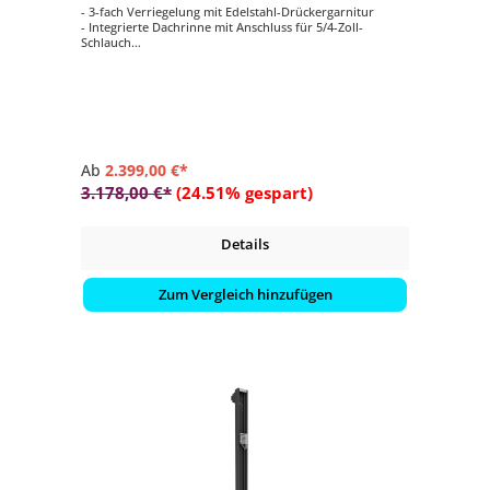
- 3-fach Verriegelung mit Edelstahl-Drückergarnitur
- Integrierte Dachrinne mit Anschluss für 5/4-Zoll-
Schlauch
- Acrylglas-Oberlichte mit Dachvorsprung
- Mit Standardtür
- B 260 x T 380 cm
Ab
2.399,00 €*
3.178,00 €*
(24.51% gespart)
Details
Zum Vergleich hinzufügen