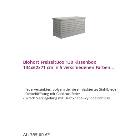
Biohort FreizeitBox 130 Kissenbox
134x62x71 cm in 5 verschiedenen Farben
Terrassenbox
- feuerverzinktes, polyamideinbrennlackiertes Stahlblech
- Deckelöffnung mit Gasdruckfeder
- 2-fach Verriegelung mit Drehknebel-Zylinderschloss
(inkl. Reserveschlüssel)
- regenwasserdicht
- unsichtbare, integrierte Durchlüftung
- in 5 verschiedenen Farben erhältlich
Ab
399,00 €*