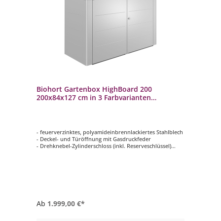
Biohort Gartenbox HighBoard 200
200x84x127 cm in 3 Farbvarianten
Auflagenbox Gartenunterstand
- feuerverzinktes, polyamideinbrennlackiertes Stahlblech
- Deckel- und Türöffnung mit Gasdruckfeder
- Drehknebel-Zylinderschloss (inkl. Reserveschlüssel)
- Deckel aus pulverbeschichtetem Aluminium
- unsichtbare, integrierte Durchlüftung
- Farbe innen: grauweiß
- in 3 Farbvarianten
Ab
1.999,00 €*