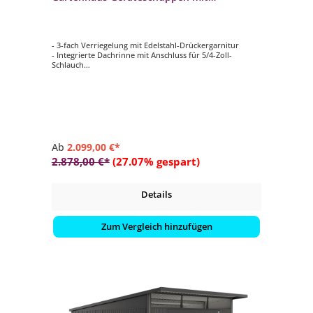
Standardtür
- 3-fach Verriegelung mit Edelstahl-Drückergarnitur
- Integrierte Dachrinne mit Anschluss für 5/4-Zoll-
Schlauch
- Acrylglas-Oberlichte mit Dachvorsprung
- Mit Standardtür
- B 260 x T 260 cm
Ab
2.099,00 €*
2.878,00 €*
(27.07% gespart)
Details
Zum Vergleich hinzufügen