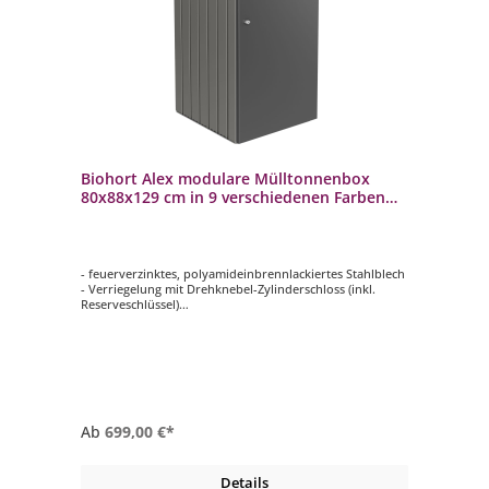
Biohort Alex modulare Mülltonnenbox
80x88x129 cm in 9 verschiedenen Farben
Mülltonnenverkleidung
- feuerverzinktes, polyamideinbrennlackiertes Stahlblech
- Verriegelung mit Drehknebel-Zylinderschloss (inkl.
Reserveschlüssel)
- regenwasserdicht
- stabiles Dach für Pflanzgefäße
- in 9 verschiedenen Farben erhältlich
Ab
699,00 €*
Details