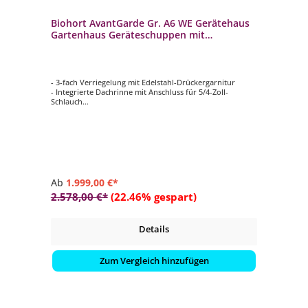
Biohort AvantGarde Gr. A6 WE Gerätehaus
Gartenhaus Geräteschuppen mit
Standardtür
- 3-fach Verriegelung mit Edelstahl-Drückergarnitur
- Integrierte Dachrinne mit Anschluss für 5/4-Zoll-
Schlauch
- Acrylglas-Oberlichte mit Dachvorsprung
- B 260 x T 260 cm
Ab
1.999,00 €*
2.578,00 €*
(22.46% gespart)
Details
Zum Vergleich hinzufügen