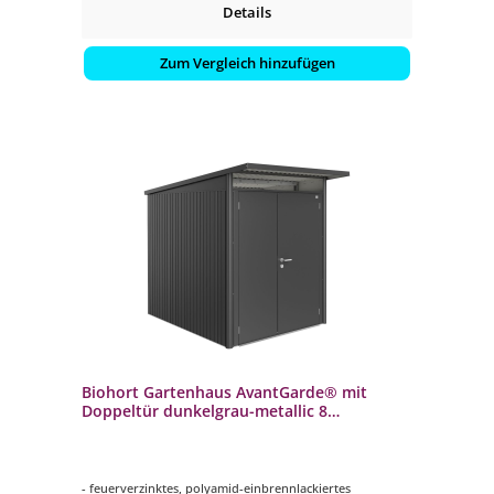
Details
Zum Vergleich hinzufügen
Biohort Gartenhaus AvantGarde® mit
Doppeltür dunkelgrau-metallic 8
verschiedenen Größen Gerätehaus
- feuerverzinktes, polyamid-einbrennlackiertes