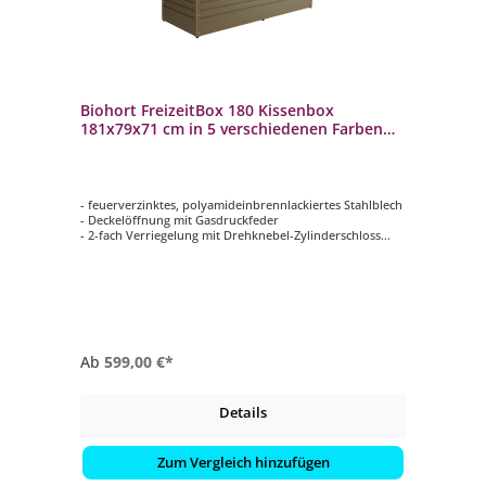
Biohort FreizeitBox 180 Kissenbox
181x79x71 cm in 5 verschiedenen Farben
Terrassenbox
- feuerverzinktes, polyamideinbrennlackiertes Stahlblech
- Deckelöffnung mit Gasdruckfeder
- 2-fach Verriegelung mit Drehknebel-Zylinderschloss
(inkl. Reserveschlüssel)
- regenwasserdicht
- unsichtbare, integrierte Durchlüftung
- in 5 verschiedenen Farben erhältlich
Ab
599,00 €*
Details
Zum Vergleich hinzufügen