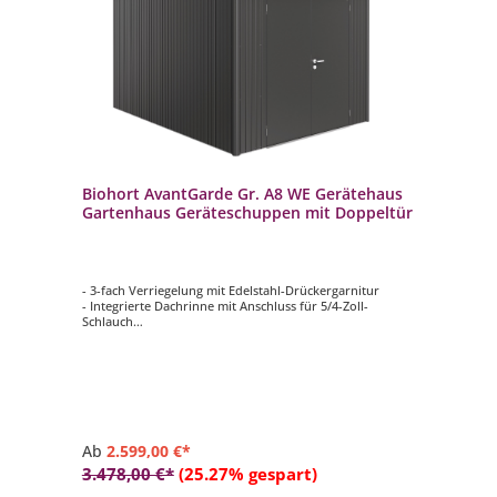
Biohort AvantGarde Gr. A8 WE Gerätehaus
Gartenhaus Geräteschuppen mit Doppeltür
- 3-fach Verriegelung mit Edelstahl-Drückergarnitur
- Integrierte Dachrinne mit Anschluss für 5/4-Zoll-
Schlauch
- Acrylglas-Oberlichte mit Dachvorsprung
- Mit Doppeltür
- B 260 x T 380 cm
Ab
2.599,00 €*
3.478,00 €*
(25.27% gespart)