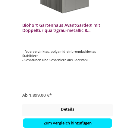
Biohort Gartenhaus AvantGarde® mit
Doppeltür quarzgrau-metallic 8
verschiedenen Größen Gerätehaus
- feuerverzinktes, polyamid-einbrennlackiertes
Stahlblech
- Schrauben und Scharniere aus Edelstahl
- Türöffnung Größe A1-A4: ca. 139x182 cm (BxH)
- Türöffnung Größe A5-A8: ca. 155x182 cm (BxH)
- 2 Werkzeughalter an der Innenseite des Türflügels
- 3-fach Verriegelung mit Edelstahl-Drückergarnitur,
Normzylinder und Reserveschlüssel
- einfacher Zusammenbau
Ab
1.899,00 €*
Details
Zum Vergleich hinzufügen