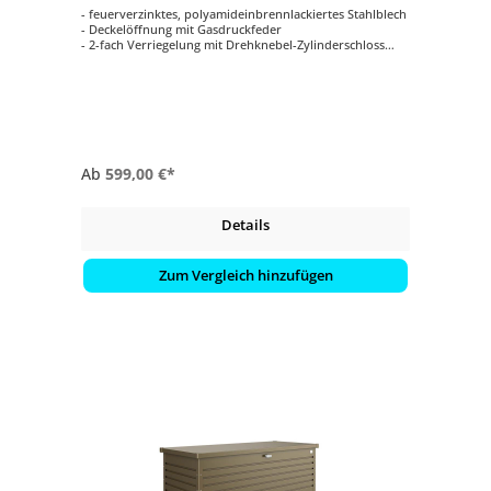
- feuerverzinktes, polyamideinbrennlackiertes Stahlblech
- Deckelöffnung mit Gasdruckfeder
- 2-fach Verriegelung mit Drehknebel-Zylinderschloss
(inkl. Reserveschlüssel)
- regenwasserdicht
- unsichtbare, integrierte Durchlüftung
- in 5 verschiedenen Farben erhältlich
Ab
599,00 €*
Details
Zum Vergleich hinzufügen