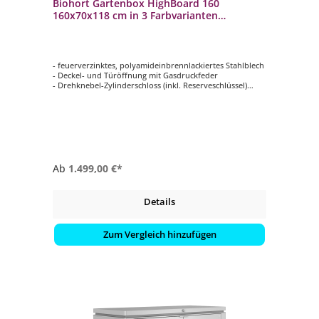
Biohort Gartenbox HighBoard 160
160x70x118 cm in 3 Farbvarianten
Auflagenbox Gartenunterstand
- feuerverzinktes, polyamideinbrennlackiertes Stahlblech
- Deckel- und Türöffnung mit Gasdruckfeder
- Drehknebel-Zylinderschloss (inkl. Reserveschlüssel)
- Deckel aus pulverbeschichtetem Aluminium
- unsichtbare, integrierte Durchlüftung
- Farbe innen: grauweiß
- in 3 Farbvarianten
Ab
1.499,00 €*
Details
Zum Vergleich hinzufügen