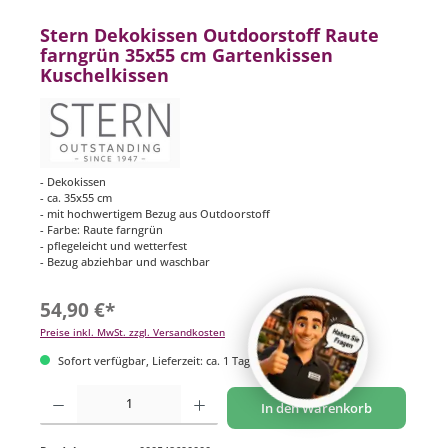
Stern Dekokissen Outdoorstoff Raute
farngrün 35x55 cm Gartenkissen
Kuschelkissen
- Dekokissen
- ca. 35x55 cm
- mit hochwertigem Bezug aus Outdoorstoff
- Farbe: Raute farngrün
- pflegeleicht und wetterfest
- Bezug abziehbar und waschbar
54,90 €*
Preise inkl. MwSt. zzgl. Versandkosten
Sofort verfügbar, Lieferzeit: ca. 1 Tag
Produkt Anzahl: Gib den gewünschten Wert ein oder benutze die Schaltflächen um di
In den Warenkorb