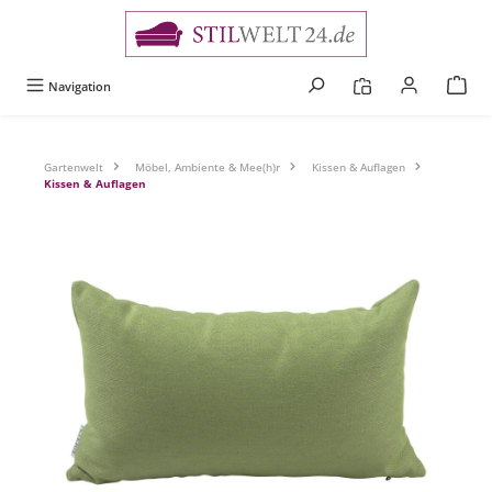
alt springen
Navigation
Gartenwelt
Möbel, Ambiente & Mee(h)r
Kissen & Auflagen
Kissen & Auflagen
Bildergalerie überspringen