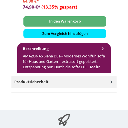
64,90 €*
15
74,90 €*
(13.35% gespart)
19
In den Warenkorb
Zum Vergleich hinzufügen
Beschreibung
AMAZONAS Siena Due - Modernes Wohlfühlsofa
für Haus und Garten – extra soft gepolstert.
Entspannung pur. Durch die softe Fül…
Mehr
Produktsicherheit