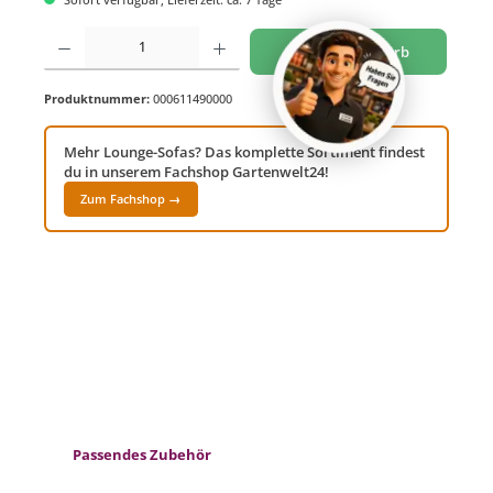
Produkt Anzahl: Gib den gewünschten Wert ein oder benutze die Schaltflächen um di
In den Warenkorb
Produktnummer:
000611490000
Mehr Lounge-Sofas? Das komplette Sortiment findest
du in unserem Fachshop Gartenwelt24!
Zum Fachshop →
Produktgalerie überspringen
Passendes Zubehör