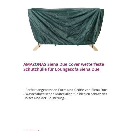
 x
AMAZONAS Siena Due Cover wetterfeste
AM
Schutzhülle für Loungesofa Siena Due
42
Si
- Perfekt angepasst an Form und Größe von Siena Due
- 
- Wasserabweisende Materialien für idealen Schutz des
- I
Holzes und der Polsterung
- F
- Gummilaschen sorgen für festen Halt
eu
h
- Stilvolle Farbe ergänzt die Gartengestaltung perfekt
- 
- Schnell und einfach zu befestigen
wet
- M