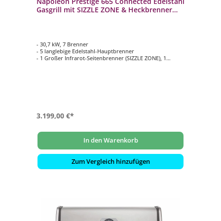
Napoleon Prestige 665 Connected Edelstahl
Gasgrill mit SIZZLE ZONE & Heckbrenner
P665VXRSIBPSS-DE
- 30,7 kW, 7 Brenner
- 5 langlebige Edelstahl-Hauptbrenner
- 1 Großer Infrarot-Seitenbrenner (SIZZLE ZONE), 1
Edelstahl Heckbrenner
- Hauptgrillfläche ca. 94 cm x 46 cm
- ACCU-PROBE Grill-Assistent zur
Temperaturüberwachung für bis zu 3
Kerntemperaturfühler
3.199,00 €*
In den Warenkorb
Zum Vergleich hinzufügen