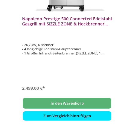
Napoleon Prestige 500 Connected Edelstahl
Gasgrill mit SIZZLE ZONE & Heckbrenner
P500VXRSIBPSS-DE
- 26,7 kW, 6 Brenner
- 4 langlebige Edelstahl-Hauptbrenner
- 1 Großer Infrarot-Seitenbrenner (SIZZLE ZONE), 1
Edelstahl Heckbrenner
- Hauptgrillfläche ca. 71 cm x 46 cm
- ACCU-PROBE Grill-Assistent zur
Temperaturüberwachung für bis zu 3
Kerntemperaturfühler
2.499,00 €*
In den Warenkorb
Zum Vergleich hinzufügen