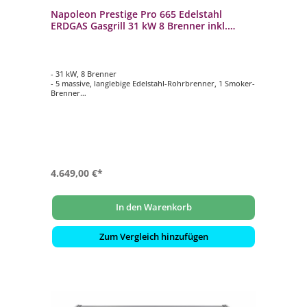
Napoleon Prestige Pro 665 Edelstahl
ERDGAS Gasgrill 31 kW 8 Brenner inkl.
Drehspieß-Set PRO665RSIBNSS-3
- 31 kW, 8 Brenner
- 5 massive, langlebige Edelstahl-Rohrbrenner, 1 Smoker-
Brenner
- 1 Großer Infrarot-Seitenbrenner (SIZZLE ZONE), 1
Edelstahl Infrarot-Heckbrenner
- Hauptgrillfläche ca. 94 cm x 46 cm
- Inklusive Drehspieß-Set Rotisserie mit Motor 69632
4.649,00 €*
In den Warenkorb
Zum Vergleich hinzufügen