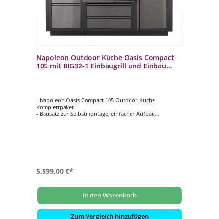
Napoleon Outdoor Küche Oasis Compact
105 mit BIG32-1 Einbaugrill und Einbau
Sizzle Zone
- Napoleon Oasis Compact 105 Outdoor Küche
Komplettpaket
- Bausatz zur Selbstmontage, einfacher Aufbau
- mit Napoleon 700-Series 32" BIG32-1 Einbaugrill mit 4
Edelstahlbrenner 16 kW
- Edelstahl Infrarot-Heckbrenner 5,5 kW inklusive
Drehspieß mit Motor und Forken
- mit Napoleon 700-Series Infrarot Sizzle Zone Einbau
Seitenbrenner 3 kW
5.599,00 €*
In den Warenkorb
Zum Vergleich hinzufügen