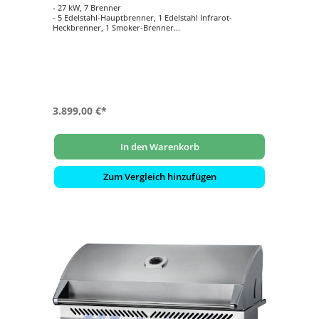
- 27 kW, 7 Brenner
- 5 Edelstahl-Hauptbrenner, 1 Edelstahl Infrarot-
Heckbrenner, 1 Smoker-Brenner
- WAVE Grillroste aus Edelstahl 9,5 mm
- Hauptgrillfläche ca. 94 cm x 46 cm
- Inklusive Drehspieß-Set Rotisserie mit Motor 69632
3.899,00 €*
In den Warenkorb
Zum Vergleich hinzufügen