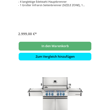
- 4 langlebige Edelstahl-Hauptbrenner
- 1 Großer Infrarot-Seitenbrenner (SIZZLE ZONE), 1
Edelstahl Heckbrenner
- Hauptgrillfläche ca. 71 cm x 46 cm
- ACCU-PROBE Grill-Assistent zur
Temperaturüberwachung für bis zu 3
Kerntemperaturfühler
2.999,00 €*
In den Warenkorb
Zum Vergleich hinzufügen