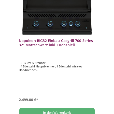
Napoleon BIG32 Einbau-Gasgrill 700-Series
32" Mattschwarz inkl. Drehspieß
BIG32RBPMK-1-DE
- 21,5 kW, 5 Brenner
- 4 Edelstahl-Hauptbrenner, 1 Edelstahl Infrarot-
Heckbrenner
- 9,5 mm WAVE Grillroste aus Edelstahl
- Hauptgrillfläche ca. 74,6 cm x 45,4 cm
- Inklusive Drehspieß-Set Rotisserie mit Motor und
Innenbeleuchtung
2.499,00 €*
In den Warenkorb