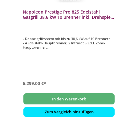
Napoleon Prestige Pro 825 Edelstahl
Gasgrill 38,6 kW 10 Brenner inkl. Drehspieß-
Set PRO825RSBIPSS-3
- Doppelgrillsystem mit bis zu 38,6 kW auf 10 Brennern
- 4 Edelstahl-Hauptbrenner, 2 Infrarot SIZZLE Zone-
Hauptbrenner
- Zweistufiger Power-Seitenbrenner, 1 Smoker-Brenner,
1 Edelstahl Infrarot-Heckbrenner
- Hauptgrillfläche ca. 72 cm x 46 cm + 47 cm x 46 cm
- Inklusive Drehspieß-Set Rotisserie mit Motor 69532
6.299,00 €*
In den Warenkorb
Zum Vergleich hinzufügen