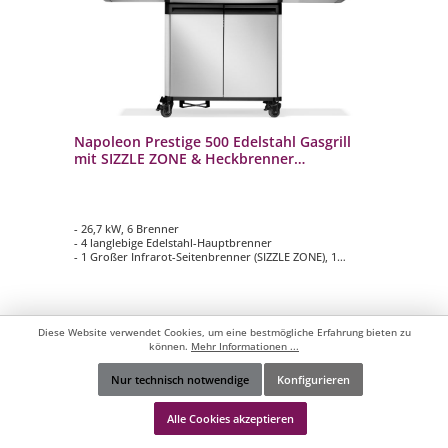
Napoleon Prestige 500 Edelstahl Gasgrill
mit SIZZLE ZONE & Heckbrenner
P500VRSIBPSS-DE
- 26,7 kW, 6 Brenner
- 4 langlebige Edelstahl-Hauptbrenner
- 1 Großer Infrarot-Seitenbrenner (SIZZLE ZONE), 1
Edelstahl Heckbrenner
- Hauptgrillfläche ca. 71 cm x 46 cm
- Massive 8,5 mm WAVE Stabgrillroste aus Edelstahl mit
herausragenden Hitzeeigenschaften
Diese Website verwendet Cookies, um eine bestmögliche Erfahrung bieten zu
können.
Mehr Informationen ...
1.999,00 €*
Nur technisch notwendige
Konfigurieren
Werkzeugleiste anzeigen
Alle Cookies akzeptieren
In den Warenkorb