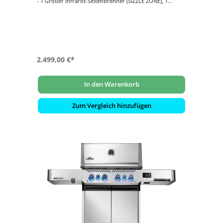
- 1 Großer Infrarot-Seitenbrenner (SIZZLE ZONE), 1
Edelstahl Heckbrenner
- Hauptgrillfläche ca. 71 cm x 46 cm
- ACCU-PROBE Grill-Assistent zur
Temperaturüberwachung für bis zu 3
Kerntemperaturfühler
2.499,00 €*
In den Warenkorb
Zum Vergleich hinzufügen