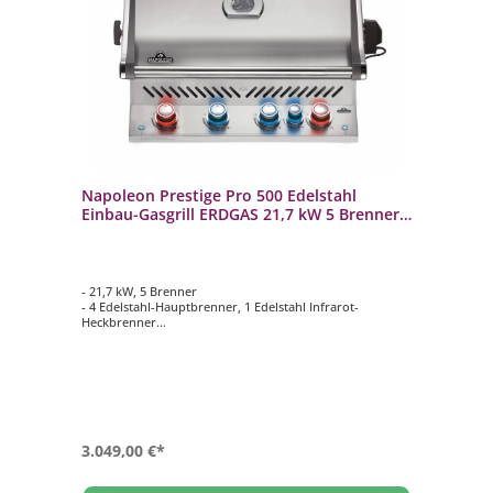
Napoleon Prestige Pro 500 Edelstahl
Einbau-Gasgrill ERDGAS 21,7 kW 5 Brenner
inkl. Drehspieß-Set BIPRO500RBNSS-3
- 21,7 kW, 5 Brenner
- 4 Edelstahl-Hauptbrenner, 1 Edelstahl Infrarot-
Heckbrenner
- WAVE Grillroste aus Edelstahl 9,5 mm
- Hauptgrillfläche ca. 71 cm x 46 cm
- Inklusive Drehspieß-Set Rotisserie mit Motor 69232
3.049,00 €*