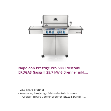
Napoleon Prestige Pro 500 Edelstahl
ERDGAS Gasgrill 25,7 kW 6 Brenner inkl.
Drehspieß-Set PRO500RSIBNSS-3
- 25,7 kW, 6 Brenner
- 4 massive, langlebige Edelstahl-Rohrbrenner
- 1 Großer Infrarot-Seitenbrenner (SIZZLE ZONE), 1
Edelstahl Infrarot-Heckbrenner
- Hauptgrillfläche ca. 71 cm x 46 cm
- Inklusive Drehspieß-Set Rotisserie mit Motor 69232