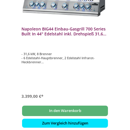
Napoleon BIG44 Einbau-Gasgrill 700 Series
Built In 44" Edelstahl inkl. Drehspieß 31,6
kW 8 Brenner
- 31,6 kW, 8 Brenner
- 6 Edelstahl-Hauptbrenner, 2 Edelstahl Infrarot-
Heckbrenner
- 9,5 mm WAVE Grillroste aus Edelstahl
- Hauptgrillfläche: ca. 105,1 x 45,4 cm
- Inklusive Drehspieß-Set Rotisserie mit Motor und
Innenbeleuchtung
3.399,00 €*
In den Warenkorb
Zum Vergleich hinzufügen