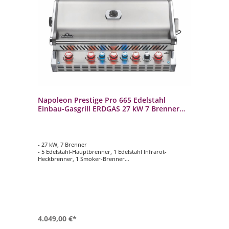
Napoleon Prestige Pro 665 Edelstahl
Einbau-Gasgrill ERDGAS 27 kW 7 Brenner
inkl. Drehspieß-Set BIPRO665RBNSS-3
- 27 kW, 7 Brenner
- 5 Edelstahl-Hauptbrenner, 1 Edelstahl Infrarot-
Heckbrenner, 1 Smoker-Brenner
- WAVE Grillroste aus Edelstahl 9,5 mm
- Hauptgrillfläche ca. 94 cm x 46 cm
- Inklusive Drehspieß-Set Rotisserie mit Motor 69632
4.049,00 €*