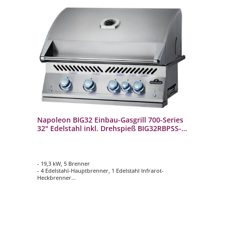
Napoleon BIG32 Einbau-Gasgrill 700-Series
32" Edelstahl inkl. Drehspieß BIG32RBPSS-1-
DE
- 19,3 kW, 5 Brenner
- 4 Edelstahl-Hauptbrenner, 1 Edelstahl Infrarot-
Heckbrenner
- 9,5 mm WAVE Grillroste aus Edelstahl
- Hauptgrillfläche ca. 74,6 cm x 45,4 cm
- Inklusive Drehspieß-Set Rotisserie mit Motor und
Innenbeleuchtung