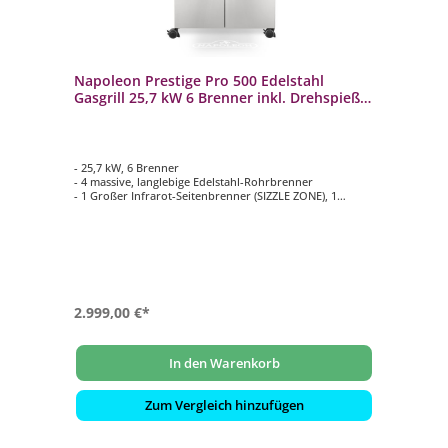
Napoleon Prestige Pro 500 Edelstahl
Gasgrill 25,7 kW 6 Brenner inkl. Drehspieß-
Set PRO500RSIBPSS-3
- 25,7 kW, 6 Brenner
- 4 massive, langlebige Edelstahl-Rohrbrenner
- 1 Großer Infrarot-Seitenbrenner (SIZZLE ZONE), 1
Edelstahl Infrarot-Heckbrenner
- Hauptgrillfläche ca. 71 cm x 46 cm
- Inklusive Drehspieß-Set Rotisserie mit Motor 69232
2.999,00 €*
In den Warenkorb
Zum Vergleich hinzufügen