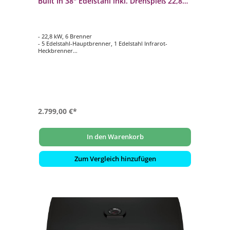
Built In 38" Edelstahl inkl. Drehspieß 22,8
kW 6 Brenner
- 22,8 kW, 6 Brenner
- 5 Edelstahl-Hauptbrenner, 1 Edelstahl Infrarot-
Heckbrenner
- 9,5 mm WAVE Grillroste aus Edelstahl
- Hauptgrillfläche ca. 89,1 cm x 45,6 cm
- Inklusive Drehspieß-Set Rotisserie mit Motor und
Innenbeleuchtung
2.799,00 €*
In den Warenkorb
Zum Vergleich hinzufügen