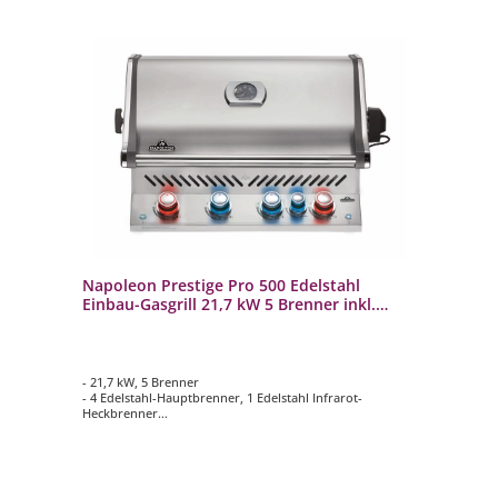
Napoleon Prestige Pro 500 Edelstahl
Einbau-Gasgrill 21,7 kW 5 Brenner inkl.
Drehspieß-Set BIPRO500RBPSS-3
- 21,7 kW, 5 Brenner
- 4 Edelstahl-Hauptbrenner, 1 Edelstahl Infrarot-
Heckbrenner
- WAVE Grillroste aus Edelstahl 9,5 mm
- Hauptgrillfläche ca. 71 cm x 46 cm
- Inklusive Drehspieß-Set Rotisserie mit Motor 69232