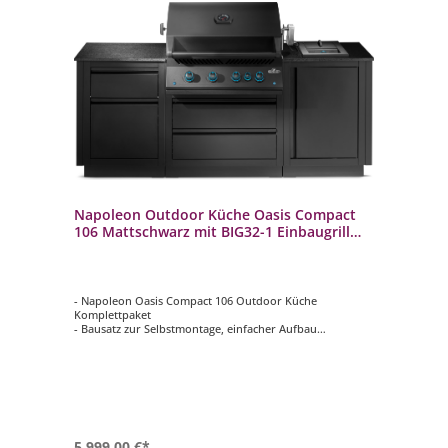
Napoleon Outdoor Küche Oasis Compact
106 Mattschwarz mit BIG32-1 Einbaugrill
und Einbau SIZZLE ZONE
- Napoleon Oasis Compact 106 Outdoor Küche
Komplettpaket
- Bausatz zur Selbstmontage, einfacher Aufbau
- Mit Napoleon 700-Series 32" BIG32-1 Einbaugrill in
Mattschwarz mit 4 Edelstahlbrenner 16 kW
- Edelstahl Infrarot-Heckbrenner 5,5 kW inklusive
Drehspieß mit Motor und Forken
- Mit Napoleon 700-Series Infrarot Sizzle Zone Einbau
Seitenbrenner in Mattschwarz 3 kW
5.999,00 €*