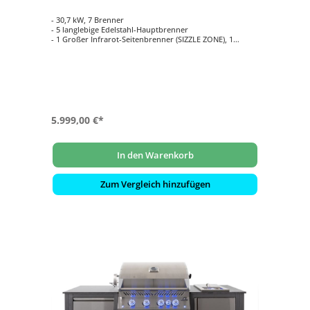
- 30,7 kW, 7 Brenner
- 5 langlebige Edelstahl-Hauptbrenner
- 1 Großer Infrarot-Seitenbrenner (SIZZLE ZONE), 1
Edelstahl Heckbrenner
- Inklusive Drehspieß-Set Rotisserie mit Motor
- Integrierte elektrische Räucherbox
- Hauptgrillfläche ca. 94 cm x 46 cm
- ACCU-PROBE Grill-Assistent zur
Temperaturüberwachung für bis zu 3
Kerntemperaturfühler
5.999,00 €*
In den Warenkorb
Zum Vergleich hinzufügen