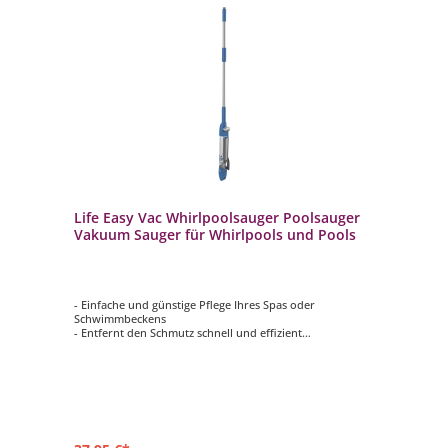
Life Easy Vac Whirlpoolsauger Poolsauger
Vakuum Sauger für Whirlpools und Pools
- Einfache und günstige Pflege Ihres Spas oder
Schwimmbeckens
- Entfernt den Schmutz schnell und effizient
- Vakuum Sauger - Verwendung ohne Strom, Batterien
oder Wasseranschluss
- Modern, leicht und einfach zu bedienen
- Leicht zugängliche Bereiche für eine vielseitige
Reinigung