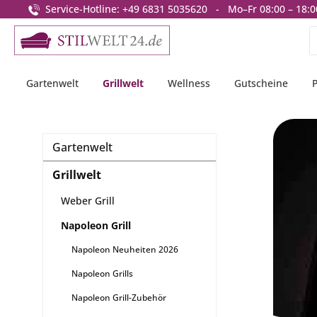
Service-Hotline: +49 6831 5035620 - Mo–Fr 08:00 – 18:0
springen
Zur Hauptnavigation springen
Gartenwelt
Grillwelt
Wellness
Gutscheine
Gartenwelt
Grillwelt
Weber Grill
Napoleon Grill
Napoleon Neuheiten 2026
Napoleon Grills
Napoleon Grill-Zubehör