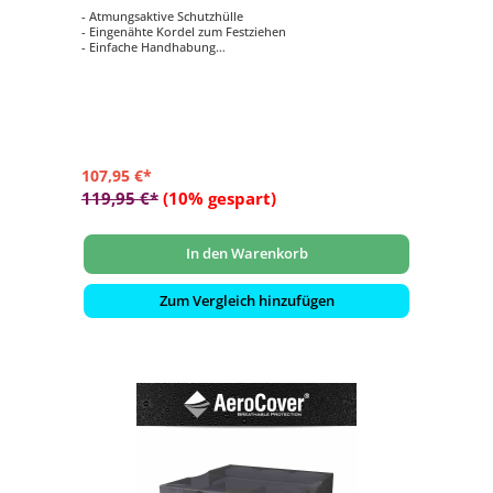
- Atmungsaktive Schutzhülle
- Eingenähte Kordel zum Festziehen
- Einfache Handhabung
- Verhindert das Eindringen von Wasser, Staub und
Schmutz
- Verlängert die Lebensdauer Ihrer Gartenmöbel
107,95 €*
119,95 €*
(10% gespart)
In den Warenkorb
Zum Vergleich hinzufügen