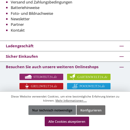
Versand und Zahlungsbedingungen
Batteriehinweise
Foto- und Bildnachweise
Newsletter
Partner
Kontakt
Ladengeschäft
Sicher Einkaufen
Besuchen Sie auch unsere weiteren Onlineshops
Diese Website verwendet Cookies, um eine bestmögliche Erfahrung bieten zu
können.
Mehr Informationen ...
Nur technisch notwendige
Konfigurieren
Werkzeugleiste anzeigen
*
Für die Erstellung und Optimierung unserer Inhalte
Alle Cookies akzeptieren
setzen wir moderne KI-Technologien unterstützend ein.
Dazu gehören unter anderem Produkttexte, Bilder,