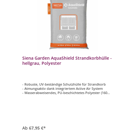
Siena Garden AquaShield Strandkorbhülle -
hellgrau, Polyester
- Robuste, UV-beständige Schutzhülle für Strandkorb
- Atmungsaktiv dank integriertem Active Air System
- Wasserabweisendes, PU-beschichtetes Polyester (160
g/m²)
- Einfache Handhabung mit Reißverschluss und Zugband
mit 2 Stopper
- Inkl. praktischer Aufbewahrungstasche zur
platzsparenden Lagerung
Ab
67,95 €*