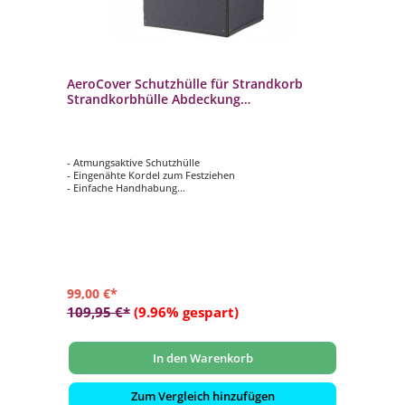
AeroCover Schutzhülle für Strandkorb
Strandkorbhülle Abdeckung
128x105x160/140cm
- Atmungsaktive Schutzhülle
- Eingenähte Kordel zum Festziehen
- Einfache Handhabung
- Verhindert das Eindringen von Wasser, Staub und
Schmutz
- Verlängert die Lebensdauer Ihrer Gartenmöbel
99,00 €*
109,95 €*
(9.96% gespart)
In den Warenkorb
Zum Vergleich hinzufügen