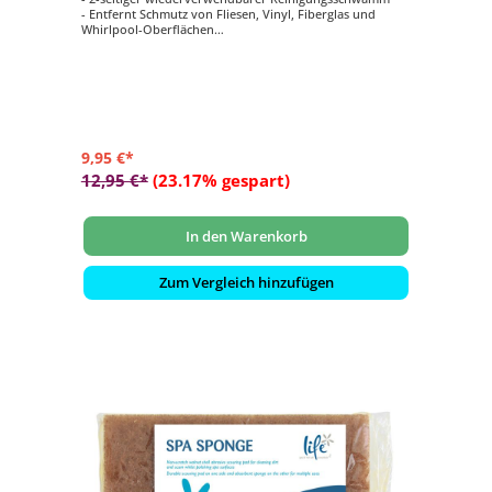
- Entfernt Schmutz von Fliesen, Vinyl, Fiberglas und
Whirlpool-Oberflächen
- Sie können ihn mit oder ohne Reinigungsmitteln
verwenden
- Auch ideal als Applikator für Pflegemittel
- Einer Seite ist besonders wirksam zur Reinigung der
Wasserlinie des Whirlpools
9,95 €*
12,95 €*
(23.17% gespart)
In den Warenkorb
Zum Vergleich hinzufügen