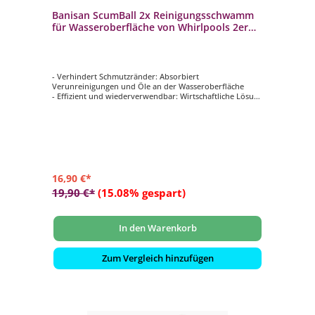
Banisan ScumBall 2x Reinigungsschwamm
für Wasseroberfläche von Whirlpools 2er
Set
- Verhindert Schmutzränder: Absorbiert
Verunreinigungen und Öle an der Wasseroberfläche
- Effizient und wiederverwendbar: Wirtschaftliche Lösung
für eine lange Nutzung
- Filterentlastung: Verlängert die Filterlebensdauer und
den Reinigungszyklus
- Set-Inhalt: 2 ScumBall Schmutzschwämme im
Doppelpack
16,90 €*
19,90 €*
(15.08% gespart)
In den Warenkorb
Zum Vergleich hinzufügen