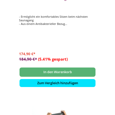
Auflage für Saunabank
- Ermöglicht ein komfortables Sitzen beim nächsten
Saunagang
- Aus einem Antibakterieller Bezug
- Schweißbeständig, Pflegeleicht und Strapazierfähig
- Antirutschmatte auf der Unterseite
- Klappbar
174,90 €*
184,90 €*
(5.41% gespart)
In den Warenkorb
Zum Vergleich hinzufügen