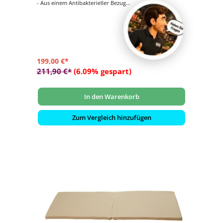
- Aus einem Antibakterieller Bezug
- Schweißbeständig, Lichtecht und Pflegeleicht
- Antirutschmatte auf der Unterseite
- 1-fach klappbar
199,00 €*
211,90 €*
(6.09% gespart)
In den Warenkorb
Zum Vergleich hinzufügen