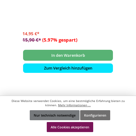
- finnisches Sprichwort
- DinA4 im schwarzem Holzrahmen
14,95 €*
15,90 €*
(5.97% gespart)
In den Warenkorb
Zum Vergleich hinzufügen
Diese Website verwendet Cookies, um eine bestmögliche Erfahrung bieten zu
können.
Mehr Informationen ...
Nur technisch notwendige
Konfigurieren
Werkzeugleiste anzeigen
Alle Cookies akzeptieren