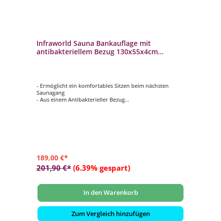
Infraworld Sauna Bankauflage mit
antibakteriellem Bezug 130x55x4cm
Auflage für Saunabank
- Ermöglicht ein komfortables Sitzen beim nächsten
Saunagang
- Aus einem Antibakterieller Bezug
- Schweißbeständig, Lichtecht und Pflegeleicht
- Antirutschmatte auf der Unterseite
- 1-fach klappbar
189,00 €*
201,90 €*
(6.39% gespart)
In den Warenkorb
Zum Vergleich hinzufügen