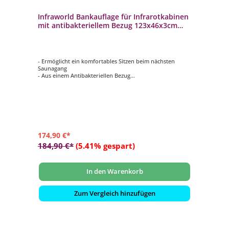
Infraworld Bankauflage für Infrarotkabinen
mit antibakteriellem Bezug 123x46x3cm
Auflage für Saunabank
- Ermöglicht ein komfortables Sitzen beim nächsten
Saunagang
- Aus einem Antibakteriellen Bezug
- Schweißbeständig und Pflegeleicht
- Mit Antirutschmatte auf der Unterseite
- Klappbar
174,90 €*
184,90 €*
(5.41% gespart)
In den Warenkorb
Zum Vergleich hinzufügen