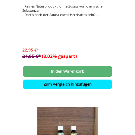
- Reines Naturprodukt, ohne Zusatz von chemischen
Substanzen
- Darf's nach der Sauna etwas Herzhaftes sein?
- Nichts schmeckt nach der Sauna besser als eine
knusprige Grillwurst!
- Die Grillwurst vom Saunaofen ist eine finnische
Spezialität mit Tradition
- Ein Blickfang für jede Sauna!
22,95 €*
24,95 €*
(8.02% gespart)
In den Warenkorb
Zum Vergleich hinzufügen