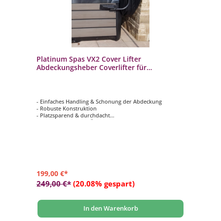
Platinum Spas VX2 Cover Lifter
Abdeckungsheber Coverlifter für
Whirlpools
- Einfaches Handling & Schonung der Abdeckung
- Robuste Konstruktion
- Platzsparend & durchdacht
- Sanftes, gekonntes Öffnen & Schließen
- Erfordert nur 30 cm Freiraum hinter dem Whirlpool
199,00 €*
249,00 €*
(20.08% gespart)
In den Warenkorb