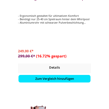
- Ergonomisch gestaltet für ultimativen Komfort
- Benötigt nur 25-40 cm Spielraum hinter dem Whirlpool
- Aluminiumrohr mit schwarzer Pulverbeschichtung
- Ausgestattet mit einem TowelMate Handtuchhalter
- Schnelle Installation und einfache Bedienung
249,00 €*
299,00 €*
(16.72% gespart)
Details
Zum Vergleich hinzufügen