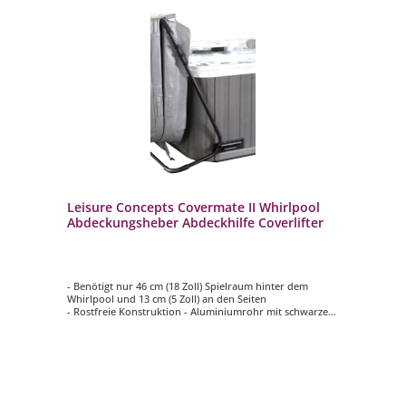
Leisure Concepts Covermate II Whirlpool
Abdeckungsheber Abdeckhilfe Coverlifter
- Benötigt nur 46 cm (18 Zoll) Spielraum hinter dem
Whirlpool und 13 cm (5 Zoll) an den Seiten
- Rostfreie Konstruktion - Aluminiumrohr mit schwarzer
Pulverbeschichtung
- Schnelle Installation und einfache Bedienung
- Ausgestattet mit einem TowelMate Handtuchhalter,
welche 3 Handtücher oder Bademäntel erreichbar haltet