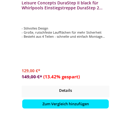
Leisure Concepts DuraStep II black für
Whirlpools Einstiegstreppe DuraStep 2
Whirlpooltreppe
- Stilvolles Design
- Große, rutschfeste Laufflächen für mehr Sicherheit
- Besteht aus 4 Teilen - schnelle und einfach Montage
- UV- und witterungsbeständiger Kunststoff
129,00 €*
149,00 €*
(13.42% gespart)
Details
Zum Vergleich hinzufügen