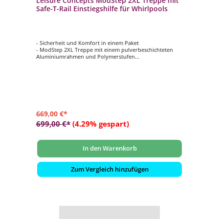
Leisure Concepts ModStep 2XL Treppe mit
Safe-T-Rail Einstiegshilfe für Whirlpools
- Sicherheit und Komfort in einem Paket
- ModStep 2XL Treppe mit einem pulverbeschichteten
Aluminiumrahmen und Polymerstufen
- Safe-T-Rail Handlauf aus rostfreiem,
pulverbeschichtetem Aluminium
- Schaumstoffgriff für Komfort und Sicherheit
- Schnelle und einfache Montage
669,00 €*
699,00 €*
(4.29% gespart)
In den Warenkorb
Zum Vergleich hinzufügen