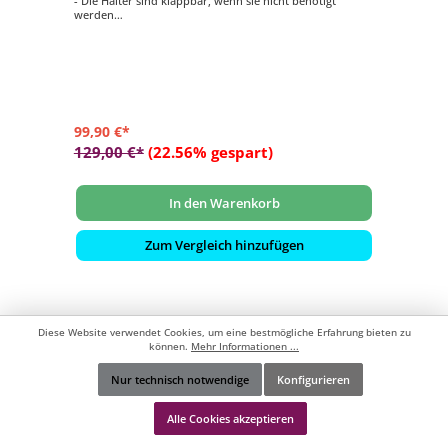
- Die Halter sind klappbar, wenn sie nicht benötigt
werden
- Ideal für kleinere Whirlpools, unabhängig von der Form
- Schaumgummi-Pads sorgen für eine weiche, rutschfeste
Oberfläche für die Abdeckung
- Schnelle Installation und einfache Bedienung
99,90 €*
129,00 €*
(22.56% gespart)
In den Warenkorb
Zum Vergleich hinzufügen
Diese Website verwendet Cookies, um eine bestmögliche Erfahrung bieten zu
können.
Mehr Informationen ...
Nur technisch notwendige
Konfigurieren
Werkzeugleiste anzeigen
Alle Cookies akzeptieren
Kostenlose Lieferung
ab 99 €