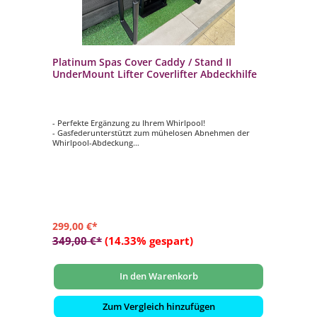
Platinum Spas Cover Caddy / Stand II
UnderMount Lifter Coverlifter Abdeckhilfe
- Perfekte Ergänzung zu Ihrem Whirlpool!
- Gasfederunterstützt zum mühelosen Abnehmen der
Whirlpool-Abdeckung
- Die Abdeckung lässt sich bequem an der Seite des
Whirlpools verstauen
- Unterbau-Design, keine Beschädigung und kein Bohren
an der Whirlpoolumrandung
- Hergestellt aus 100 % Aluminium, rostfreie Konstruktion
299,00 €*
349,00 €*
(14.33% gespart)
In den Warenkorb
Zum Vergleich hinzufügen