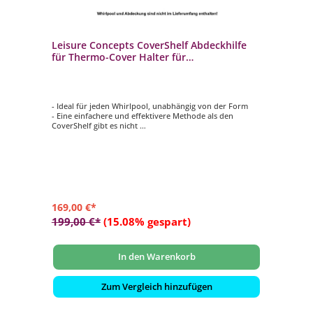
Leisure Concepts CoverShelf Abdeckhilfe
für Thermo-Cover Halter für
Whirlpoolabdeckung
- Ideal für jeden Whirlpool, unabhängig von der Form
- Eine einfachere und effektivere Methode als den
CoverShelf gibt es nicht
- Innerhalb von 5 Minuten installiert
- Falten Sie einfach Ihre Abdeckung in der Mitte und
schieben Diese es auf die stabilen Aluminiumstangen
- Benötigt nur 1 m Spielraum hinter dem Whirlpool
169,00 €*
199,00 €*
(15.08% gespart)
In den Warenkorb
Zum Vergleich hinzufügen