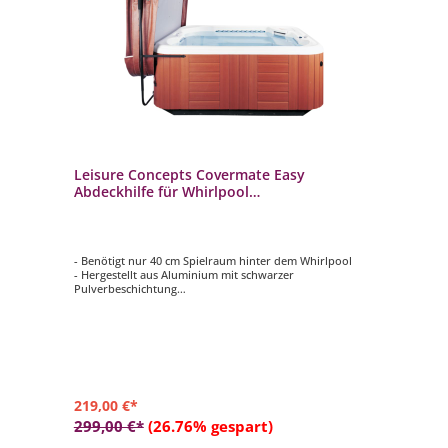
Leisure Concepts Covermate Easy
Abdeckhilfe für Whirlpool
Abdeckungsheber Coverlifter
- Benötigt nur 40 cm Spielraum hinter dem Whirlpool
- Hergestellt aus Aluminium mit schwarzer
Pulverbeschichtung
- Korrosionsbeständigen Montagehalterungen aus
Verbundwerkstoff
- Ausgestattet mit einem TowelMate Handtuchhalter
- Passend für alle Whirlpools bis zu einer Breite von 240
cm
219,00 €*
299,00 €*
(26.76% gespart)