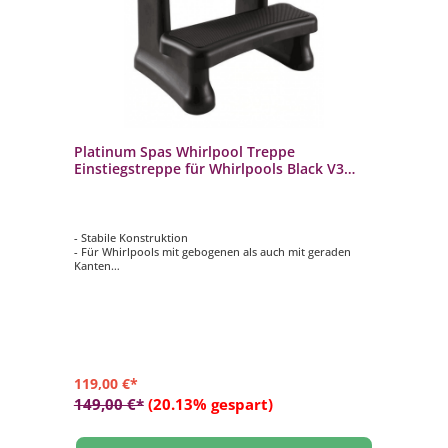
Platinum Spas Whirlpool Treppe
Einstiegstreppe für Whirlpools Black V3
61x69x39cm
- Stabile Konstruktion
- Für Whirlpools mit gebogenen als auch mit geraden
Kanten
- Einfach zu montieren
- 100 % wasserdicht und UV-beständig
- Abmessungen: ca. 61 x 69 x 39 cm
119,00 €*
149,00 €*
(20.13% gespart)