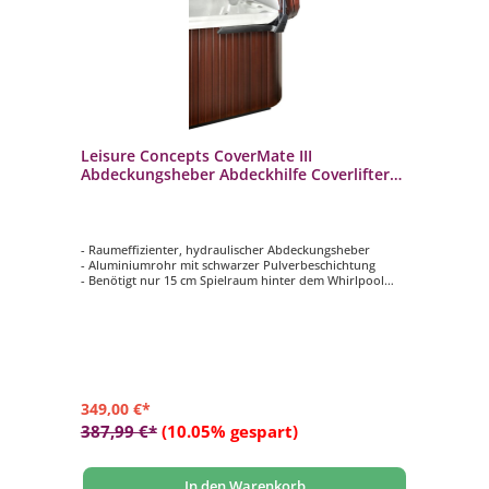
Leisure Concepts CoverMate III
Abdeckungsheber Abdeckhilfe Coverlifter
für Whirlpool
- Raumeffizienter, hydraulischer Abdeckungsheber
- Aluminiumrohr mit schwarzer Pulverbeschichtung
- Benötigt nur 15 cm Spielraum hinter dem Whirlpool
- Ausgestattet mit einem TowelMate Handtuchhalter
- Ergonomisch gestaltet für außerordentliche
Benutzerfreundlichkeit
349,00 €*
387,99 €*
(10.05% gespart)
In den Warenkorb