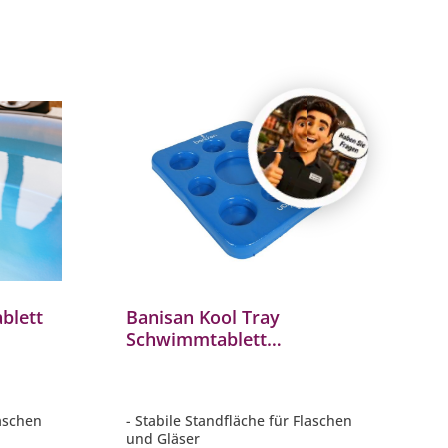
blett
Banisan Kool Tray
Schwimmtablett
 weiß
Getränkehalter für
Whirlpools mit Spielbrett
blau
laschen
- Stabile Standfläche für Flaschen
und Gläser