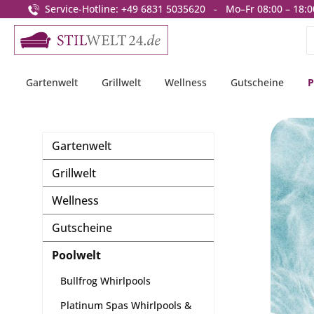
Service-Hotline: +49 6831 5035620 - Mo–Fr 08:00 – 18:0
springen
Zur Hauptnavigation springen
Gartenwelt
Grillwelt
Wellness
Gutscheine
P
Gartenwelt
Grillwelt
Wellness
Gutscheine
Poolwelt
Bullfrog Whirlpools
Platinum Spas Whirlpools &