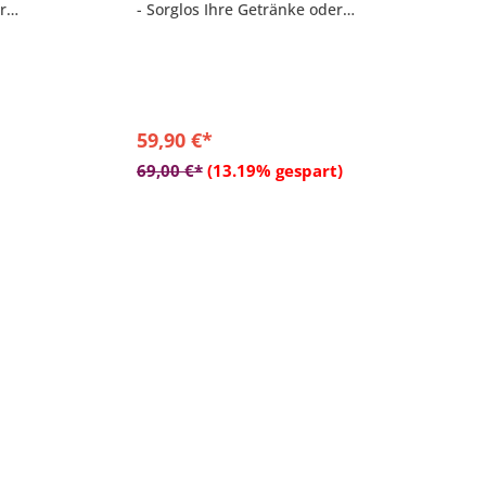
r
- Sorglos Ihre Getränke oder
n
sonstige Utensilien ablegen
- Maße: 50 x 40 x 5 cm
59,90 €*
b
In den Warenkorb
69,00 €*
(13.19% gespart)