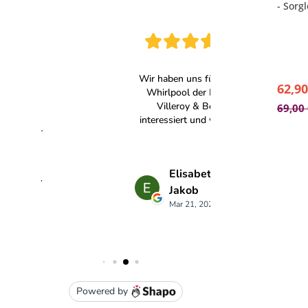
- Sorg
sonsti
- Mit 
(Schac
- Maße
- Farb
62,90
69,00