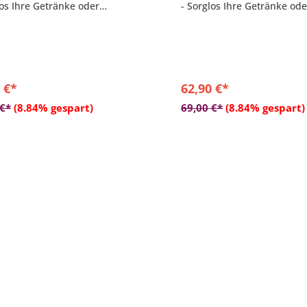
los Ihre Getränke oder
- Sorglos Ihre Getränke ode
ge Utensilien ablegen
sonstige Utensilien ablege
Spielbrett auf der Rückseite
- Maße: 51 x 43 x 5 cm
h)
- Farbe: weiß
: 51 x 43 x 5 cm
e: weiß
 €*
62,90 €*
In den Warenkorb
In den Warenkor
 €*
(8.84% gespart)
69,00 €*
(8.84% gespart)