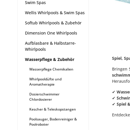
Swim Spas
Wellis Whirlpools & Swim Spas
Softub Whirlpools & Zubehör
Dimension One Whirlpools
Aufblasbare & Halbstarre-
Whirlpools
Spiel, S
Wasserpflege & Zubehör
Bringen 
Wasserpflege Chemikalien
schwimm
Whirlpooldüfte und
Herausfo
Aromatherapie
✔
Wasser
Dosierschwimmer
✔
Schwim
Chlordosierer
✔
Spiel 
Kescher & Teleskopstangen
Entdecke
Poolsauger, Bodenreiniger &
Poolroboter