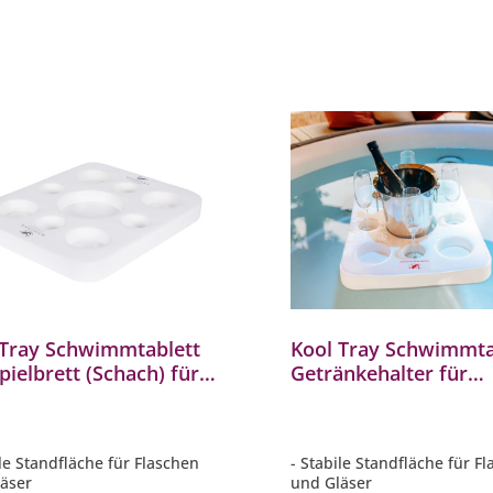
 Tray Schwimmtablett
Kool Tray Schwimmta
pielbrett (Schach) für
Getränkehalter für
lpools und Spas
Whirlpools und Spas
ile Standfläche für Flaschen
- Stabile Standfläche für F
äser
und Gläser