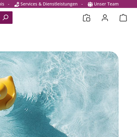
is
-
Services & Dienstleistungen
-
Unser Team