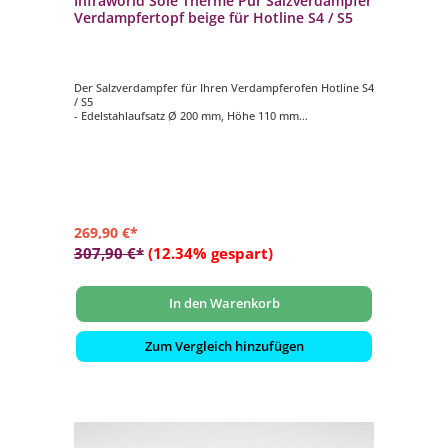
Infraworld Sole Therme Pur Salzverdampfer
Verdampfertopf beige für Hotline S4 / S5
Der Salzverdampfer für Ihren Verdampferofen Hotline S4
/ S5
- Edelstahlaufsatz Ø 200 mm, Höhe 110 mm
- Verdampfertopf Ø 200 mm, Höhe 100 mm, Farbe beige
- 2 kg Salzsteine
269,90 €*
307,90 €*
(12.34% gespart)
In den Warenkorb
Zum Vergleich hinzufügen