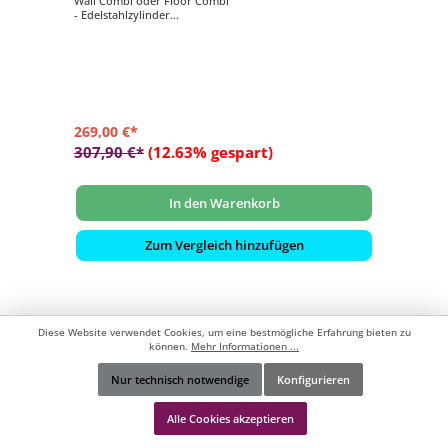
Wall Combi oder Floor Combi
- Edelstahlzylinder
- Verdampfertopf beige
- 2 kg Salzsteine
269,00 €*
307,90 €*
(12.63% gespart)
In den Warenkorb
Zum Vergleich hinzufügen
Diese Website verwendet Cookies, um eine bestmögliche Erfahrung bieten zu
können.
Mehr Informationen ...
Nur technisch notwendige
Konfigurieren
Werkzeugleiste anzeigen
Alle Cookies akzeptieren