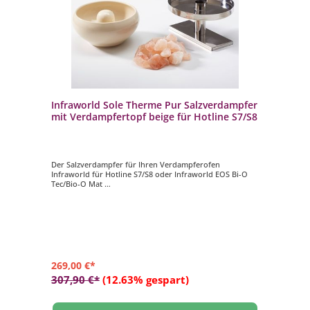
Infraworld Sole Therme Pur Salzverdampfer
mit Verdampfertopf beige für Hotline S7/S8
Der Salzverdampfer für Ihren Verdampferofen
Infraworld für Hotline S7/S8 oder Infraworld EOS Bi-O
Tec/Bio-O Mat
- Edelstahlaufsatz Ø 200 mm, Höhe 110 mm
- Verdampfertopf Ø 200 mm, Höhe 100 mm, Farbe beige
- 2 kg Salzsteine
269,00 €*
307,90 €*
(12.63% gespart)