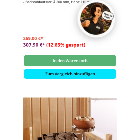
- Edelstahlaufsatz Ø 200 mm, Höhe 110 mm
- Verdampfertopf Ø 200 mm, Höhe 100 mm, Farbe beige
- 2 kg Salzsteine
269,00 €*
307,90 €*
(12.63% gespart)
In den Warenkorb
Zum Vergleich hinzufügen