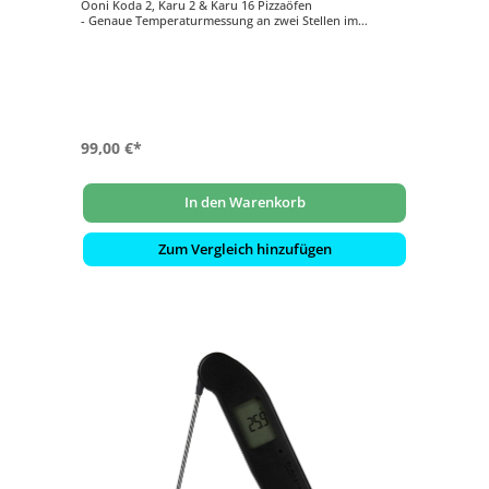
Ooni Koda 2, Karu 2 & Karu 16 Pizzaöfen
- Genaue Temperaturmessung an zwei Stellen im
Pizzaofen
- Mit Alarmfunktion beim Erreichen von individuell
eingestellten Zielwerten
- Großes, gut ablesbares Display
- Temperaturüberwachung per Smartphone per
Bluetooth
99,00 €*
In den Warenkorb
Zum Vergleich hinzufügen