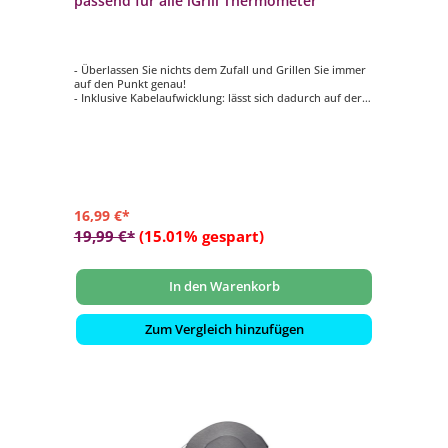
passend für alle iGrill Thermometer
- Überlassen Sie nichts dem Zufall und Grillen Sie immer
auf den Punkt genau!
- Inklusive Kabelaufwicklung: lässt sich dadurch auf der
Rückseite der Thermometer befestigen
- Bluetooth - Verbindung zur mobilen iGrill-App
- für die präzise Temperaturüberwachung
- anzuwenden mit einem der iGrill Thermometer
16,99 €*
19,99 €*
(15.01% gespart)
In den Warenkorb
Zum Vergleich hinzufügen