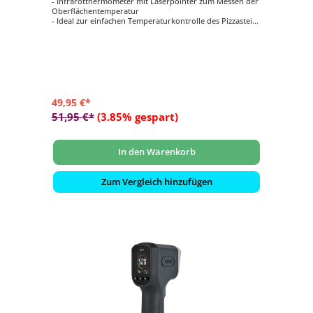
- Infrarotthermometer mit Laserpointer zum Messen der
Oberflächentemperatur
- Ideal zur einfachen Temperaturkontrolle des Pizzasteins
im Pizzaofen
- Großer Temperaturbereich von -50 bis ca. 800°C
- Besonders einfache Bedienung, anvisieren und Knopf
drücken
- Präzise und schnell die Temperatur messen
49,95 €*
51,95 €*
(3.85% gespart)
In den Warenkorb
Zum Vergleich hinzufügen