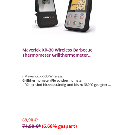
Maverick XR-30 Wireless Barbecue
Thermometer Grillthermometer
Funkthermometer Schwarz
- Maverick XR-30 Wireless
Grillthermometer/Fleischthermometer
- Fühler sind hitzebeständig und bis zu 380°C geeignet
- misst die Temperatur bis zu ca. 160 m Entfernung
- Inkl. Grillgut-Fühler und Garraum-Fühler aus Edelstahl
- für Grill, Backofen und Smoker geeingnet
69,90 €*
74,90 €*
(6.68% gespart)