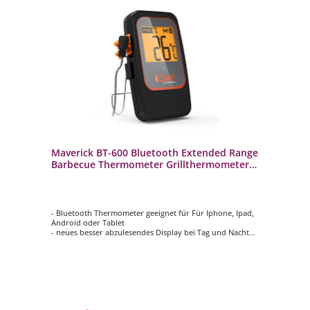
Maverick BT-600 Bluetooth Extended Range
Barbecue Thermometer Grillthermometer
JS-33599
- Bluetooth Thermometer geeignet für Für Iphone, Ipad,
Android oder Tablet
- neues besser abzulesendes Display bei Tag und Nacht
- erweiterte Übertragungsreichweite von bis zu ca. 90 m
- Vereinfachte Bedienung dank neu platzierter
Bedienknöpfe (z.B. on/off)
- für Grill, Backofen und Smoker geeingnet