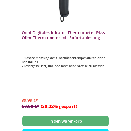
Ooni Digitales Infrarot Thermometer Pizza-
Ofen-Thermometer mit Sofortablesung
- Sichere Messung der Oberflächentemperaturen ohne
Berührung
- Lasergesteuert, um jede Kochzone präzise zu messen
- Der beleuchtete LCD-Bildschirm ist auch bei schlechten
Lichtverhältnissen gut ablesbar
- Farbiger Temperaturring zeigt die ideale
Backtemperatur an
- Temperaturbereich von -30 °C und 550 °C
39,99 €*
50,00 €*
(20.02% gespart)
In den Warenkorb