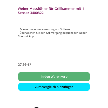
Weber Messfühler für Grillkammer mit 1
Sensor 3400322
- Exakte Umgebungsmessung am Grillrost
- Überwachen Sie den Grillvorgang bequem per Weber
Connect App
- Passend für Weber Connected Grillgeräte
- Der große Griff liegt gut in der Hand und lässt sich
leicht abnehmen
- Schnelle, präzise Temperaturwerte
27,99 €*
In den Warenkorb
Zum Vergleich hinzufügen