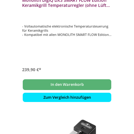
Monolith DigiQ DX3 SMART FLOW Edition
Keramikgrill Temperaturregler (ohne Lüfter
& Adapter) 209091
- Vollautomatische elektronische Temperatursteuerung
für Keramikgrills
- Kompatibel mit allen MONOLITH SMART FLOW Edition
Keramikgrills (ehemals BBQ Guru)
- Passend für alle Monolith BBQ Guru Keramikgrills (mit
bereits integriertem Lüfter)
- DigiQ Controller mit LCD-Display zum Einstellen und
Ablesen der Temperaturen
- Inkl. 2 Temperaturfühler für Garraumtemperatur und
Kerntemperatur
239,90 €*
In den Warenkorb
Zum Vergleich hinzufügen