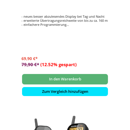
33638B
- neues besser abzulesendes Display bei Tag und Nacht
- erweiterte Übertragungsreichweite von bis zu ca. 160 m
- einfachere Programmierung
- 2 Hybrid Temperaturfühler
- für Grill, Backofen und Smoker geeingnet
69,90 €*
79,90 €*
(12.52% gespart)
In den Warenkorb
Zum Vergleich hinzufügen