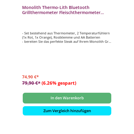
Monolith Thermo-Lith Bluetooth
Grillthermometer Fleischthermometer
207070
- Set bestehend aus Thermometer, 2 Temperaturfühlern
(1x Rot, 1x Orange), Rostklemme und AA Batterien
- bereiten Sie das perfekte Steak auf Ihrem Monolith Grill
zu
- Perfektes Ergebnis durch einfache Platzierung des
Thermometers
- passend für alle Monolith Keramikgrills
- App verfügbar für iOS und Android
74,90 €*
79,90 €*
(6.26% gespart)
In den Warenkorb
Zum Vergleich hinzufügen