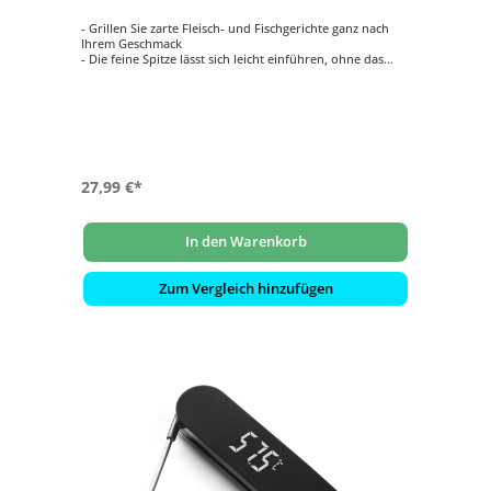
- Grillen Sie zarte Fleisch- und Fischgerichte ganz nach
Ihrem Geschmack
- Die feine Spitze lässt sich leicht einführen, ohne das
Grillgut zu beschädigen
- Der ultradünne Durchmesser ermöglicht eine minimale
Einstichstelle
- Mit 6,35 cm Länge eignet sich der Fühler ideal für
kleinere oder dünnere Lebensmittel
- Überwachen Sie den Grillvorgang bequem per Weber
Connect App
27,99 €*
In den Warenkorb
Zum Vergleich hinzufügen