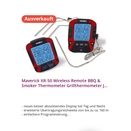
Ausverkauft
Maverick XR-50 Wireless Remote BBQ &
Smoker Thermometer Grillthermometer JS-
33639B
- neues besser abzulesendes Display bei Tag und Nacht
- erweiterte Übertragungsreichweite von bis zu ca. 160 m
- einfachere Programmierung
- 4 Hybrid Temperaturfühler
- für Grill, Backofen und Smoker geeingnet