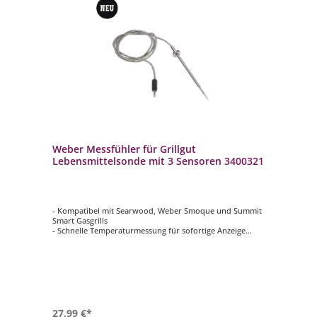
Weber Messfühler für Grillgut
Lebensmittelsonde mit 3 Sensoren 3400321
- Kompatibel mit Searwood, Weber Smoque und Summit
Smart Gasgrills
- Schnelle Temperaturmessung für sofortige Anzeige
- Schlankes Design für einfaches Einführen der Speisen
- Drei Temperatursensoren für hochpräzise
Temperaturmessungen
- Robuste Konstruktion hält Temperaturen bis zu 300 °C
stand
27,99 €*