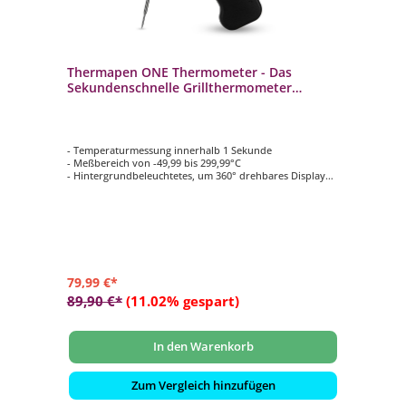
Thermapen ONE Thermometer - Das
Sekundenschnelle Grillthermometer
Schwarz JS-235477
- Temperaturmessung innerhalb 1 Sekunde
- Meßbereich von -49,99 bis 299,99°C
- Hintergrundbeleuchtetes, um 360° drehbares Display
- Wasserdichtes Gehäuse nach IP67 mit antimikrobieller
Biomaster-Beschichtung
- Edelstahlsonde zum Einstechen (Ø 3,3 x 110mm) mit
Mikro-Thermoelement-Sondenspitze
79,99 €*
89,90 €*
(11.02% gespart)
In den Warenkorb
Zum Vergleich hinzufügen