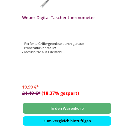
Weber Digital Taschenthermometer
- Perfekte Grillergebnisse durch genaue
Temperaturkontrolle!
- Messspitze aus Edelstahl
- Schaltet nach 10 Minuten Inaktivität automatisch ab
- Temperaturanzeige aktualisiert sich alle 15 Sekunden
- Praktisch und handlich
19,99 €*
24,49 €*
(18.37% gespart)
In den Warenkorb
Zum Vergleich hinzufügen