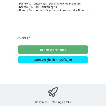
- Perfekt für Unterwegs - Der Smokey Joe Premium
Charcoal 1121004 Holzkohlegrill
- Brikett-Portionierer für genaues Abmessen der Brikett-
Menge
- stabiler Kohlerost
- stabiles dreibeiniges Gestell für sicheren Stand
- Zuluftführung seitlich für gesundes Grillen
89,99 €*
In den Warenkorb
Zum Vergleich hinzufügen
Kostenlose Lieferung
ab 99 €