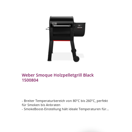
Weber Smoque Holzpelletgrill Black
1500804
- Breiter Temperaturbereich von 80°C bis 260°C, perfekt
für Smoken bis Anbraten
- SmokeBoost-Einstellung hält ideale Temperaturen für
ein intensives Raucharoma aufrecht
- SmoqueVent-System zirkuliert den Rauch für tolle
Aromen und Bräunung
- Rapid React PID-Temperaturregler: Smartsteuerung mit
extrem schneller Reaktionszeit