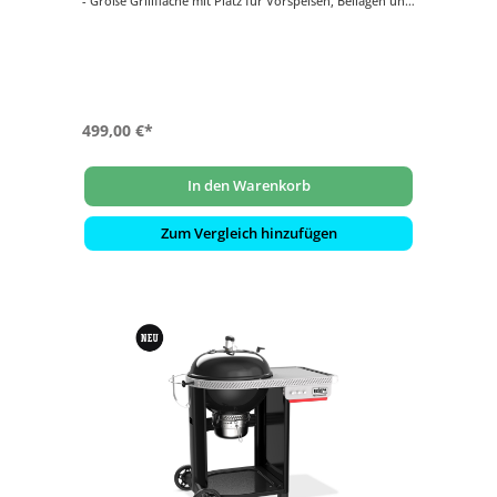
- Große Grillfläche mit Platz für Vorspeisen, Beilagen und
vieles mehr
- Untere Lüftungsklappe für die Räuchereinstellung sorgt
für optimalen Luftstrom zum Räuchern
- Mit dem One-Touch-Reinigungssystem aus Edelstahl
wird die Reinigung zum Kinderspiel
- Der porzellanemaillierte Deckel und Kessel speichert
Wärme, rostet nicht und blättert nicht ab
499,00 €*
In den Warenkorb
Zum Vergleich hinzufügen