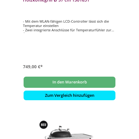
- Mit dem WLAN-fähigen LCD-Controller lässt sich die
Temperatur einstellen
- Zwei integrierte Anschlüsse für Temperaturfühler zur
Überwachung der Grillguttemperatur
- Mit verstellbaren Lüftungsöffnungen an Kessel und
Deckel lässt sich die Temperatur regulieren
- Der Weber Works Seitentisch passt für XL Drop-In-
Zubehör(separat erhältlich)
- Verbessertes One-Touch-Reinigungssystem für leichtes
Auskehren der Asche
749,00 €*
In den Warenkorb
Zum Vergleich hinzufügen