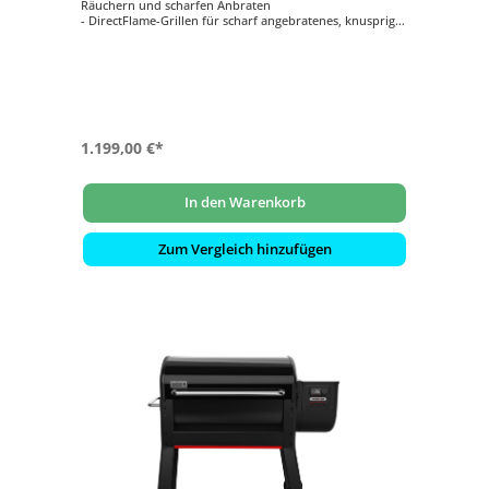
Räuchern und scharfen Anbraten
- DirectFlame-Grillen für scharf angebratenes, knuspriges
und gebräuntes Grillgut
- Durchgehende Sear Zone auf dem ganzen Rost um
mehr Grillgut gleichzeitig scharf anzubraten
- Rapid React PID-Temperaturregler: Smartsteuerung mit
extrem schneller Reaktionszeit
- Die SmokeBoost-Einstellung verstärkt das köstliche
Raucharoma
1.199,00 €*
In den Warenkorb
Zum Vergleich hinzufügen