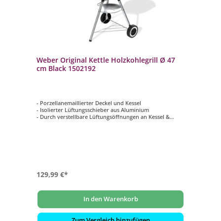
Weber Original Kettle Holzkohlegrill Ø 47
cm Black 1502192
- Porzellanemaillierter Deckel und Kessel
- Isolierter Lüftungsschieber aus Aluminium
- Durch verstellbare Lüftungsöffnungen an Kessel &
Deckel lässt sich die Temperatur regulieren
- One Touch Reinigungssystem mit extratiefer
Aschauffangschale
- Mit dem Deckelthermometer lässt sich die
Grilltemperatur mühelos ablesen
129,99 €*
In den Warenkorb
Zum Vergleich hinzufügen