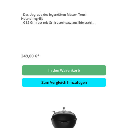
- Das Upgrade des legendären Master-Touch
Holzkohlegrills
- GBS Grillrost mit Grillrosteinsatz aus Edelstahl
- ermöglicht die Verwendung aller GBS-Einsätze
- Isolierter Lüftungsschieber: aus rostfreiem Aluminium
- Einstellung des One-Touch-System zum Räuchern und
Niedrigtemperaturgaren
349,00 €*
In den Warenkorb
Zum Vergleich hinzufügen