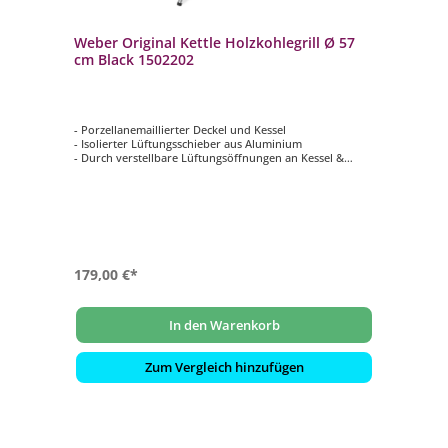
Weber Original Kettle Holzkohlegrill Ø 57
cm Black 1502202
- Porzellanemaillierter Deckel und Kessel
- Isolierter Lüftungsschieber aus Aluminium
- Durch verstellbare Lüftungsöffnungen an Kessel &
Deckel lässt sich die Temperatur regulieren
- One Touch Reinigungssystem mit extratiefer
Aschauffangschale
- Mit dem Deckelthermometer lässt sich die
Grilltemperatur mühelos ablesen
179,00 €*
In den Warenkorb
Zum Vergleich hinzufügen