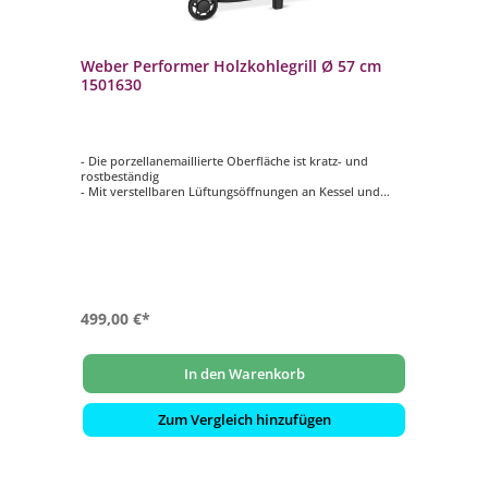
Weber Performer Holzkohlegrill Ø 57 cm
1501630
- Die porzellanemaillierte Oberfläche ist kratz- und
rostbeständig
- Mit verstellbaren Lüftungsöffnungen an Kessel und
Deckel lässt sich die Temperatur regulieren
- Seitentisch aus lackiertem Stahl für eine zusätzliche
Vorbereitungsfläche
- Seitliche Weber Works Schiene für Snap-On-Zubehör
- Verbessertes One-Touch-Reinigungssystem für leichtes
Auskehren der Asche
499,00 €*
In den Warenkorb
Zum Vergleich hinzufügen