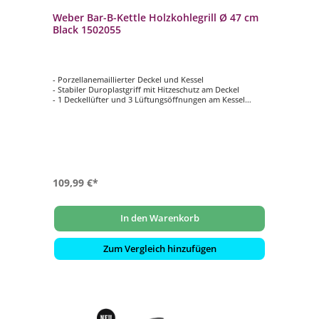
Weber Bar-B-Kettle Holzkohlegrill Ø 47 cm
Black 1502055
- Porzellanemaillierter Deckel und Kessel
- Stabiler Duroplastgriff mit Hitzeschutz am Deckel
- 1 Deckellüfter und 3 Lüftungsöffnungen am Kessel
sorgen für eine bessere Hitzeregulierung
- Mit dem Deckelthermometer lässt sich die
Grilltemperatur mühelos ablesen
- Langlebiger Grillrost aus beschichtetem Stahl
109,99 €*
In den Warenkorb
Zum Vergleich hinzufügen