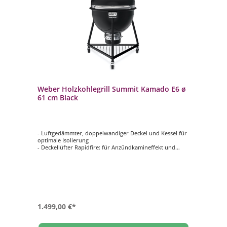
Weber Holzkohlegrill Summit Kamado E6 ø
61 cm Black
- Luftgedämmter, doppelwandiger Deckel und Kessel für
optimale Isolierung
- Deckellüfter Rapidfire: für Anzündkamineffekt und
vollständige Temperaturkontrolle
- GBS Grillrost aus Edelstahl: ca. ø 61 cm
- spezielle Luftzufuhr-Einstellung zum Räuchern und
Niedrigtemperaturgaren
- One-Touch Reinigungssystem
1.499,00 €*