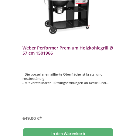
Weber Performer Premium Holzkohlegrill Ø
57 cm 1501966
- Die porzellanemaillierte Oberfläche ist kratz- und
rostbeständig
- Mit verstellbaren Lüftungsöffnungen an Kessel und
Deckel lässt sich die Temperatur regulieren
- Seitentisch aus lackiertem Stahl für eine zusätzliche
Vorbereitungsfläche
- Der Weber Works Seitentisch passt für XL Drop-In-
Zubehör(separat erhältlich)
- Verbessertes One-Touch-Reinigungssystem für leichtes
Auskehren der Asche
649,00 €*
In den Warenkorb