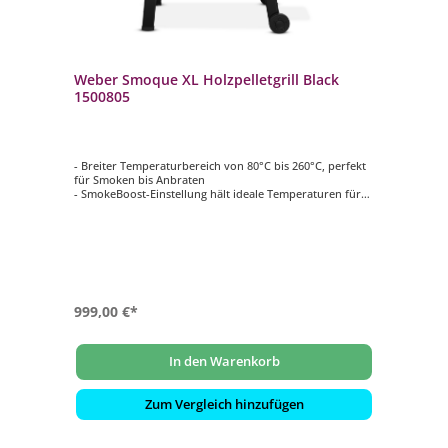
Weber Smoque XL Holzpelletgrill Black
1500805
- Breiter Temperaturbereich von 80°C bis 260°C, perfekt
für Smoken bis Anbraten
- SmokeBoost-Einstellung hält ideale Temperaturen für
ein intensives Raucharoma aufrecht
- SmoqueVent-System zirkuliert den Rauch für tolle
Aromen und Bräunung
- Rapid React PID-Temperaturregler: Smartsteuerung mit
extrem schneller Reaktionszeit
- Das digitale Weber Connect LCD-Kontrollpanel ist
einfach zu bedienen
999,00 €*
In den Warenkorb
Zum Vergleich hinzufügen