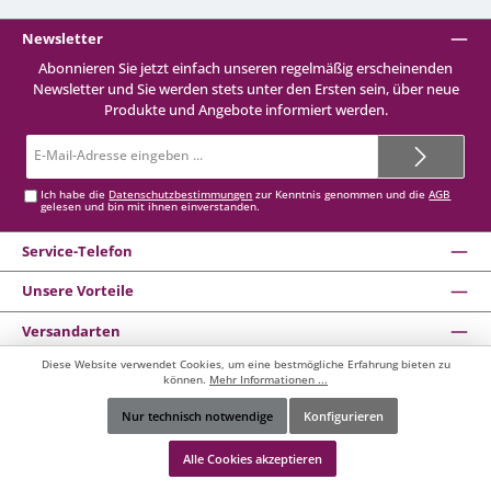
Newsletter
Abonnieren Sie jetzt einfach unseren regelmäßig erscheinenden
Newsletter und Sie werden stets unter den Ersten sein, über neue
Produkte und Angebote informiert werden.
E-
Mail-
Adresse*
Ich habe die
Datenschutzbestimmungen
zur Kenntnis genommen und die
AGB
gelesen und bin mit ihnen einverstanden.
Service-Telefon
Unsere Vorteile
Versandarten
Diese Website verwendet Cookies, um eine bestmögliche Erfahrung bieten zu
Informationen
können.
Mehr Informationen ...
Impressum
Nur technisch notwendige
Konfigurieren
AGB
Werkzeugleiste anzeigen
Ergänzende AGB zum easyCredit-Ratenkauf
Alle Cookies akzeptieren
Widerrufsrecht
Datenschutzerklärung