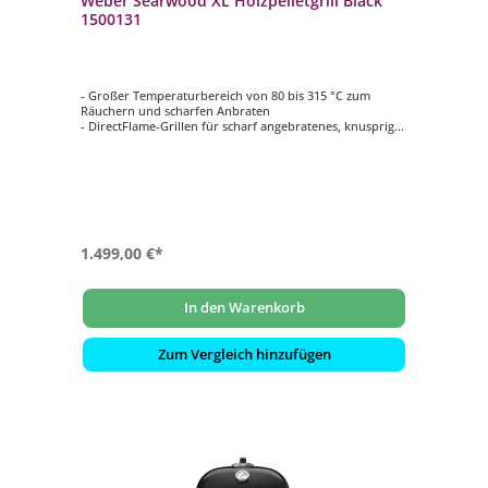
Weber Searwood XL Holzpelletgrill Black
1500131
- Großer Temperaturbereich von 80 bis 315 °C zum
Räuchern und scharfen Anbraten
- DirectFlame-Grillen für scharf angebratenes, knuspriges
und gebräuntes Grillgut
- Durchgehende Sear Zone auf dem ganzen Rost um
mehr Grillgut gleichzeitig scharf anzubraten
- Rapid React PID-Temperaturregler: Smartsteuerung mit
extrem schneller Reaktionszeit
- Die SmokeBoost-Einstellung verstärkt das köstliche
Raucharoma
1.499,00 €*
In den Warenkorb
Zum Vergleich hinzufügen