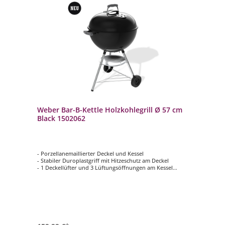
Weber Bar-B-Kettle Holzkohlegrill Ø 57 cm
Black 1502062
- Porzellanemaillierter Deckel und Kessel
- Stabiler Duroplastgriff mit Hitzeschutz am Deckel
- 1 Deckellüfter und 3 Lüftungsöffnungen am Kessel
sorgen für eine bessere Hitzeregulierung
- Mit dem Deckelthermometer lässt sich die
Grilltemperatur mühelos ablesen
- Langlebiger Grillrost aus beschichtetem Stahl