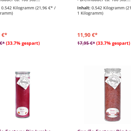
komposition aus: Zimtstangen
- Duftkomposition aus: Apfe
:
0.542 Kilogramm
(21,96 €* /
Inhalt:
0.542 Kilogramm
(2
iszucker
und Gewürzen
gramm)
1 Kilogramm)
s besteht aus 100% reinem
- hitzebeständiges Glas de
n
Weck
 €*
11,90 €*
In den Warenkorb
In den Warenkor
 €*
(33.7% gespart)
17,95 €*
(33.7% gespart)