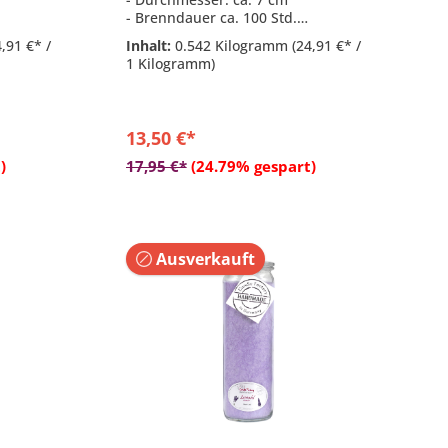
- Brenndauer ca. 100 Std.
tazien
- Duftkomposition aus: Vanille,
4,91 €* /
Inhalt:
0.542 Kilogramm
(24,91 €* /
r Marke
Butterkeks & Erdbeere
1 Kilogramm)
- Hitzebeständiges Glas der Marke
Weck
13,50 €*
b
)
17,95 €*
(24.79% gespart)
Ausverkauft