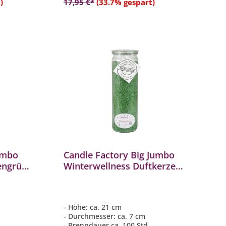
)
17,95 €*
(33.7% gespart)
umbo
Candle Factory Big Jumbo
engrün
Winterwellness Duftkerze
 306-
Dekokerze 306167
- Höhe: ca. 21 cm
- Durchmesser: ca. 7 cm
- Brenndauer ca. 100 Std.