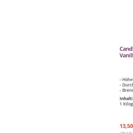
Cand
Vanil
Deko
- Höhe
- Durc
- Bren
- Duft
Inhalt
Vanill
1 Kilo
- Wach
Steari
13,50