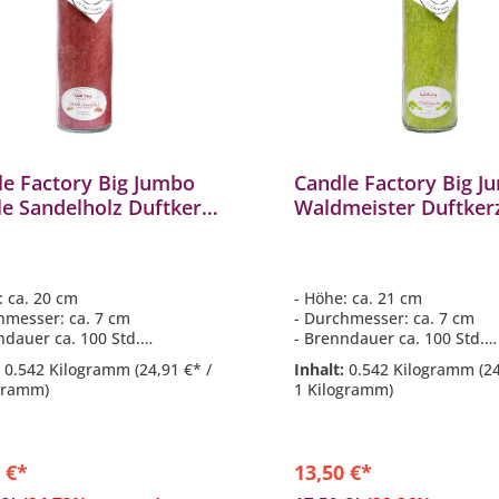
le Factory Big Jumbo
Candle Factory Big J
le Sandelholz Duftkerze
Waldmeister Duftker
kerze 306089
Dekokerze 306158
: ca. 20 cm
- Höhe: ca. 21 cm
hmesser: ca. 7 cm
- Durchmesser: ca. 7 cm
ndauer ca. 100 Std.
- Brenndauer ca. 100 Std.
komposition aus:
- Duftkomposition aus: fris
:
0.542 Kilogramm
(24,91 €* /
Inhalt:
0.542 Kilogramm
(2
eblüten & Sandelholz
Waldmeisterblüten
gramm)
1 Kilogramm)
s besteht aus 100% reinem
- Hitzebeständiges Glas de
n
Weck
 €*
13,50 €*
In den Warenkorb
In den Warenkor