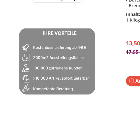
- Bren
- Duft
Inhalt
Birken
1 Kilo
- Hitz
Weck
13,50
17,95
Au