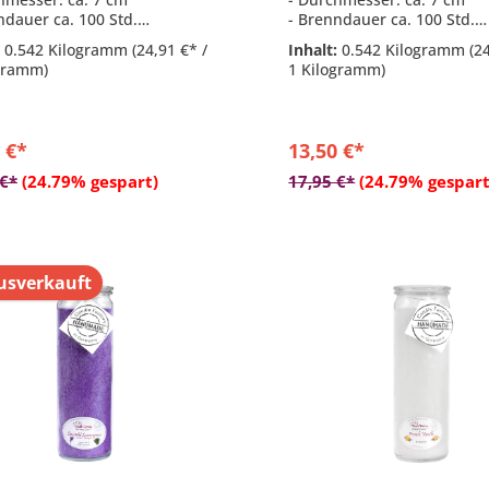
ndauer ca. 100 Std.
- Brenndauer ca. 100 Std.
komposition aus: frische
- Duftkomposition aus: Pis
:
0.542 Kilogramm
(24,91 €* /
Inhalt:
0.542 Kilogramm
(2
rinde & Birkenknospen
- Hitzebeständiges Glas de
gramm)
1 Kilogramm)
ebeständiges Glas der Marke
Weck
 €*
13,50 €*
In den Warenkor
 €*
(24.79% gespart)
17,95 €*
(24.79% gespart
sverkauft