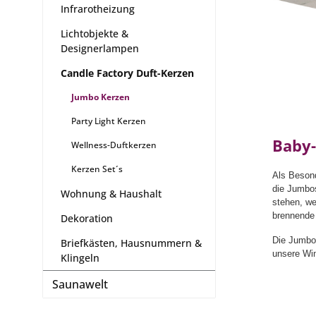
Infrarotheizung
Lichtobjekte &
Designerlampen
Candle Factory Duft-Kerzen
Jumbo Kerzen
Party Light Kerzen
Baby-
Wellness-Duftkerzen
Kerzen Set´s
Als Besond
die Jumbos
Wohnung & Haushalt
stehen, we
brennende 
Dekoration
Die Jumbos
Briefkästen, Hausnummern &
unsere Win
Klingeln
Saunawelt