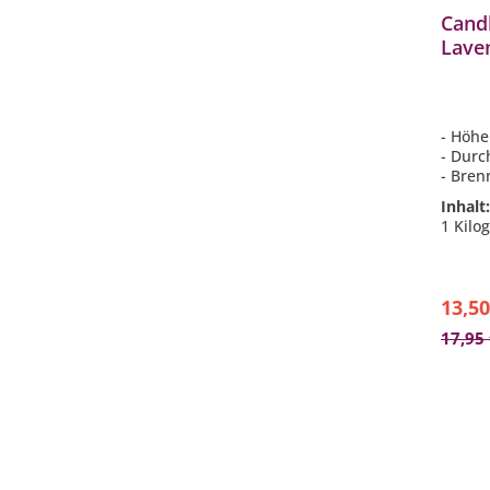
Cand
Lave
Duft
059
- Höhe
- Durc
- Bren
- Duft
Inhalt
und Zi
1 Kilo
- hitz
Weck
13,50
17,95