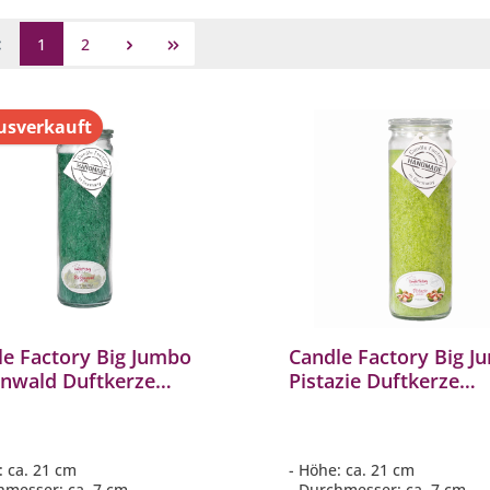
1
2
sverkauft
le Factory Big Jumbo
Candle Factory Big J
ld Duftkerze
Pistazie Duftkerze
kerze 306156
Dekokerze 306178
: ca. 21 cm
- Höhe: ca. 21 cm
hmesser: ca. 7 cm
- Durchmesser: ca. 7 cm