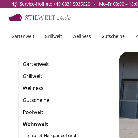
Service-Hotline: +49 6831 5035620 - Mo–Fr 08:00 – 18:0
springen
Zur Hauptnavigation springen
Gartenwelt
Grillwelt
Wellness
Gutscheine
P
Gartenwelt
Grillwelt
Wellness
Gutscheine
Poolwelt
Wohnwelt
Infrarot-Heizpaneel und