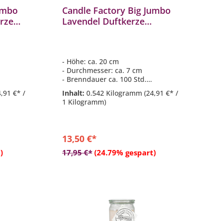
umbo
Candle Factory Big Jumbo
erze
Lavendel Duftkerze
Dekokerze 306-042
- Höhe: ca. 20 cm
- Durchmesser: ca. 7 cm
- Brenndauer ca. 100 Std.
vanille
- Duftkomposition aus: Lavendel
4,91 €* /
Inhalt:
0.542 Kilogramm
(24,91 €* /
- hitzebeständiges Glas der Marke
1 Kilogramm)
Weck
13,50 €*
b
)
17,95 €*
(24.79% gespart)