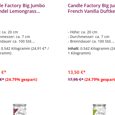
le Factory Big Jumbo
Candle Factory Big J
ndel Lemongrass
French Vanilla Duftk
kerze Dekokerze 306-
Dekokerze 306-033
: ca. 20 cm
- Höhe: ca. 20 cm
hmesser: ca. 7 cm
- Durchmesser: ca. 7 cm
ndauer ca. 100 Std.
- Brenndauer ca. 100 Std.
komposition aus: Lavendel
- Duftkomposition aus: Edel
:
0.542 Kilogramm
(24,91 €* /
Inhalt:
0.542 Kilogramm
(2
tronengras
- Wachs besteht aus 100 %
gramm)
1 Kilogramm)
ebeständiges Glas der Marke
pflanzlichem Stearin
 €*
13,50 €*
In den Warenkor
 €*
(24.79% gespart)
17,95 €*
(24.79% gespart