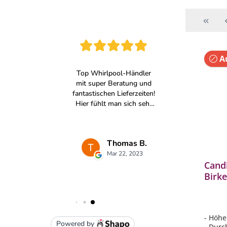
Au
Cand
Birkenwa
Deko
- Höhe
- Durc