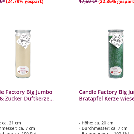
 €*
(24.79% gespart)
17,50 €*
(22.86% gespart
le Factory Big Jumbo
Candle Factory Big J
 & Zucker Duftkerze
Bratapfel Kerze wies
kerze 306129
Duftkerze Dekokerze
038
: ca. 21 cm
- Höhe: ca. 20 cm
hmesser: ca. 7 cm
- Durchmesser: ca. 7 cm
ndauer ca. 100 Std.
- Brenndauer ca. 100 Std.