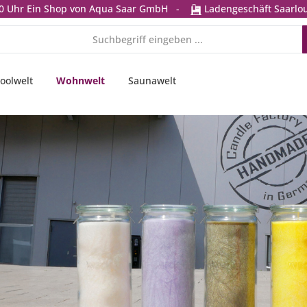
0 Uhr
Ein Shop von Aqua Saar GmbH
-
Ladengeschäft Saarlou
oolwelt
Wohnwelt
Saunawelt