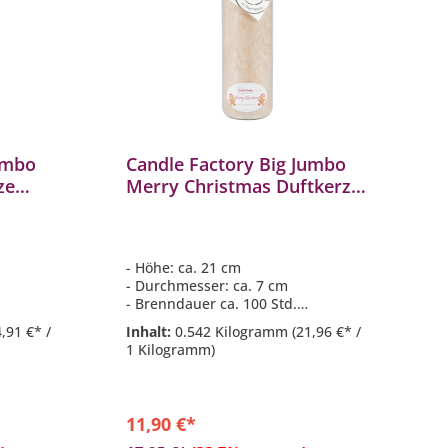
umbo
Candle Factory Big Jumbo
ze
Merry Christmas Duftkerze
Dekokerze 306165
- Höhe: ca. 21 cm
- Durchmesser: ca. 7 cm
- Brenndauer ca. 100 Std.
che &
- Duftkomposition aus:
4,91 €* /
Inhalt:
0.542 Kilogramm
(21,96 €* /
Weihnachtsbäckerei
1 Kilogramm)
r Marke
- Hitzebeständiges Glas der Marke
Weck
11,90 €*
b
In den Warenkorb