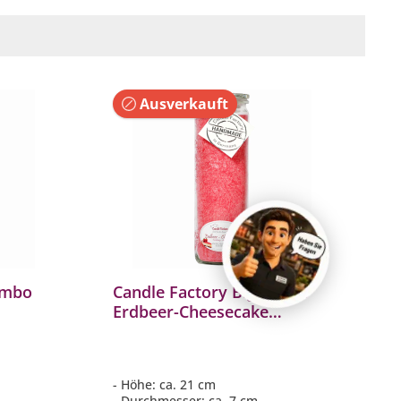
Ausverkauft
umbo
Candle Factory Big Jumbo
Erdbeer-Cheesecake
Duftkerze Dekokerze
306174
- Höhe: ca. 21 cm
- Durchmesser: ca. 7 cm