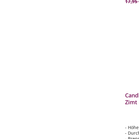
17,95
Cand
Zimt
Deko
- Höhe
- Durc
- Bren