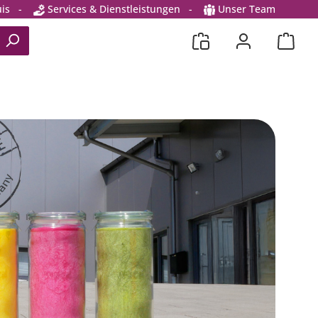
is
-
Services & Dienstleistungen
-
Unser Team