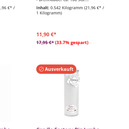
l, Zimt
- Duftkomposition aus: Vanille,
1,96 €* /
Inhalt:
0.542 Kilogramm
(21,96 €* /
Minze & Sandelholz
1 Kilogramm)
r Marke
- Hitzebeständiges Glas der Marke
Weck
11,90 €*
b
In den Warenkorb
17,95 €*
(33.7% gespart)
Ausverkauft