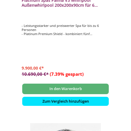
Platinum Spas Palma V3 Whirlpool
Außenwhirlpool 200x200x90cm für 6
Personen
- Leistungsstarker und preiswerter Spa für bis zu 6
Personen
- Platinum Premium Shield - kombiniert fünf
verschiedene Arten von Isolierung
- Musik: Bluetooth-Soundsystem
- LED-Beleuchtung: Wasserlinienbeleuchtung und
Unterwasser-Flutbeleuchtung
- Steuerung: Balboa Steuerung mit Touch Display (WIFI-
fähig. Optional auf Anfrage erhältlich)
9.900,00 €*
10.690,00 €*
(7.39% gespart)
In den Warenkorb
Zum Vergleich hinzufügen