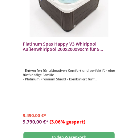
Platinum Spas Happy V3 Whirlpool
Außenwhirlpool 200x200x90cm für 5
Personen
- Entworfen für ultimativen Komfort und perfekt für eine
fünfköpfige Familie
- Platinum Premium Shield - kombiniert fünf
verschiedene Arten von Isolierung
- Musik: Bluetooth-Soundsystem
- LED-Beleuchtung: Wasserlinienbeleuchtung und
Unterwasser-Flutbeleuchtung
- Steuerung: Balboa Steuerung mit Touch Display (WIFI-
fähig. Optional auf Anfrage erhältlich)
9.490,00 €*
9.790,00 €*
(3.06% gespart)
In den Warenkorb