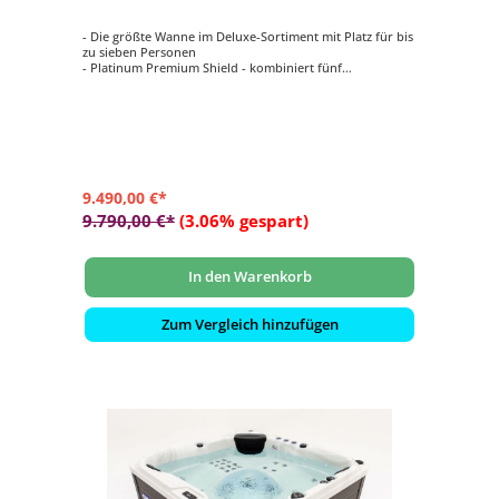
- Die größte Wanne im Deluxe-Sortiment mit Platz für bis
zu sieben Personen
- Platinum Premium Shield - kombiniert fünf
verschiedene Arten von Isolierung
- Musik: Bluetooth-Soundsystem
- LED-Beleuchtung: Wasserlinienbeleuchtung und
Unterwasser-Flutbeleuchtung
- Steuerung: Balboa TP500 Bedienfeld (WIFI-fähig.
Optional auf Anfrage erhältlich)
9.490,00 €*
9.790,00 €*
(3.06% gespart)
In den Warenkorb
Zum Vergleich hinzufügen