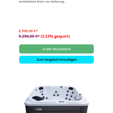
verschiedene Arten von Isolierung
- Musik: Bluetooth-Soundsystem
- LED-Beleuchtung: Wasserlinienbeleuchtung und
Unterwasser-Flutbeleuchtung
- Steuerung: Balboa Steuerung mit Touch Display (WIFI-
fähig. Optional auf Anfrage erhältlich)
8.990,00 €*
9.290,00 €*
(3.23% gespart)
In den Warenkorb
Zum Vergleich hinzufügen