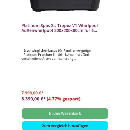
Platinum Spas St. Tropez V1 Whirlpool
Außenwhirlpool 200x200x80cm für 6
Personen
- Erschwinglicher Luxus für Familienvergnügen
- Platinum Premium Shield - kombiniert fünf
verschiedene Arten von Isolierung
- Musik: Bluetooth-Soundsystem
- LED-Beleuchtung: Wasserlinienbeleuchtung und
Unterwasser-Flutbeleuchtung
- Steuerung: Balboa TP500 Bedienfeld (WIFI-fähig.
Optional auf Anfrage erhältlich)
7.990,00 €*
8.390,00 €*
(4.77% gespart)
In den Warenkorb
Zum Vergleich hinzufügen