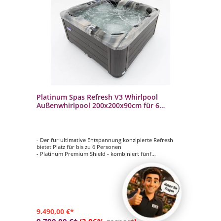
Platinum Spas Refresh V3 Whirlpool
Außenwhirlpool 200x200x90cm für 6
Personen
- Der für ultimative Entspannung konzipierte Refresh
bietet Platz für bis zu 6 Personen
- Platinum Premium Shield - kombiniert fünf
verschiedene Arten von Isolierung
- Musik: Bluetooth-Soundsystem
- LED-Beleuchtung: Wasserlinienbeleuchtung und
Unterwasser-Flutbeleuchtung
- Steuerung: Balboa Steuerung mit Touch Display (WIFI-
fähig. Optional auf Anfrage erhältlich)
9.490,00 €*