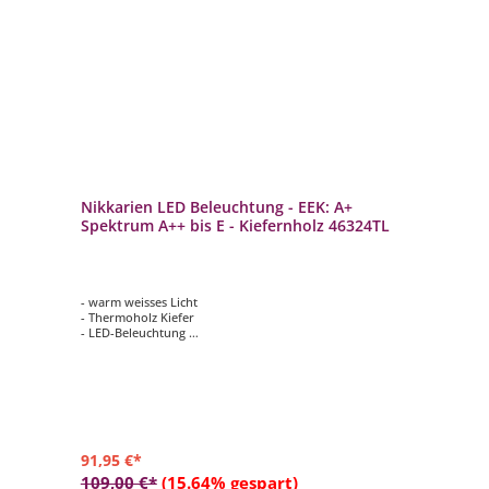
Nikkarien LED Beleuchtung - EEK: A+
Spektrum A++ bis E - Kiefernholz 46324TL
- warm weisses Licht
- Thermoholz Kiefer
- LED-Beleuchtung
- zeitloses, modernes Design
- Wandmontage
91,95 €*
109,00 €*
(15.64% gespart)