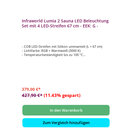
Infraworld Lumia 2 Sauna LED Beleuchtung
Set mit 4 LED-Streifen 67 cm - EEK: G -
- COB LED-Streifen mit Silikon ummantelt (L = 67 cm)
- Lichtfarbe: RGB + Warmweiß (3000 K)
- Temperaturbeständigkeit bis zu 100 °C
- Automatischer Farbablauf oder einzeln anwählbar,
dimmbar
- Bestehend aus 4 LED-Streifen, Netzgerät, Controller mit
Fernbedienung und Anschlusskabel
379,00 €*
427,90 €*
(11.43% gespart)
In den Warenkorb
Zum Vergleich hinzufügen