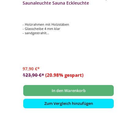
Saunaleuchte Sauna Eckleuchte
- Holzrahmen mit Holzstäben
- Glasscheibe 4 mm klar
- sandgestrahlt
- ca. 4 kg Salzsteine
- Größe ca. 35 x 32 x 23 cm
97,90 €*
123,90 €*
(20.98% gespart)
In den Warenkorb
Zum Vergleich hinzufügen