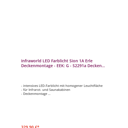
Infraworld LED Farblicht Sion 1A Erle
Deckenmontage - EEK: G - S2291a Decken
LED Saunaleuchte
- intensives LED-Farblicht mit homogener Leuchtfläche
- für Infrarot- und Saunakabinen
- Deckenmontage
- autom. Farbablauf oder einzeln anwählbar
- bis 4 m² Raumfläche
329,90 €*