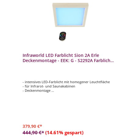
Infraworld LED Farblicht Sion 2A Erle
Deckenmontage - EEK: G - S2292A Farblicht
Saunaleuchte
- intensives LED-Farblicht mit homogener Leuchtfläche
- für Infrarot- und Saunakabinen
- Deckenmontage
- autom. Farbablauf oder einzeln anwählbar
- bis 8 m² Raumfläche
379,90 €*
444,90 €*
(14.61% gespart)