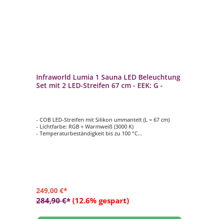
Infraworld Lumia 1 Sauna LED Beleuchtung
Set mit 2 LED-Streifen 67 cm - EEK: G -
- COB LED-Streifen mit Silikon ummantelt (L = 67 cm)
- Lichtfarbe: RGB + Warmweiß (3000 K)
- Temperaturbeständigkeit bis zu 100 °C
- Automatischer Farbablauf oder einzeln anwählbar,
dimmbar
- Bestehend aus 2 LED-Streifen, Netzgerät, Controller mit
Fernbedienung und Anschlusskabel
249,00 €*
284,90 €*
(12.6% gespart)