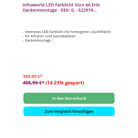
Infraworld LED Farblicht Sion 4A Erle
Deckenmontage - EEK: G - S2297A
Saunaleuchte
- intensives LED-Farblicht mit homogener Leuchtfläche
- für Infrarot- und Saunakabinen
- Deckenmontage
- autom. Farbablauf oder einzeln anwählbar
- bis 6 m² Raumfläche
349,00 €*
406,90 €*
(14.23% gespart)
In den Warenkorb
Zum Vergleich hinzufügen