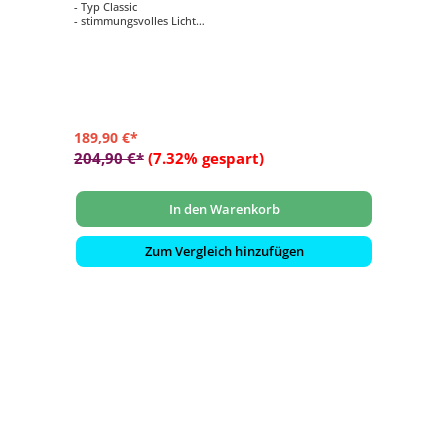
- Typ Classic
- stimmungsvolles Licht
- EEK: E Spektrum A++ bis E - Eckleuchte Sauna
189,90 €*
204,90 €*
(7.32% gespart)
In den Warenkorb
Zum Vergleich hinzufügen