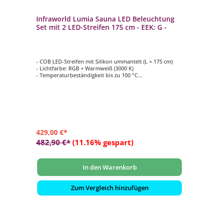
Infraworld Lumia Sauna LED Beleuchtung
Set mit 2 LED-Streifen 175 cm - EEK: G -
- COB LED-Streifen mit Silikon ummantelt (L = 175 cm)
- Lichtfarbe: RGB + Warmweiß (3000 K)
- Temperaturbeständigkeit bis zu 100 °C
- Automatischer Farbablauf oder einzeln anwählbar,
dimmbar
- Bestehend aus 2 LED-Streifen, Netzgerät, Controller mit
Fernbedienung und Anschlusskabel
429,00 €*
482,90 €*
(11.16% gespart)
In den Warenkorb
Zum Vergleich hinzufügen