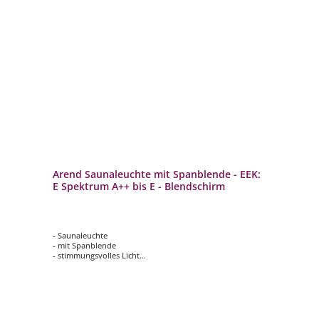
Arend Saunaleuchte mit Spanblende - EEK:
E Spektrum A++ bis E - Blendschirm
- Saunaleuchte
- mit Spanblende
- stimmungsvolles Licht
- EEK: E Spektrum A++ bis E - Blendschirm