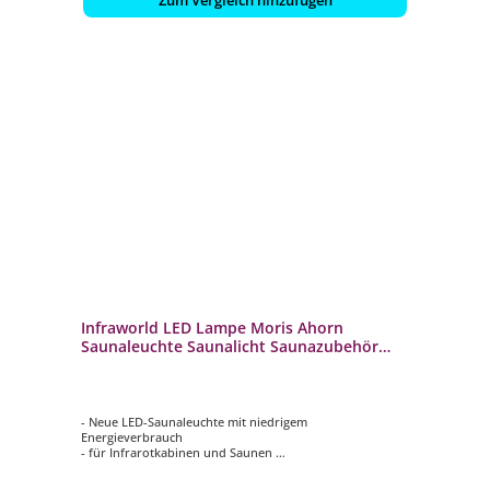
Infraworld LED Lampe Moris Ahorn
Saunaleuchte Saunalicht Saunazubehör
S2313
- Neue LED-Saunaleuchte mit niedrigem
Energieverbrauch
- für Infrarotkabinen und Saunen
- Holzart: Ahorn
- Bis 120 °C