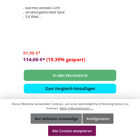
- warmes weisses Licht
- strukturgebürstete Epse
- 3,6 Watt
- Wand- und Eckmontage
91,90 €*
114,00 €*
(19.39% gespart)
In den Warenkorb
Zum Vergleich hinzufügen
Diese Website verwendet Cookies, um eine bestmögliche Erfahrung bieten zu
können.
Mehr Informationen ...
Ausverkauft
Nur technisch notwendige
Konfigurieren
Werkzeugleiste anzeigen
Alle Cookies akzeptieren