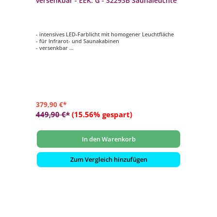
versenkbar - EEK: G - S2293B Saunaleuchte
- intensives LED-Farblicht mit homogener Leuchtfläche
- für Infrarot- und Saunakabinen
- versenkbar
- autom. Farbablauf oder einzeln anwählbar
- bis 9 m² Raumfläche
379,90 €*
449,90 €*
(15.56% gespart)
In den Warenkorb
Zum Vergleich hinzufügen