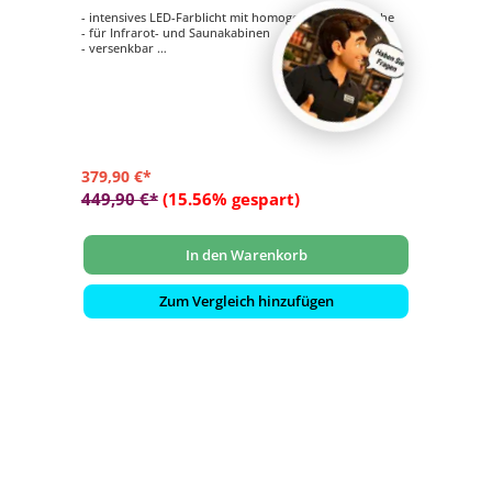
- intensives LED-Farblicht mit homogener Leuchtfläche
- für Infrarot- und Saunakabinen
- versenkbar
- autom. Farbablauf oder einzeln anwählbar
- bis 8 m² Raumfläche
379,90 €*
449,90 €*
(15.56% gespart)
In den Warenkorb
Zum Vergleich hinzufügen