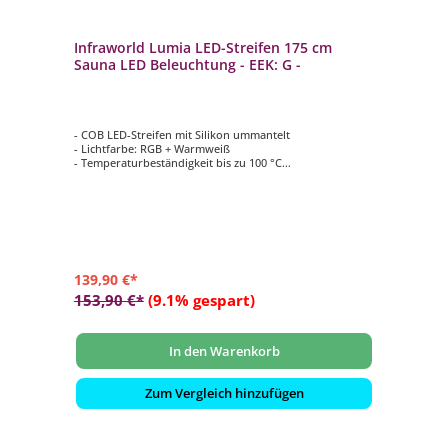
Infraworld Lumia LED-Streifen 175 cm
Sauna LED Beleuchtung - EEK: G -
- COB LED-Streifen mit Silikon ummantelt
- Lichtfarbe: RGB + Warmweiß
- Temperaturbeständigkeit bis zu 100 °C
- Automatischer Farbablauf oder einzeln anwählbar,
dimmbar
- Einzelelement zur Erweiterung für LED-
Beleuchtungssystem Lumia
139,90 €*
153,90 €*
(9.1% gespart)
In den Warenkorb
Zum Vergleich hinzufügen