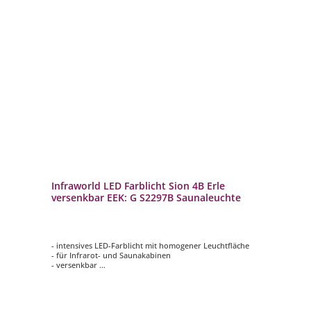
Infraworld LED Farblicht Sion 4B Erle
versenkbar EEK: G S2297B Saunaleuchte
- intensives LED-Farblicht mit homogener Leuchtfläche
- für Infrarot- und Saunakabinen
- versenkbar
- autom. Farbablauf oder einzeln anwählbar
- bis 6 m² Raumfläche