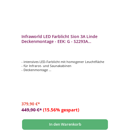
Infraworld LED Farblicht Sion 3A Linde
Deckenmontage - EEK: G - S2293A
Saunaleuchte dimmbar
- intensives LED-Farblicht mit homogener Leuchtfläche
- für Infrarot- und Saunakabinen
- Deckenmontage
- autom. Farbablauf oder einzeln anwählbar
- bis 9 m² Raumfläche
379,90 €*
449,90 €*
(15.56% gespart)
In den Warenkorb