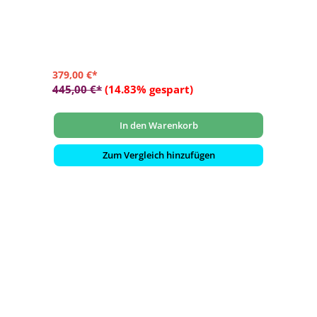
anwählbar
- Funk-Fernbedienung mit Touch Funktion
- Deckenmontage
379,00 €*
445,00 €*
(14.83% gespart)
In den Warenkorb
Zum Vergleich hinzufügen