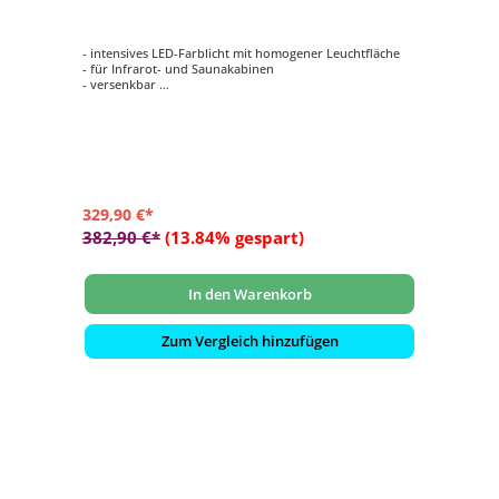
- intensives LED-Farblicht mit homogener Leuchtfläche
- für Infrarot- und Saunakabinen
- versenkbar
- autom. Farbablauf oder einzeln anwählbar
- bis 4 m² Raumfläche
329,90 €*
382,90 €*
(13.84% gespart)
In den Warenkorb
Zum Vergleich hinzufügen