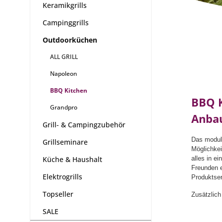
Keramikgrills
Campinggrills
Outdoorküchen
ALL GRILL
Napoleon
BBQ Kitchen
BBQ K
Grandpro
Anba
Grill- & Campingzubehör
Das modul
Grillseminare
Möglichkei
Küche & Haushalt
alles in e
Freunden e
Elektrogrills
Produktser
Topseller
Zusätzlich
SALE