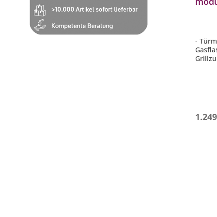
modu
Outd
- Türm
Gasfla
Grillz
- Stell
- Blum
Dämpf
- Höhe
cm (ind
- Maße
1.249