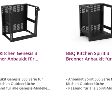
Kitchen Genesis 3
BBQ Kitchen Spirit 3
ner Anbaukit für
Brenner Anbaukit für
lare Außenküche
modulare Außenküc
102509
BBQ1101900
ukit Genesis 300 Serie für
- Anbaukit Spirit 300 Serie
itchen Outdoorküche
Kitchen Outdoorküche
end für alle Genesis-Modelle
- Passend für alle Spirit-M
Brennern, die nach 2022
3 Brennern, die nach 2019
tellt wurden
hergestellt wurden
optimale Erweiterung für Ihre
- Die optimale Erweiterung 
orküche
Outdoorküche
füße stufenlos einstellbar
- Stellfüße stufenlos einste