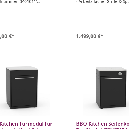
elnummer: 3401011)
- Arbeitsfläche, Griffe & Sp
ungsvermögen: 118 Liter
gebürstetem Edelstahl
nlegeböden
- Stellfüße stufenlos einste
eratureinstellung von 0 - 10
- Höhe der Arbeitsplatte: 9
cm (individuell einstellbar)
h verglast
- Maße (B x T): 64 x 61,1 c
In den Warenkorb
In den Warenkor
,00 €*
1.499,00 €*
Kitchen Türmodul für
BBQ Kitchen Seitenk