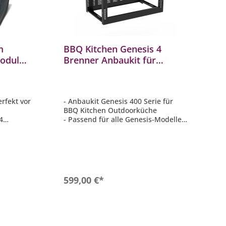
m
BBQ Kitchen Genesis 4
odule,
Brenner Anbaukit für
ll
modulare Außenküche
BBQ1002510
erfekt vor
- Anbaukit Genesis 400 Serie für
n
BBQ Kitchen Outdoorküche
4
- Passend für alle Genesis-Modelle
Grill
mit 4 Brennern, die nach 2022
hergestellt wurden
- Die optimale Erweiterung für Ihre
Outdoorküche
- Stellfüße stufenlos einstellbar
- Material: vollverzinkt +
b
In den Warenkorb
599,00 €*
pulverbeschichtet