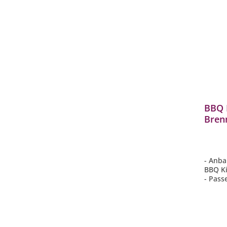
BBQ 
Bren
modu
BBQ1
- Anba
BBQ K
- Pass
mit 3 
herges
- Die 
Outdo
- Stell