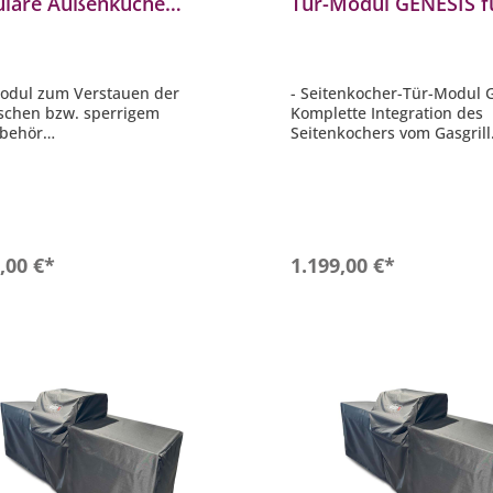
lare Außenküche
Tür-Modul GENESIS f
oorküche BBQ1100010
modulare Außenküc
BBQ1100031
odul zum Verstauen der
- Seitenkocher-Tür-Modul 
schen bzw. sperrigem
Komplette Integration des
ubehör
Seitenkochers vom Gasgrill
füße stufenlos einstellbar
- Stellfüße stufenlos einste
 Beschläge mit Soft Close
- Blum Beschläge mit Soft 
ung
Dämpfung
 der Arbeitsplatte: 92 bis 95
- Höhe der Arbeitsplatte: 9
ividuell einstellbar)
cm (individuell einstellbar)
: (B x T): 64 x 61,1 cm
- Maße: (B x T): 64 x 61,1 c
In den Warenkorb
In den Warenkor
,00 €*
1.199,00 €*