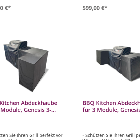
ial: vollverzinkt +
- Material: vollverzinkt +
In den Warenkorb
In den Warenkor
0 €*
599,00 €*
beschichtet
pulverbeschichtet
Kitchen Abdeckhaube
BBQ Kitchen Abdeck
 Module, Genesis 3-
für 3 Module, Genesis
er Grill links platziert
Brenner Grill rechts
Eck-Modul
platziert mit Eck-Mod
tzen Sie Ihren Grill perfekt vor
- Schützen Sie Ihren Grill p