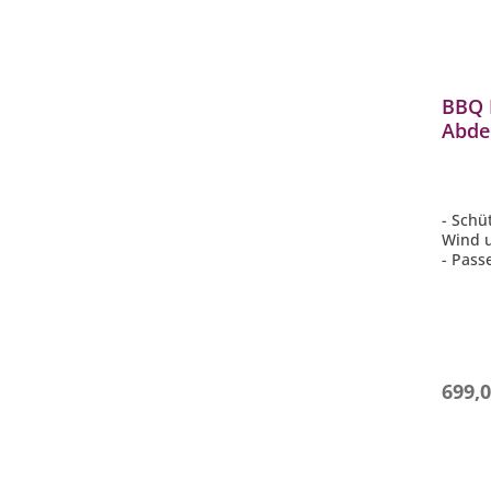
BBQ 
Abde
Genes
zentr
- Schü
Wind u
- Pass
Module
zentral
- UV-b
- Reg
- Atmu
699,0