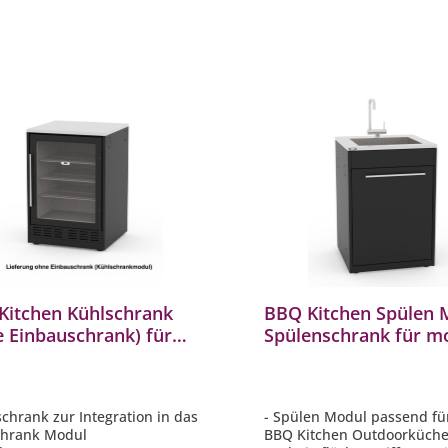
Kitchen Kühlschrank
BBQ Kitchen Spülen 
e Einbauschrank) für
Spülenschrank für m
lare Außenküche
Außenküche Outdoo
009
3401010
schrank zur Integration in das
- Spülen Modul passend f
chrank Modul
BBQ Kitchen Outdoorküch