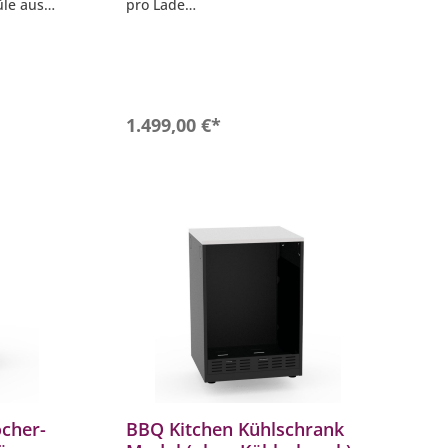
üle aus
pro Lade
- Stellfüße stufenlos einstellbar
llbar
- Blum Beschläge mit Soft Close
2 bis 95
Dämpfung
- Höhe der Arbeitsplatte: 92 bis 95
m
cm (individuell einstellbar)
- Maße: (B x T): 64 x 61,1 cm
b
In den Warenkorb
1.499,00 €*
ocher-
BBQ Kitchen Kühlschrank