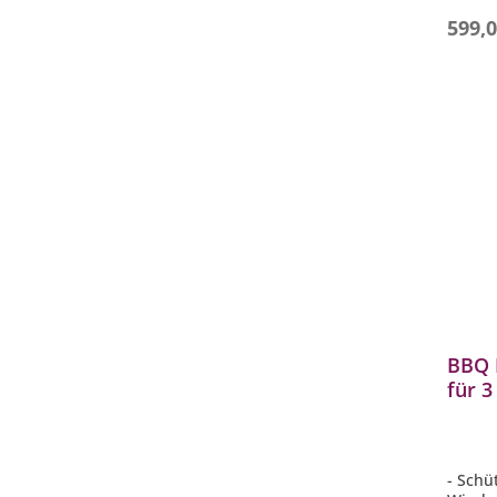
- Mater
599,0
pulver
BBQ 
für 3
Brenn
mit 
- Schü