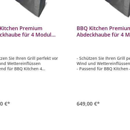
Kitchen Premium
BBQ Kitchen Premiu
ckhaube für 4 Module,
Abdeckhaube für 4 M
is 4-Brenner Grill
Genesis 3-Brenner Gri
al platziert
zentral platziert
tzen Sie Ihren Grill perfekt vor
- Schützen Sie Ihren Grill p
nd Wettereinflüssen
Wind und Wettereinflüsse
end für BBQ Kitchen 4
- Passend für BBQ Kitchen 
, Genesis 4-Brenner Grill
Module, Genesis 3-Brenner 
 platziert
zentral platziert
eständig
- UV-beständig
enabweisend
- Regenabweisend
ngsaktiv
- Atmungsaktiv
In den Warenkorb
In den Warenkor
0 €*
649,00 €*