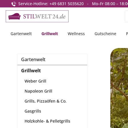
Service-Hotline: +49 6831 5035620 - Mo–Fr 08:00 – 18:0
springen
Zur Hauptnavigation springen
Gartenwelt
Grillwelt
Wellness
Gutscheine
Gartenwelt
Grillwelt
Weber Grill
Napoleon Grill
Grills, Pizzaöfen & Co.
Gasgrills
Holzkohle- & Pelletgrills