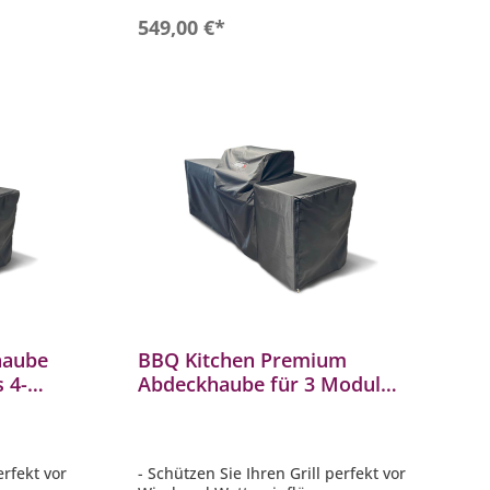
b
In den Warenkorb
549,00 €*
haube
BBQ Kitchen Premium
 4-
Abdeckhaube für 3 Module,
Genesis 4-Brenner Grill
ul
rechts platziert
erfekt vor
- Schützen Sie Ihren Grill perfekt vor