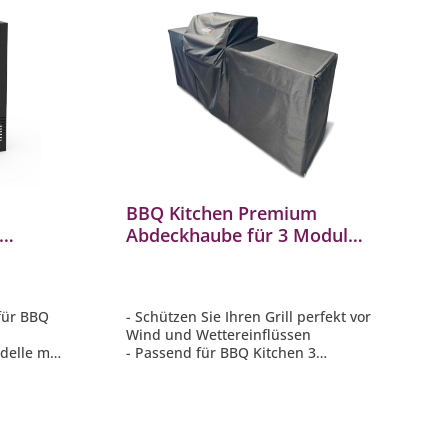
BBQ Kitchen Premium
Abdeckhaube für 3 Module,
he
Genesis 4-Brenner Grill links
platziert
 für BBQ
- Schützen Sie Ihren Grill perfekt vor
Wind und Wettereinflüssen
odelle mit
- Passend für BBQ Kitchen 3
Module, Genesis 4-Brenner Grill
links platziert
für Ihre
- UV-beständig
- Regenabweisend
llbar
- Atmungsaktiv