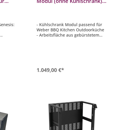
ür
Modul (ohne Kühlschrank)
he
für modulare Außenküche
3401011
Genesis:
- Kühlschrank Modul passend für
Weber BBQ Kitchen Outdoorküche
- Arbeitsfläche aus gebürstetem
llbar
Edelstahl
Close
- Stellfüße stufenlos einstellbar
- Höhe der Arbeitsplatte: 92 bis 95
2 bis 95
cm (individuell einstellbar)
- Maße (B x T): 64 x 61,1 cm
m
b
In den Warenkorb
1.049,00 €*