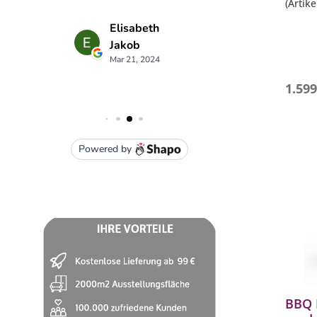
(Artik
- Fass
- 3 Ei
- Temp
°C
- 3-fac
1.599
BBQ 