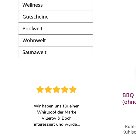
Wellness
Gutscheine
Poolwelt
Wohnwelt
Saunawelt
BBQ 
(ohn
modu
3401
- Kühl
Kühls