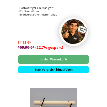
- Hochwertiger Edelstahlgriff
- Für Saunatüren
- In quadratischer Ausführung
- Edelstahl außen, Buche innen
- Größe: L = 300 mm, s = 25 mm
84,95 €*
109,90 €*
(22.7% gespart)
In den Warenkorb
Zum Vergleich hinzufügen