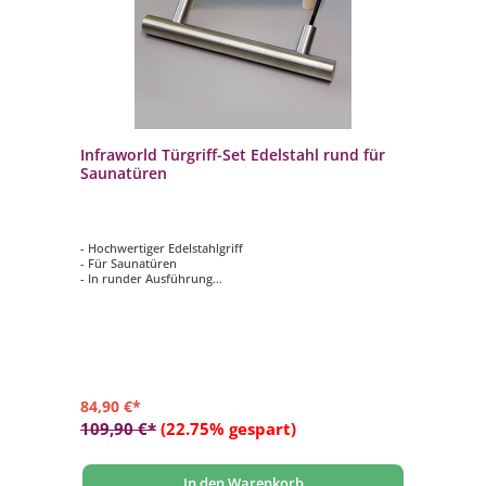
Infraworld Türgriff-Set Edelstahl rund für
Saunatüren
- Hochwertiger Edelstahlgriff
- Für Saunatüren
- In runder Ausführung
- Außen Edelstahl, Innen Buche
- Größe: L = 300 mm, Ø: 30 mm
84,90 €*
109,90 €*
(22.75% gespart)
In den Warenkorb