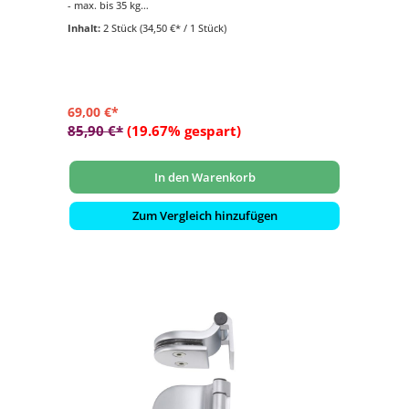
- max. bis 35 kg
- Schwarz matt
Inhalt:
2 Stück
(34,50 €* / 1 Stück)
- Lieferumfang: 2 Stück
69,00 €*
85,90 €*
(19.67% gespart)
In den Warenkorb
Zum Vergleich hinzufügen