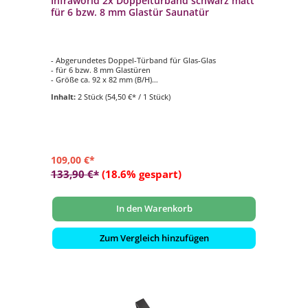
Infraworld 2x Doppeltürband schwarz matt
für 6 bzw. 8 mm Glastür Saunatür
- Abgerundetes Doppel-Türband für Glas-Glas
- für 6 bzw. 8 mm Glastüren
- Größe ca. 92 x 82 mm (B/H)
- max. bis 28 kg
Inhalt:
2 Stück
(54,50 €* / 1 Stück)
- Öffnungswinkel 180 Grad
109,00 €*
133,90 €*
(18.6% gespart)
In den Warenkorb
Zum Vergleich hinzufügen