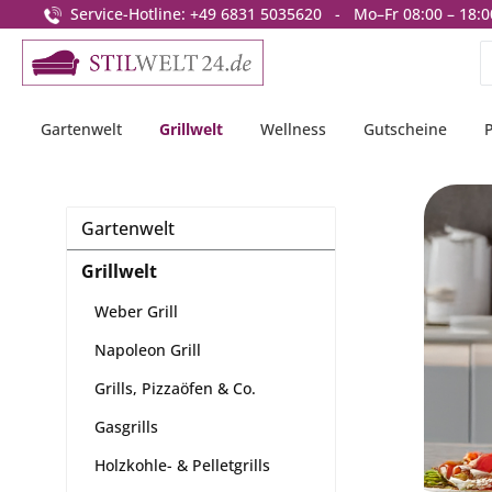
Service-Hotline: +49 6831 5035620 - Mo–Fr 08:00 – 18:0
springen
Zur Hauptnavigation springen
Gartenwelt
Grillwelt
Wellness
Gutscheine
Gartenwelt
Grillwelt
Weber Grill
Napoleon Grill
Grills, Pizzaöfen & Co.
Gasgrills
Holzkohle- & Pelletgrills