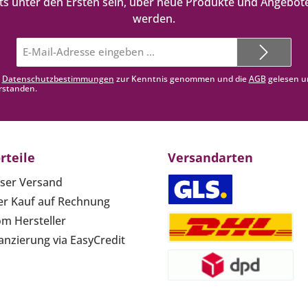
ts unter den Ersten sein, über neue Produkte und Angebote
werden.
E-
Mail-
Adresse*
e
Datenschutzbestimmungen
zur Kenntnis genommen und die
AGB
gelesen u
rstanden.
rteile
Versandarten
ser Versand
r Kauf auf Rechnung
om Hersteller
anzierung via EasyCredit