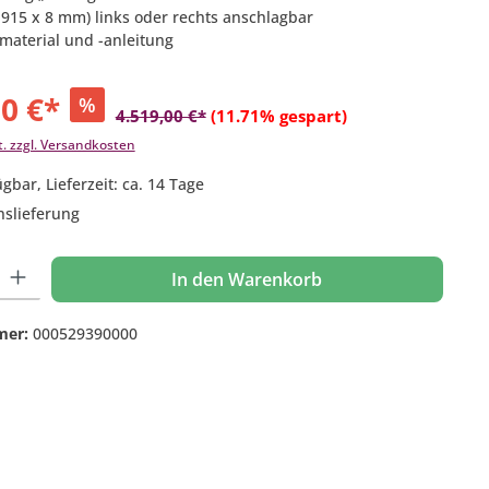
 1915 x 8 mm) links oder rechts anschlagbar
material und -anleitung
00 €*
%
4.519,00 €*
(11.71% gespart)
t. zzgl. Versandkosten
gbar, Lieferzeit: ca. 14 Tage
nslieferung
 Gib den gewünschten Wert ein oder benutze die Schaltflächen um die Anzahl
In den Warenkorb
mer:
000529390000