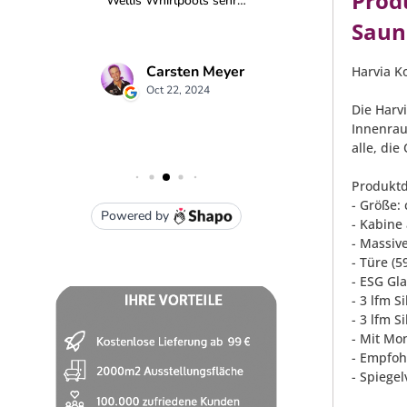
Prod
Saun
Harvia K
Die Harv
Innenrau
alle, di
Produktd
- Größe: 
- Kabine
- Massiv
- Türe (
- ESG Gl
- 3 lfm 
- 3 lfm S
- Mit Mo
- Empfoh
- Spiege