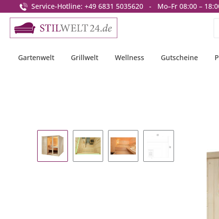
Service-Hotline: +49 6831 5035620 - Mo–Fr 08:00 – 18:0
springen
Zur Hauptnavigation springen
Gartenwelt
Grillwelt
Wellness
Gutscheine
P
Bildergalerie überspringen