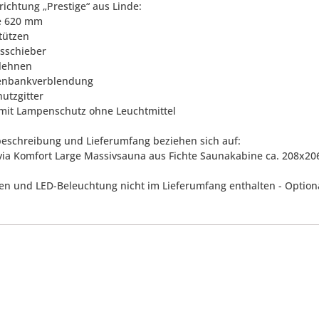
richtung „Prestige“ aus Linde:
e 620 mm
stützen
gsschieber
lehnen
henbankverblendung
utzgitter
mit Lampenschutz ohne Leuchtmittel
eschreibung und Lieferumfang beziehen sich auf:
rvia Komfort Large Massivsauna aus Fichte Saunakabine ca. 208x2
en und LED-Beleuchtung nicht im Lieferumfang enthalten - Optional