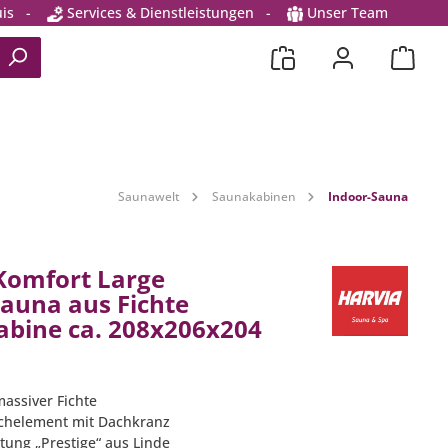
is
-
Services & Dienstleistungen
-
Unser Team
Saunawelt
Saunakabinen
Indoor-Sauna
Komfort Large
auna aus Fichte
bine ca. 208x206x204
massiver Fichte
achelement mit Dachkranz
tung „Prestige“ aus Linde