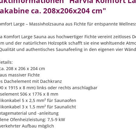
uktinformationen "Harvia Komfort La
akabine ca. 208x206x204 cm"
omfort Large – Massivholzsauna aus Fichte für entspannte Welln
ia Komfort Large Sauna aus hochwertiger Fichte vereint zeitloses 
m und der natürlichen Holzoptik schafft sie eine wohltuende Atm
e Qualität und authentisches Saunafeeling in den eigenen vier Wä
etails:
ca. 208 x 206 x 204 cm
 aus massiver Fichte
es Dachelement mit Dachkranz
590 x 1915 x 8 mm) links oder rechts anschlagbar
aselement 506 x 1776 x 8 mm
Silikonkabel 5 x 2,5 mm² für Saunaofen
ilikonkabel 3 x 1,5 mm² für Saunalicht
ntagematerial und -anleitung
lene Ofenheizleistung: 7,5-9 kW
lverkehrter Aufbau möglich