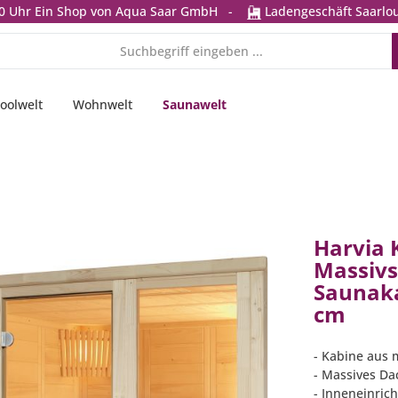
0 Uhr
Ein Shop von Aqua Saar GmbH
-
Ladengeschäft Saarlou
oolwelt
Wohnwelt
Saunawelt
Harvia 
Massivs
Saunaka
cm
- Kabine aus 
- Massives D
- Inneneinrich