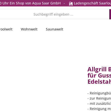
0 Uhr
Ein Shop von Aqua Saar GmbH
-
Ladengeschäft Saarlou
Poolwelt
Wohnwelt
Saunawelt
Allgril
für Gus
Edelsta
- Reinigungbü
- zur Reinigu
- mit zusätzl
- Reinigung m