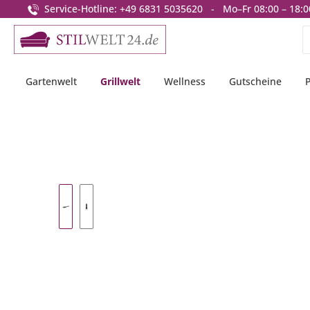
Service-Hotline: +49 6831 5035620 - Mo–Fr 08:00 – 18:0
springen
Zur Hauptnavigation springen
Gartenwelt
Grillwelt
Wellness
Gutscheine
Bildergalerie überspringen