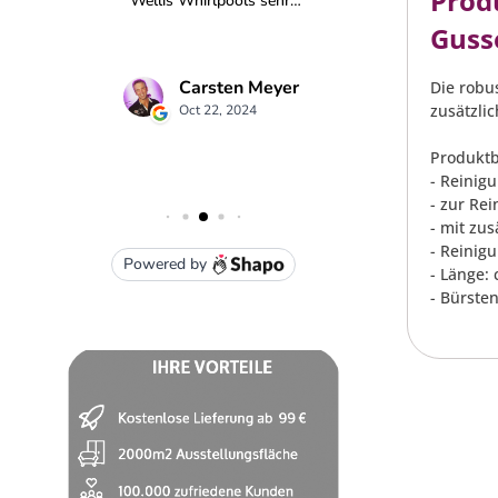
Prod
Guss
Die robu
zusätzli
Produktb
- Reinig
- zur Re
- mit zu
- Reinig
- Länge: 
- Bürste