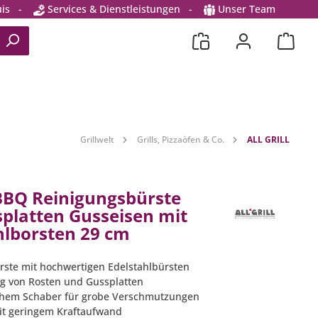
is
-
Services & Dienstleistungen
-
Unser Team
Grillwelt
Grills, Pizzaöfen & Co.
ALL GRILL
l BBQ Reinigungsbürste
splatten Gusseisen mit
hlborsten 29 cm
rste mit hochwertigen Edelstahlbürsten
ng von Rosten und Gussplatten
ichem Schaber für grobe Verschmutzungen
it geringem Kraftaufwand