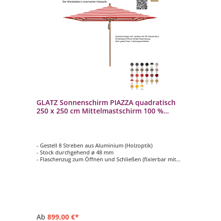
GLATZ Sonnenschirm PIAZZA quadratisch
250 x 250 cm Mittelmastschirm 100 %
Polyacryl 27 Farbvarianten
- Gestell 8 Streben aus Aluminium (Holzoptik)
- Stock durchgehend ø 48 mm
- Flaschenzug zum Öffnen und Schließen (fixierbar mit
einem Metallstift)
- Form quadratisch mit 250 x 250
- Bezug in Stoffqualität 5, verschieden Farben
Ab
899,00 €*