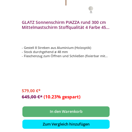
GLATZ Sonnenschirm PIAZZA rund 300 cm
Mittelmastschirm Stoffqualität 4 Farbe 453
Vanilla
- Gestell 8 Streben aus Aluminium (Holzoptik)
- Stock durchgehend ø 48 mm
- Flaschenzug zum Öffnen und Schließen (fixierbar mit
einem Metallstift)
- Form rund ø 300 cm
- Bezug in Stoffqualität 4, Farbe 453 Vanilla
579,00 €*
645,00 €*
(10.23% gespart)
In den Warenkorb
Zum Vergleich hinzufügen