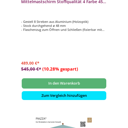
Mittelmastschirm Stoffqualität 4 Farbe 453
Vanilla
- Gestell 8 Streben aus Aluminium (Holzoptik)
- Stock durchgehend ø 48 mm
- Flaschenzug zum Öffnen und Schließen (fixierbar mit
einem Metallstift)
- Form rund ø 250 cm
- Bezug in Stoffqualität 4, Farbe 453 Vanilla
489,00 €*
545,00 €*
(10.28% gespart)
In den Warenkorb
Zum Vergleich hinzufügen