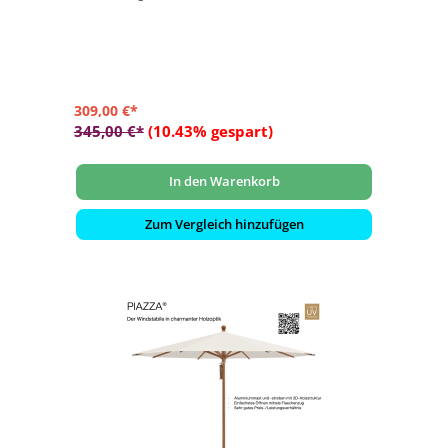
einem Metallstift)
- Form rund ø 300 cm
- Bezug in Stoffqualität 2, Farbe 158 Off White
309,00 €*
345,00 €*
(10.43% gespart)
In den Warenkorb
Zum Vergleich hinzufügen