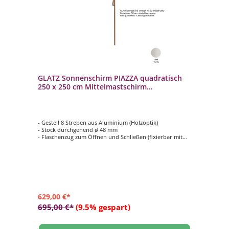
GLATZ Sonnenschirm PIAZZA quadratisch
250 x 250 cm Mittelmastschirm
Stoffqualität 4 Farbe 453 Vanilla
- Gestell 8 Streben aus Aluminium (Holzoptik)
- Stock durchgehend ø 48 mm
- Flaschenzug zum Öffnen und Schließen (fixierbar mit
einem Metallstift)
- Form quadratisch mit 250 x 250 cm
- Bezug in Stoffqualität 4, Farbe 453 Vanilla
629,00 €*
695,00 €*
(9.5% gespart)