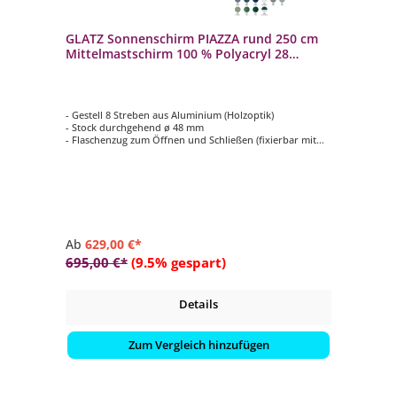
GLATZ Sonnenschirm PIAZZA rund 250 cm
Mittelmastschirm 100 % Polyacryl 28
Farbvarianten
- Gestell 8 Streben aus Aluminium (Holzoptik)
- Stock durchgehend ø 48 mm
- Flaschenzug zum Öffnen und Schließen (fixierbar mit
einem Metallstift)
- Form rund ø 250 cm
- Bezug in Stoffqualität 5, verschieden Farben
Ab
629,00 €*
695,00 €*
(9.5% gespart)
Details
Zum Vergleich hinzufügen