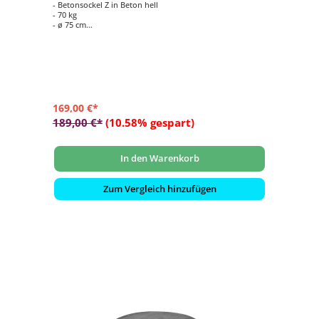
- Betonsockel Z in Beton hell
- 70 kg
- ø 75 cm
- Höhe 9 cm
- Standrohr Z zwingend erforderlich (nicht enthalten)
169,00 €*
189,00 €*
(10.58% gespart)
In den Warenkorb
Zum Vergleich hinzufügen