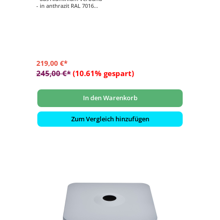
- in anthrazit RAL 7016
- Maße ca. 78,8 x 78,8 x 0,6 cm
- passend zum Rollensockel M4 90/120 kg (Lieferung ohne
den Sockel selbst)
219,00 €*
245,00 €*
(10.61% gespart)
In den Warenkorb
Zum Vergleich hinzufügen