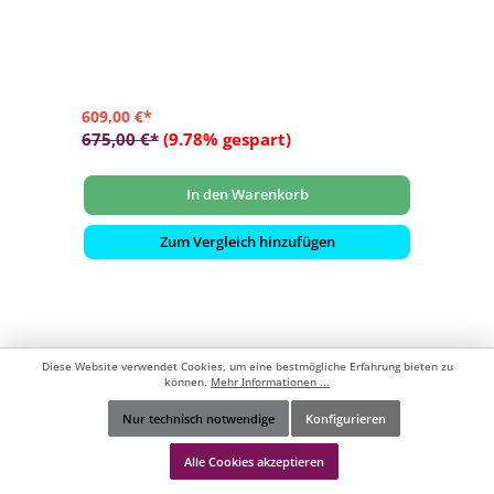
- 120 kg
- Standrohr M4 wird zwingend benötigt (nicht enthalten)
609,00 €*
675,00 €*
(9.78% gespart)
In den Warenkorb
Zum Vergleich hinzufügen
Diese Website verwendet Cookies, um eine bestmögliche Erfahrung bieten zu
können.
Mehr Informationen ...
Nur technisch notwendige
Konfigurieren
Werkzeugleiste anzeigen
Alle Cookies akzeptieren