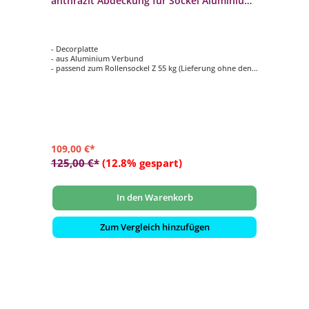
anthrazit Abdeckung für Sockel Aluminium
Verbund
- Decorplatte
- aus Aluminium Verbund
- passend zum Rollensockel Z 55 kg (Lieferung ohne den
Sockel selbst)
- in anthrazit RAL 7016
109,00 €*
125,00 €*
(12.8% gespart)
In den Warenkorb
Zum Vergleich hinzufügen