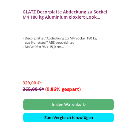
GLATZ Decorplatte Abdeckung zu Sockel
M4 180 kg Aluminium eloxiert Look
Kunststoff ABS beschichtet
- Decorplatte / Abdeckung zu M4 Sockel 180 kg
- aus Kunststoff ABS beschichtet
- Maße 96 x 96 x 15,0 cm
- passend zum Sockelrahmen M4 180 kg (Lieferung ohne
den Sockel selbst)
- Aluminium eloxiert Look
329,00 €*
365,00 €*
(9.86% gespart)
In den Warenkorb
Zum Vergleich hinzufügen