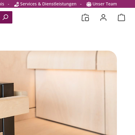
is
-
Services & Dienstleistungen
-
Unser Team