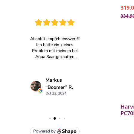
319,0
334,9
Harvi
PC70
Sauna
schw