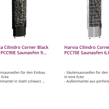
a Cilindro Corner Black
Harvia Cilindro Corne
l PCC90E Saunaofen 9
PCC70E Saunaofen 6,
innischer Saunaofen
finnischer Saunaofen
ensaunaofen für den Einbau
- Säulensaunaofen für den
e Ecke
in eine Ecke
nmantel in Stahl schwarz
- Außenmantel aus perfori
 sichtbare Steine für eine
Stahl
e, angenehme Saunawärme
- Viele sichtbare Steine für
t sehr wenig Platz in
sanfte, angenehme Sauna
uch
- Nimmt sehr wenig Platz i
rate Steuerung erforderlich
Anspruch
- Separate Steuerung erfor