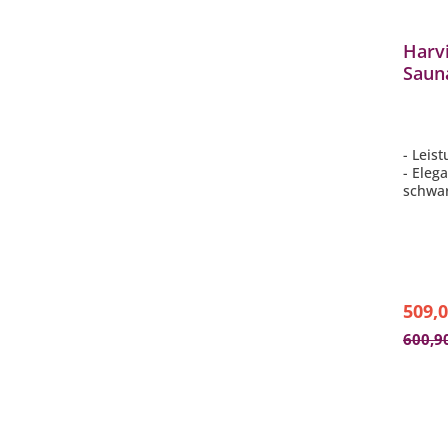
Harvi
Saun
integ
schw
- Leis
- Eleg
schwa
- Empf
Größe 
- Stei
- inte
509,0
600,9