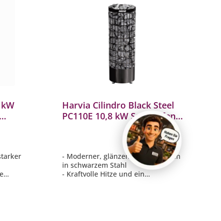
9 kW
Harvia Cilindro Black Steel
PC110E 10,8 kW Saunaofen
finnischer Saunaofen
schwarz
starker
- Moderner, glänzender Säulenofen
in schwarzem Stahl
ge
- Kraftvolle Hitze und ein
angenehmes Saunaerlebnis
tage
- Empfohlen für Saunen mit einer
erlich
Größe von 9 - 18 m³
ivate
- Große Steinkammer: max. 120 kg
- Separate Steuerung erforderlich