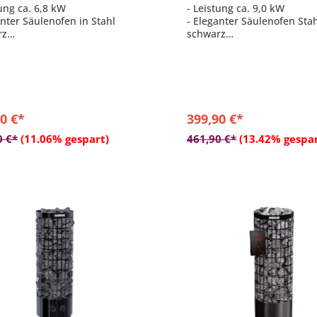
tung ca. 6,8 kW
- Leistung ca. 9,0 kW
anter Säulenofen in Stahl
- Eleganter Säulenofen Sta
rz
schwarz
ohlen für Saunen mit einer
- Empfohlen für Saunen mit
von 6 - 10 m³
Größe von 8 - 14 m³
rate Steuerung erforderlich
- separate Steuerung erfor
nkammer max. 90 kg
- Steinkammer max. 90 kg
0 €*
399,90 €*
In den Warenkorb
In den Warenkor
0 €*
(11.06% gespart)
461,90 €*
(13.42% gespar