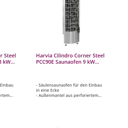
r Steel
Harvia Cilindro Corner Steel
8 kW
PCC90E Saunaofen 9 kW
finnischer Saunaofen
 Einbau
- Säulensaunaofen für den Einbau
in eine Ecke
ertem
- Außenmantel aus perforiertem
Stahl
 eine
- Viele sichtbare Steine für eine
wärme
sanfte, angenehme Saunawärme
n
- Nimmt sehr wenig Platz in
Anspruch
derlich
- Separate Steuerung erforderlich