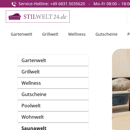
Service-Hotline: +49 6831 5035620 - Mo–Fr 08:00 – 18:0
springen
Zur Hauptnavigation springen
Gartenwelt
Grillwelt
Wellness
Gutscheine
P
Gartenwelt
Grillwelt
Wellness
Gutscheine
Poolwelt
Wohnwelt
Saunawelt