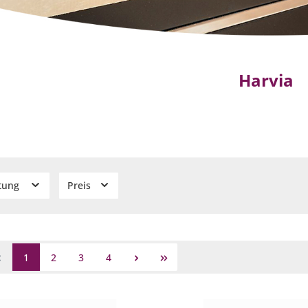
Harvia
stung
Preis
1
2
3
4