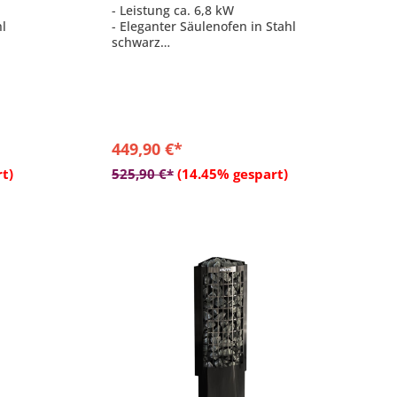
- Leistung ca. 6,8 kW
hl
- Eleganter Säulenofen in Stahl
schwarz
 einer
- Empfohlen für Saunen mit einer
Größe von 6 - 10 m³
derlich
- Steinkammer max. 80 kg
- integrierte Steuerung
449,90 €*
b
In den Warenkorb
t)
525,90 €*
(14.45% gespart)