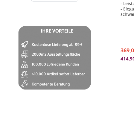
- Leis
- Eleg
schwa
- Empf
Größe 
- sepa
- Stei
369,0
414,9