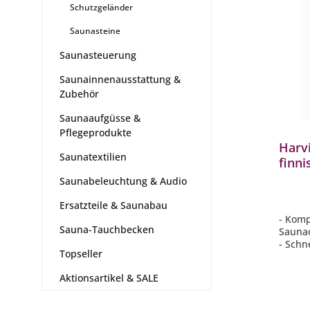
Schutzgeländer
Saunasteine
Saunasteuerung
Saunainnenausstattung &
Zubehör
Saunaaufgüsse &
Pflegeprodukte
Harv
Saunatextilien
finn
Schwa
Saunabeleuchtung & Audio
Saun
Ersatzteile & Saunabau
- Komp
Sauna-Tauchbecken
Sauna
- Schn
Topseller
Erwär
- Pla
Aktionsartikel & SALE
- Exte
- Zuve
Saune