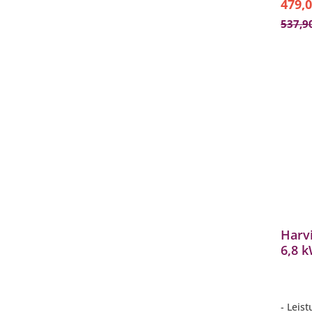
479,0
537,9
Harvi
6,8 
Saun
Saun
- Leis