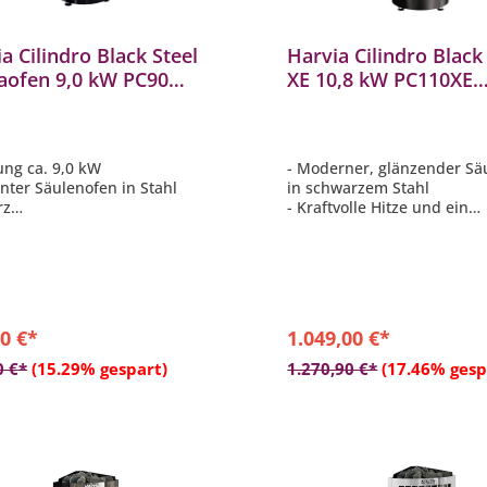
a Cilindro Black Steel
Harvia Cilindro Black
aofen 9,0 kW PC90
XE 10,8 kW PC110XE
rierte Steuerung Stahl
Saunaofen inkl. Xeni
arz
Steuerung
tung ca. 9,0 kW
- Moderner, glänzender Sä
anter Säulenofen in Stahl
in schwarzem Stahl
rz
- Kraftvolle Hitze und ein
ohlen für Saunen mit einer
angenehmes Saunaerlebni
von 8 - 14 m³
- Empfohlen für Saunen mit
nkammer max. 80 kg
Größe von 9 - 18 m³
grierte Steuerung
- Große Steinkammer: max
- Inkl. Saunasteuerung mit
Touchbedienfeld
0 €*
1.049,00 €*
In den Warenkorb
In den Warenkor
0 €*
(15.29% gespart)
1.270,90 €*
(17.46% gesp