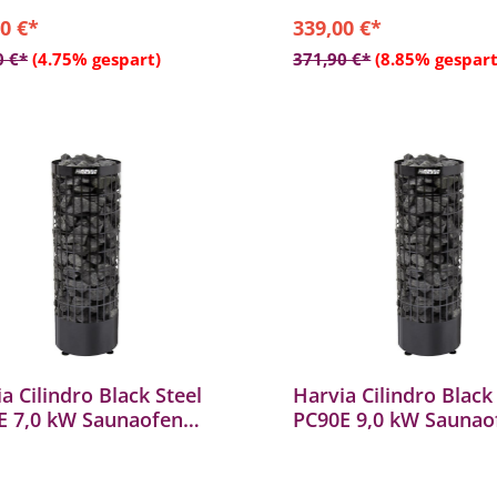
0 €*
339,00 €*
In den Warenkorb
In den Warenkor
0 €*
(4.75% gespart)
371,90 €*
(8.85% gespart
a Cilindro Black Steel
Harvia Cilindro Black
E 7,0 kW Saunaofen
PC90E 9,0 kW Saunao
heizgerät Stahl
Sauna Heizgerät Stah
arz
schwarz