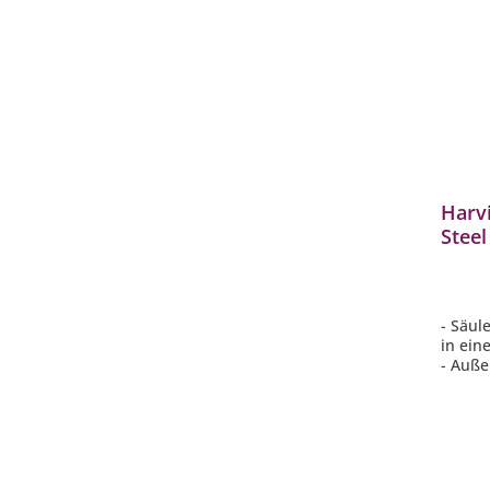
Harvi
Stee
kW f
- Säul
in ein
- Auße
- Viele
sanft
- Nimm
Anspr
- Sepa