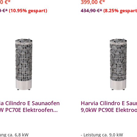
0 €*
399,00 €*
In den Warenkorb
In den Warenkor
0 €*
(10.95% gespart)
434,90 €*
(8.25% gespart
a Cilindro E Saunaofen
Harvia Cilindro E Sa
kW PC70E Elektroofen
9,0kW PC90E Elektro
aheizgerät
Saunaheizgerät
aheizung
Saunaheizung
tung ca. 6,8 kW
- Leistung ca. 9,0 kW