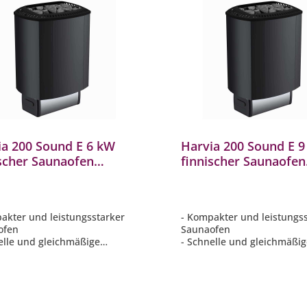
ia 200 Sound E 6 kW
Harvia 200 Sound E 
ischer Saunaofen
finnischer Saunaofen
rz elektrischer
Schwarz elektrischer
aofen
Saunaofen
akter und leistungsstarker
- Kompakter und leistungs
ofen
Saunaofen
elle und gleichmäßige
- Schnelle und gleichmäßi
mung der Sauna
Erwärmung der Sauna
tzsparende Wandmontage
- Platzsparende Wandmon
rne Steuerung erforderlich
- Externe Steuerung erford
rlässigen Wahl für private
- Zuverlässigen Wahl für pr
n
Saunen