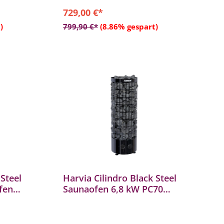
729,00 €*
b
In den Warenkorb
)
799,90 €*
(8.86% gespart)
 Steel
Harvia Cilindro Black Steel
fen
Saunaofen 6,8 kW PC70
l
integrierte Steuerung Stahl
schwarz