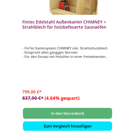
Fintec Edelstahl Außenkamin CHIMNEY +
Strahlblech für holzbefeuerte Saunaöfen
- FinTec Kaminsystem CHIMNEY inkl. Strahlschutzblech
- Entspricht allen gängigen Normen
- Für den Einsatz mit Holzöfen in einer freistehenden
Fasssauna
- Komplettset für die Installation durch die Saunadecke
- Rohr-Durchmesser: 130 mm
799,00 €*
837,90 €*
(4.64% gespart)
In den Warenkorb
Zum Vergleich hinzufügen