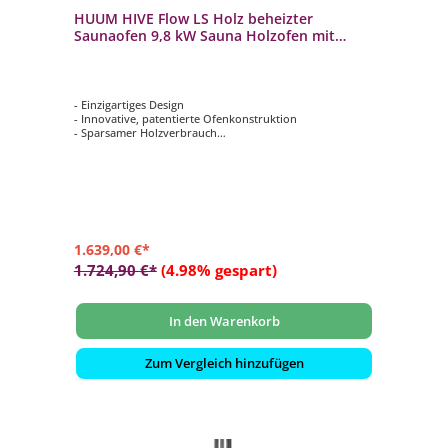
HUUM HIVE Flow LS Holz beheizter
Saunaofen 9,8 kW Sauna Holzofen mit
BimSchV 2
- Einzigartiges Design
- Innovative, patentierte Ofenkonstruktion
- Sparsamer Holzverbrauch
- Geringe Umweltbelastung
- Milder und lang anhaltender Dampf
1.639,00 €*
1.724,90 €*
(4.98% gespart)
In den Warenkorb
Zum Vergleich hinzufügen