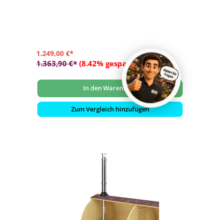
- Für den Einsatz mit Holzöfen in einer freistehenden
Außensauna
- Premium Qualität zu einem fairen Preis
- Rohr-Durchmesser: 130 mm
1.249,00 €*
1.363,90 €*
(8.42% gespart)
In den Warenkorb
Zum Vergleich hinzufügen