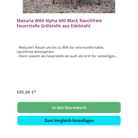
Masuria Wild Alpha 600 Black Rauchfreie
Feuerstelle Grillstelle aus Edelstahl
- Reduziert Rauch um bis zu 95% für eine komfortable,
rauchfreie Atmosphäre
- Dient sowohl als Feuerstelle als auch als Grill für vielseitiges
Outdoor-Kochen und Vergnügen
- 100% Edelstahl: Langlebig, leicht zu reinigen und passt stilvoll
zu jeder Außendekoration
- Verstellbare Beine: Passen Sie die Höhe für bequemes Sitzen
oder Stehgrillen an
- Großes Aschenbecken: Große Kapazität für selteneres Reinigen
und einfacheres Warten
595,00 €*
In den Warenkorb
Zum Vergleich hinzufügen