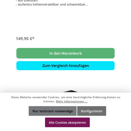
- aus Edelstahl
- stufenlos höhenverstellbar und schwenkbar
- inklusive Stange
149,95 €*
In den Warenkorb
Zum Vergleich hinzufügen
Diese Website verwendet Cookies, um eine bestmögliche Erfahrung bieten zu
können.
Mehr Informationen ...
Nur technisch notwendige
Konfigurieren
Werkzeugleiste anzeigen
Alle Cookies akzeptieren