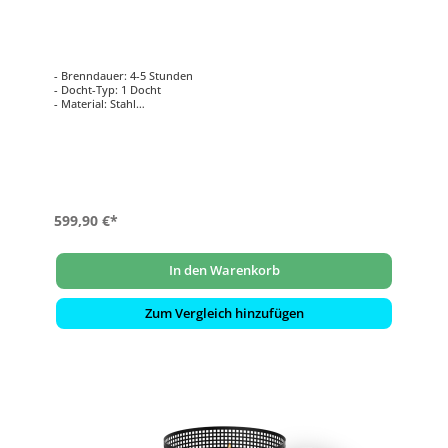
- Brenndauer: 4-5 Stunden
- Docht-Typ: 1 Docht
- Material: Stahl
- Flamme: bergförmige Flamme
- Tankkapazität: 500 ml
- Stärke: 1100 Watt
- Maße: 40,5 x 40,5 x 41 cm
599,90 €*
In den Warenkorb
Zum Vergleich hinzufügen