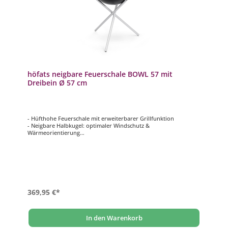
höfats neigbare Feuerschale BOWL 57 mit
Dreibein Ø 57 cm
- Hüfthohe Feuerschale mit erweiterbarer Grillfunktion
- Neigbare Halbkugel: optimaler Windschutz &
Wärmeorientierung
- Raucharmes Feuer dank zweistufiger Luftzufuhr
- Einfach zu reinigen dank herausnehmbarer Ascheschale aus
emailliertem Stahl
- Ohne Werkzeug schnell und einfach aufzubauen
369,95 €*
In den Warenkorb