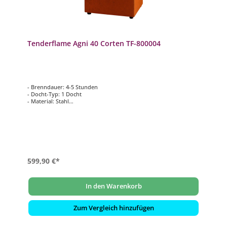
Tenderflame Agni 40 Corten TF-800004
- Brenndauer: 4-5 Stunden
- Docht-Typ: 1 Docht
- Material: Stahl
- Flamme: bergförmige Flamme
- Tankkapazität: 500 ml
- Stärke: 1100 Watt
- Maße: 40,5 x 40,5 x 41 cm
599,90 €*
In den Warenkorb
Zum Vergleich hinzufügen