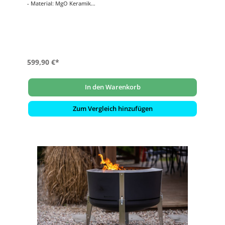
- Material: MgO Keramik
- Flamme: bergförmige Flamme
- Tankkapazität: 1050 ml
- Stärke: 2000 Watt
- Maße: 60 x 36 x 67 cm
599,90 €*
In den Warenkorb
Zum Vergleich hinzufügen