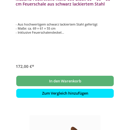
cm Feuerschale aus schwarz lackiertem Stahl
- Aus hochwertigem schwarz lackiertem Stahl gefertigt
- Maße: ca. 69 × 61 × 55 cm
- Inklusive Feuerschalendeckel
- 3 Edelstahlgriffe
- Wetterfeste Beine aus exotischem Holz
172,00 €*
In den Warenkorb
Zum Vergleich hinzufügen