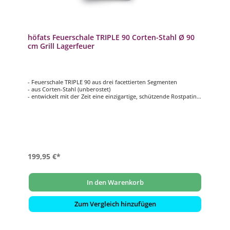
höfats Feuerschale TRIPLE 90 Corten-Stahl Ø 90
cm Grill Lagerfeuer
- Feuerschale TRIPLE 90 aus drei facettierten Segmenten
- aus Corten-Stahl (unberostet)
- entwickelt mit der Zeit eine einzigartige, schützende Rostpatina
- kompaktes Transportmaß
- einfache Montage
- Grillrost und Grillplatte/Anstecktisch sind als Zubehör separat
erhältlich
199,95 €*
In den Warenkorb
Zum Vergleich hinzufügen