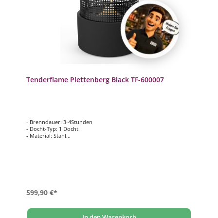
Tenderflame Plettenberg Black TF-600007
- Brenndauer: 3-4Stunden
- Docht-Typ: 1 Docht
- Material: Stahl
- Flamme: bergförmige Flamme
- Tankkapazität: 1000 ml
- Stärke: 2000 Watt
- Maße: 50 x 50 x 41 cm
599,90 €*
In den Warenkorb