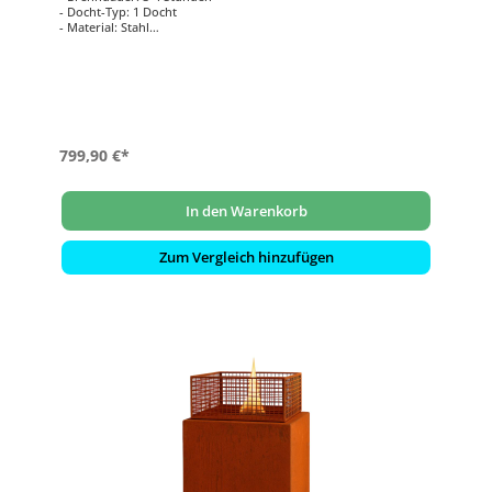
- Docht-Typ: 1 Docht
- Material: Stahl
- Flamme: bergförmige Flamme
- Tankkapazität: 1000 ml
- Stärke: 2000 Watt
- Maße: 79,2 x 79,2 x 32,5 cm
799,90 €*
In den Warenkorb
Zum Vergleich hinzufügen