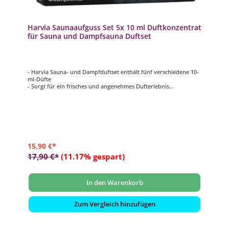
Harvia Saunaaufguss Set 5x 10 ml Duftkonzentrat
für Sauna und Dampfsauna Duftset
- Harvia Sauna- und Dampfduftset enthält fünf verschiedene 10-
ml-Düfte
- Sorgt für ein frisches und angenehmes Dufterlebnis
- Für Ihren wohltuenden Saunagang
- Duftsorten: Eukalyptus, Ylang-Ylang, Zitrone & Orange, Würzige
Pfefferminze Kokosnuss & Vanille
15,90 €*
17,90 €*
(11.17% gespart)
In den Warenkorb
Zum Vergleich hinzufügen