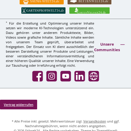
*
Für die Erstellung und Optimierung unserer Inhalte
setzen wir moderne KI-Technologien unterstützend ein.
Dazu gehören unter anderem Produkttexte, Bilder,
Videos sowie grafische Inhalte. Sämtliche Inhalte werden
von unserem Team geprüft, überarbeitet und
Unsere
freigegeben. Der Einsatz von KI dient ausschließlich der
Communities
besseren Darstellung unserer Produkte und Leistungen,
einer verständlicheren Informationsvermittlung und
einer höheren Qualität unserer Inhalte. Eine Verwendung
zur Täuschung oder Irreführung erfolgt nicht.
Facebook
Instagram
YouTube
LinkedIn
Website
Vertrag widerrufen
* Alle Preise inkl. gesetzl. Mehrwertsteuer zzgl.
Versandkosten
und ggf.
Nachnahmegebühren, wenn nicht anders angegeben.
© 2026 Stilwelt24 - Alle Rechte vorbehalten. Theme by
ThemeWare®