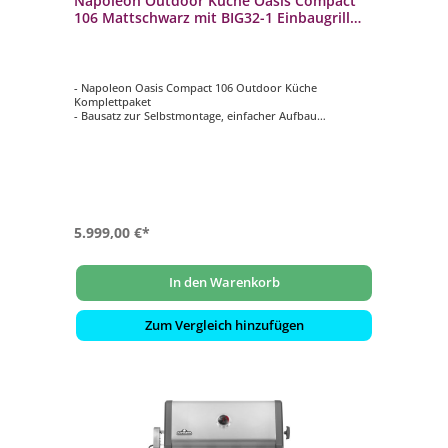
Napoleon Outdoor Küche Oasis Compact
106 Mattschwarz mit BIG32-1 Einbaugrill
und Einbau SIZZLE ZONE
- Napoleon Oasis Compact 106 Outdoor Küche
Komplettpaket
- Bausatz zur Selbstmontage, einfacher Aufbau
- Mit Napoleon 700-Series 32" BIG32-1 Einbaugrill in
Mattschwarz mit 4 Edelstahlbrenner 16 kW
- Edelstahl Infrarot-Heckbrenner 5,5 kW inklusive
Drehspieß mit Motor und Forken
- Mit Napoleon 700-Series Infrarot Sizzle Zone Einbau
Seitenbrenner in Mattschwarz 3 kW
5.999,00 €*
In den Warenkorb
Zum Vergleich hinzufügen