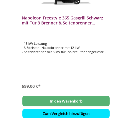
Napoleon Freestyle 365 Gasgrill Schwarz
mit Tür 3 Brenner & Seitenbrenner
F365DSBPK-1-DE
- 15 kW Leistung
- 3 Edelstahl-Hauptbrenner mit 12 kW
- Seitenbrenner mit 3 kW für leckere Pfannengerichte
- WAVE Grillroste aus porzellanemailliertem Gusseisen
- Hauptgrillfläche ca. 51 x 45 cm
599,00 €*
In den Warenkorb
Zum Vergleich hinzufügen