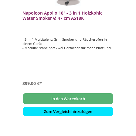
Napoleon Apollo 18" - 3 in 1 Holzkohle
Water Smoker Ø 47 cm AS18K
- 3-in-1 Multitalent: Grill, Smoker und Räucherofen in
einem Gerät
- Modular stapelbar: Zwei Garfächer für mehr Platz und
Flexibilität
- Perfekte Kontrolle: ACCU PROBE Thermometer &
verstellbare Lüftungsschieber
- Vielseitige Ausstattung: Fleisch-, Fisch- &
Würstchenhaken + Rotisserie-Ring
- Robust & mobil: Wetterfeste Konstruktion mit stabilen
Tragegriffen
399,00 €*
In den Warenkorb
Zum Vergleich hinzufügen