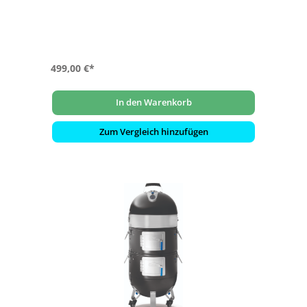
- Modular & flexibel: Zwei Garfächer, abnehmbare Haube
& separater Kohlebereich
- Vielseitige Ausstattung: Fleisch-, Fisch- &
Würstchenhaken + Rotisserie-Ring
- Perfekte Kontrolle: ACCU PROBE Thermometer &
Edelstahl-Lüftungsschieber
499,00 €*
In den Warenkorb
Zum Vergleich hinzufügen