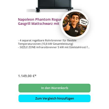
Napoleon Phantom Rogue PRO 30 Plancha
Gasgrill Mattschwarz mit SIZZLE ZONE
RP30FTSIBPK-DE-PHM
- 4 separat regelbare Rohrbrenner für flexible
Temperaturzonen (10,8 kW Gesamtleistung)
- SIZZLE ZONE-Infrarotbrenner 5 kW mit Edelstahlrost für
perfekte Brandings und Röstaromen
- Hochklassige Plancha-Grillstation in edlem Phantom-
Design
- Robustes, mattschwarzes Gehäuse und Bedienelemente
- Massive Edelstahlplatte für gleichmäßige
Wärmeverteilung
- Große Grillfläche (70 x 45 cm): Ideal für bis zu 8 - 10
Personen
1.149,00 €*
In den Warenkorb
Zum Vergleich hinzufügen