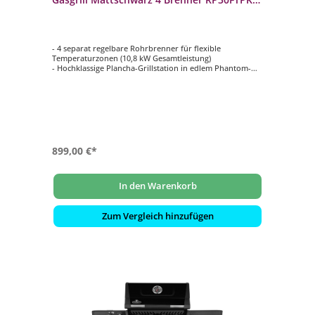
DE-PHM
- 4 separat regelbare Rohrbrenner für flexible
Temperaturzonen (10,8 kW Gesamtleistung)
- Hochklassige Plancha-Grillstation in edlem Phantom-
Design
- Robustes, mattschwarzes Gehäuse und Bedienelemente
- Massive Edelstahlplatte für gleichmäßige
Wärmeverteilung
- Große Grillfläche (70 x 45 cm): Ideal für bis zu 8 - 10
Personen
899,00 €*
In den Warenkorb
Zum Vergleich hinzufügen