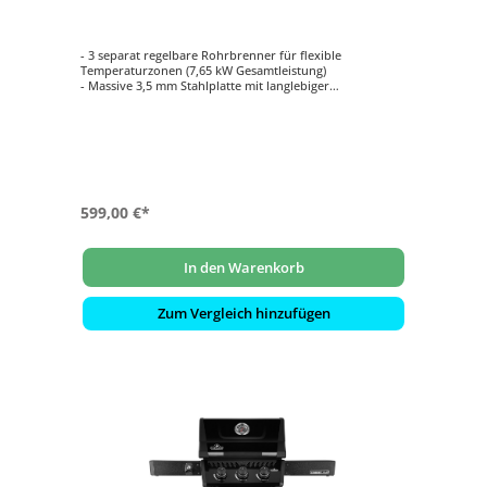
- 3 separat regelbare Rohrbrenner für flexible
Temperaturzonen (7,65 kW Gesamtleistung)
- Massive 3,5 mm Stahlplatte mit langlebiger
Antihaftbeschichtung
- Geschlossene Grillfläche: Kein Fettbrand, kein Tropfen
in die Brenner
- Beide Seitenablagen klappbar mit integrierten
Werkzeughaken
- Große Grillfläche (60 x 44 cm): Ideal für bis zu 6 - 8
Personen
599,00 €*
In den Warenkorb
Zum Vergleich hinzufügen