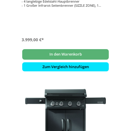
- 4 langlebige Edelstahl-Hauptbrenner
- 1 Großer Infrarot-Seitenbrenner (SIZZLE ZONE), 1
Edelstahl Heckbrenner
- Inklusive Drehspieß-Set Rotisserie mit Motor
- Hauptgrillfläche ca. 71 cm x 46 cm
- ACCU-PROBE Grill-Assistent zur
Temperaturüberwachung für bis zu 3
Kerntemperaturfühler
3.999,00 €*
In den Warenkorb
Zum Vergleich hinzufügen