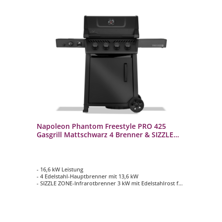
Napoleon Phantom Freestyle PRO 425
Gasgrill Mattschwarz 4 Brenner & SIZZLE
ZONE FP425DSIBPK-1-DE-PHM
- 16,6 kW Leistung
- 4 Edelstahl-Hauptbrenner mit 13,6 kW
- SIZZLE ZONE-Infrarotbrenner 3 kW mit Edelstahlrost für
perfekte Brandings und Röstaromen
- WAVE Grillroste aus hochwertigem Edelstahl auf der
Hauptgrillfläche
- Hauptgrillfläche ca. 60 x 45 cm