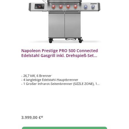
Napoleon Prestige PRO 500 Connected
Edelstahl Gasgrill inkl. Drehspieß-Set
PRO500VXRSIBPSS-DE
- 26,7 kW, 6 Brenner
- 4 langlebige Edelstahl-Hauptbrenner
- 1 Großer Infrarot-Seitenbrenner (SIZZLE ZONE), 1
Edelstahl Heckbrenner
- Inklusive Drehspieß-Set Rotisserie mit Motor
- Hauptgrillfläche ca. 71 cm x 46 cm
- ACCU-PROBE Grill-Assistent zur
Temperaturüberwachung für bis zu 3
Kerntemperaturfühler
3.999,00 €*