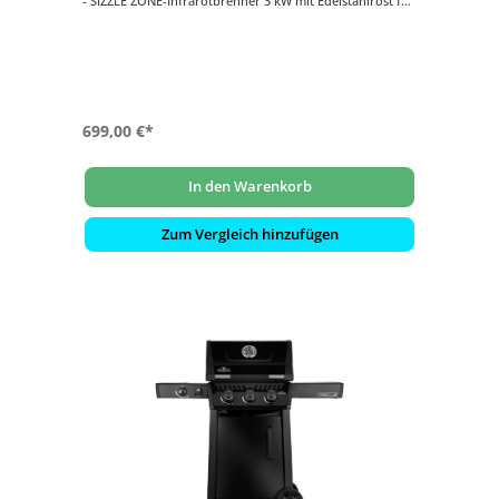
- SIZZLE ZONE-Infrarotbrenner 3 kW mit Edelstahlrost für
perfekte Brandings und Röstaromen
- WAVE Grillroste aus porzellanemailliertem Gusseisen
auf der Hauptgrillfläche
- Hauptgrillfläche ca. 51 x 45 cm
699,00 €*
In den Warenkorb
Zum Vergleich hinzufügen