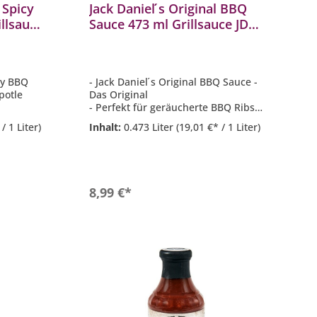
 Spicy
Jack Daniel ́s Original BBQ
llsauce
Sauce 473 ml Grillsauce JD-
1754
icy BBQ
- Jack Daniel ́s Original BBQ Sauce -
potle
Das Original
- Perfekt für geräucherte BBQ Ribs,
s, Nachos
Burger oder Bratwürstchen
/ 1 Liter)
Inhalt:
0.473 Liter
(19,01 €* / 1 Liter)
- Ideal auch als Marinade
- Glutenfrei / Laktosefrei
- Inhalt: 473 ml
b
In den Warenkorb
8,99 €*