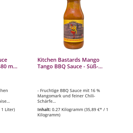
uce
Kitchen Bastards Mango
80 ml
Tango BBQ Sauce - Süß-
scharfe BBQ Sauce mit
Mangomark 270 g
schen
- Fruchtige BBQ Sauce mit 16 %
Mangomark und feiner Chili-
aise
Schärfe
- Süß-scharfes Geschmacksprofil
 1 Liter)
Inhalt:
0.27 Kilogramm
(35,89 €* / 1
- Ideal für Fleisch, Fisch und
Kilogramm)
et,
asiatische Gerichte
 Fisch
- Perfekt zum Glasieren, Dippen
und Verfeinern