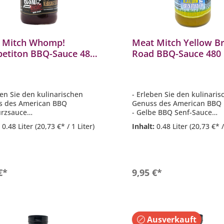
 Mitch Whomp!
Meat Mitch Yellow Br
etiton BBQ-Sauce 480
Road BBQ-Sauce 480
illsauce
Senf-Sauce MM-2092
ecuesauce MM-2076
ben Sie den kulinarischen
- Erleben Sie den kulinari
s des American BBQ
Genuss des American BBQ
ürzsauce
- Gelbe BBQ Senf-Sauce
nfrei
- Glutenfrei
:
0.48 Liter
(20,73 €* / 1 Liter)
Inhalt:
0.48 Liter
(20,73 €* /
lt 480 ml
- Inhalt 480 ml
ekt für Steaks, Rippchen,
- Perfekt für Schwein, Gefl
t, Schweinefleisch, Hühnchen,
Würstchen, Fisch oder einf
Dippen
In den Warenkorb
In den Warenkor
€*
9,95 €*
Ausverkauft