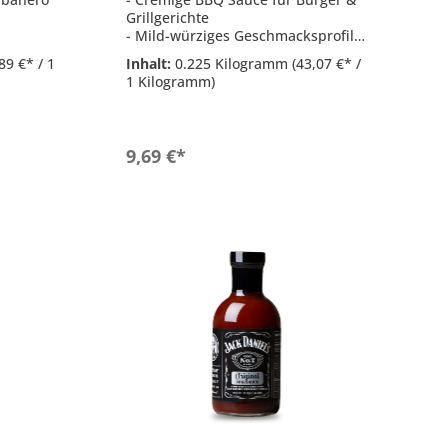
Grillgerichte
- Mild-würziges Geschmacksprofil
- Ideal als Sauce, Dip oder Burger-
89 €* / 1
Inhalt:
0.225 Kilogramm
(43,07 €* /
siatisch
Belag
1 Kilogramm)
- Perfekt für Fleisch, Geflügel &
d
vegetarische Gerichte
- Inhalt: 225 g
b
In den Warenkorb
9,69 €*