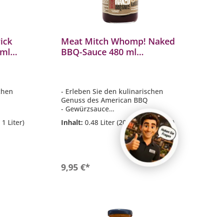
ick
Meat Mitch Whomp! Naked
 ml
BBQ-Sauce 480 ml
Grillsauce Barbecuesauce
MM-2083
schen
- Erleben Sie den kulinarischen
Genuss des American BBQ
- Gewürzsauce
- Glutenfrei
 1 Liter)
Inhalt:
0.48 Liter
(20,73 €* / 1 Liter)
- Inhalt 480 ml
ügel,
- Perfekt für Steaks, Rippchen,
ach zu
Brisket, Schweinefleisch, Hühnchen,
Chili
b
In den Warenkorb
9,95 €*