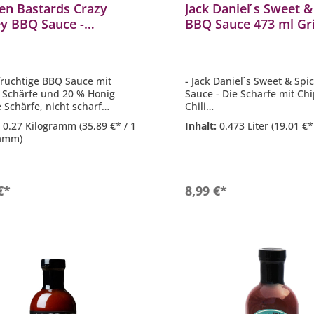
en Bastards Crazy
Jack Daniel ́s Sweet &
y BBQ Sauce -
BBQ Sauce 473 ml Gri
fruchtige BBQ Sauce
JD-2393
onig 270 g
fruchtige BBQ Sauce mit
- Jack Daniel ́s Sweet & Sp
 Schärfe und 20 % Honig
Sauce - Die Scharfe mit Chi
e Schärfe, nicht scharf
Chili
l zum Glasieren, Dippen und
- Perfekt für Chicken Wing
:
0.27 Kilogramm
(35,89 €* / 1
Inhalt:
0.473 Liter
(19,01 €* 
nern
oder BBQ Chicken
ramm)
ekt für Fleisch, Geflügel und
- Ideal auch als Marinade
rische Gerichte
- Glutenfrei / Laktosefrei
t: 270 g
- Inhalt: 473 ml
In den Warenkorb
In den Warenkor
€*
8,99 €*