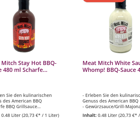
 Mitch Stay Hot BBQ-
Meat Mitch White Sa
e 480 ml Scharfe
Whomp! BBQ-Sauce 4
lsauce MM-2091
Grillsauce MM-2093
ben Sie den kulinarischen
- Erleben Sie den kulinari
s des American BBQ
Genuss des American BBQ
rfe BBQ Grillsauce
- Gewürzsauce/Grill-Majon
nfrei
- Glutenfrei
:
0.48 Liter
(20,73 €* / 1 Liter)
Inhalt:
0.48 Liter
(20,73 €* /
lt 480 ml
- Inhalt 480 ml
ekt für scharfe Rippchen,
- Perfekt für Geflügel, Brisk
, Brisket, Schweinefleisch,
Pulled Pork, Ribs, Gemüse,
ier, Chili