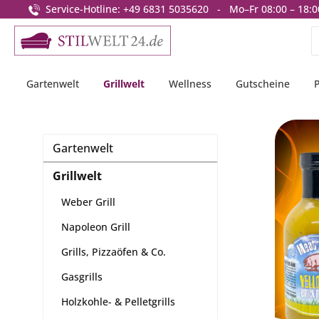
Service-Hotline: +49 6831 5035620 - Mo–Fr 08:00 – 18:0
springen
Zur Hauptnavigation springen
Gartenwelt
Grillwelt
Wellness
Gutscheine
Gartenwelt
Grillwelt
Weber Grill
Napoleon Grill
Grills, Pizzaöfen & Co.
Gasgrills
Holzkohle- & Pelletgrills