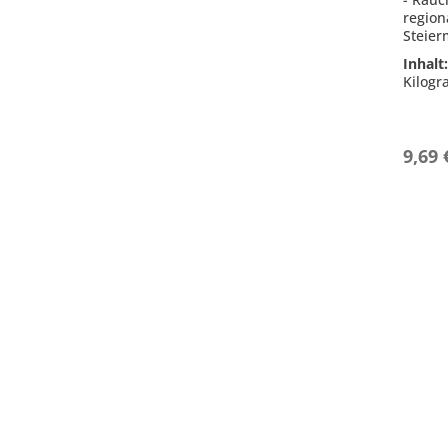
region
Steier
- 50 %
Inhalt
- Idea
Kilog
region
- Perf
- Inhal
9,69 