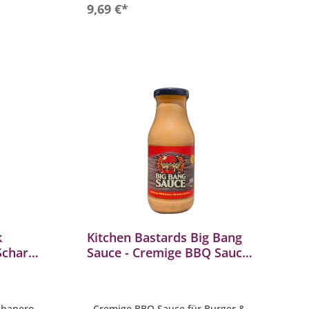
- Inhalt: 270 g
In den Warenkorb
9,69 €*
k
Kitchen Bastards Big Bang
Scharfe
Sauce - Cremige BBQ Sauce
nero &
für Burger & Grillgerichte
225 g
abanero
- Cremige BBQ Sauce für Burger &