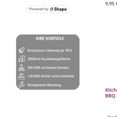
9,95 
Kitch
BBQ S
rauc
Para
- Rauc