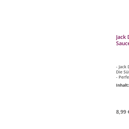
Jack 
Sauce
1778
- Jack
Die Sü
- Perf
Hähnc
Inhalt
- Idea
- Glute
- Inhal
8,99 