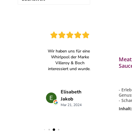
Meat
Sauc
Gril
- Erle
Genus
- Scha
- Glute
Inhalt
- Inha
- Perf
Steaks
Huhn, E