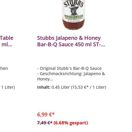
Table
Stubbs Jalapeno & Honey
 ml
Bar-B-Q Sauce 450 ml ST-
244
schen
- Original Stubb´s Bar-B-Q Sauce
- Geschmacksrichtung: Jalapeno &
Honey
- Fruchtige Tomatensauce mit
 1 Liter)
Inhalt:
0.45 Liter
(15,53 €* / 1 Liter)
natürlicher Süße von Zucker und
hen,
feuriger Schärfe von Jalapenos
Hühnchen,
- Füllmenge 450 ml
- Perfekt als Grillsauce und zum
Glasieren von Rippchen & Co
6,99 €*
b
In den Warenkorb
7,49 €*
(6.68% gespart)