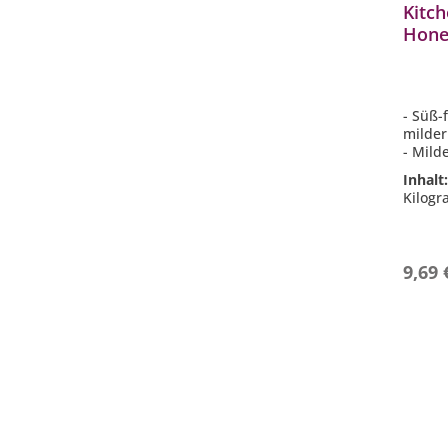
Kitch
Hone
Fein
mit H
- Süß-
milder
- Mild
- Idea
Inhalt
Verfei
Kilog
- Perf
vegeta
- Inhal
9,69 