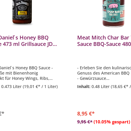
Daniel ́s Honey BBQ
Meat Mitch Char Bar 
 473 ml Grillsauce JD-
Sauce BBQ-Sauce 480
Grillsauce MM-2090
 Daniel ́s Honey BBQ Sauce -
- Erleben Sie den kulinari
ße mit Bienenhonig
Genuss des American BBQ
ekt für Honey Wings, Ribs,
- Gewürzsauce
hen
- Glutenfrei
:
0.473 Liter
(19,01 €* / 1 Liter)
Inhalt:
0.48 Liter
(18,65 €* /
l auch als Marinade
- Inhalt 480 ml
nfrei / Laktosefrei
- Perfekt für Steaks, Rippc
t: 473 ml
Brisket, Schweinefleisch, 
Chili
In den Warenkorb
€*
8,95 €*
In den Warenkor
9,95 €*
(10.05% gespart)