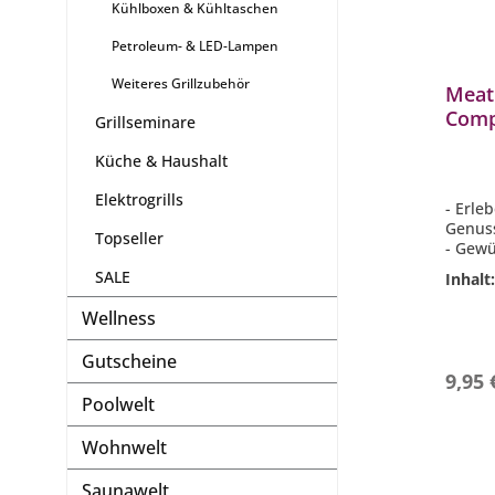
Kühlboxen & Kühltaschen
Petroleum- & LED-Lampen
Weiteres Grillzubehör
Meat
Comp
Grillseminare
ml Gr
Küche & Haushalt
Barb
Elektrogrills
- Erle
Genus
Topseller
- Gew
- Glute
SALE
Inhalt
- Inha
- Perf
Wellness
Briske
Chili
Gutscheine
9,95 
Poolwelt
Wohnwelt
Saunawelt