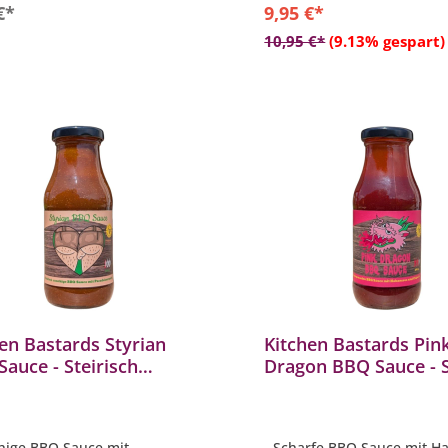
In den Warenkorb
€*
9,95 €*
10,95 €*
(9.13% gespart)
en Bastards Styrian
Kitchen Bastards Pin
auce - Steirisch
Dragon BBQ Sauce - 
hige BBQ Sauce mit
BBQ Sauce mit Haba
deisermark 270 g
Chipotle 270 g
hige BBQ Sauce mit
- Scharfe BBQ Sauce mit H