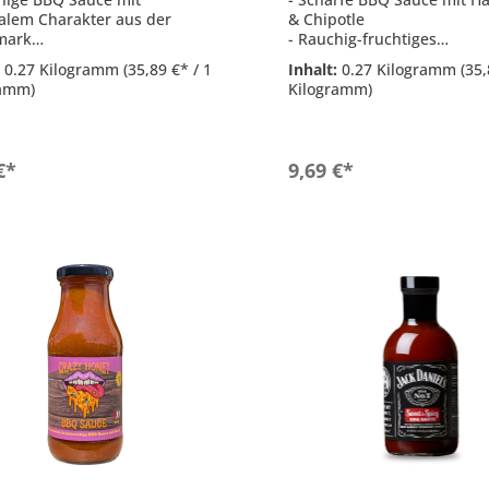
alem Charakter aus der
& Chipotle
mark
- Rauchig-fruchtiges
 Paradeisermark als Basis
Geschmacksprofil
:
0.27 Kilogramm
(35,89 €* / 1
Inhalt:
0.27 Kilogramm
(35,
l für Würste, Fleisch und
- Ideal für Grill, Wok und a
ramm)
Kilogramm)
ale Klassiker
inspirierte Küche
ekt für Grill, Pfanne und Ofen
- Perfekt zum Glasieren un
t: 270 g
Nachschärfen
- Inhalt: 270 g
In den Warenkorb
In den Warenkor
€*
9,69 €*