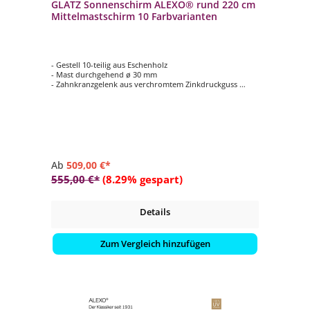
GLATZ Sonnenschirm ALEXO® rund 220 cm
Mittelmastschirm 10 Farbvarianten
- Gestell 10-teilig aus Eschenholz
- Mast durchgehend ø 30 mm
- Zahnkranzgelenk aus verchromtem Zinkdruckguss
- Form rund ø 220 cm
- Farbvariante vom Schirmdach wählbar (Stoffklasse 4 /
100 % Polyester)
Ab
509,00 €*
555,00 €*
(8.29% gespart)
Details
Zum Vergleich hinzufügen