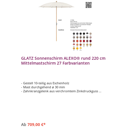
GLATZ Sonnenschirm ALEXO® rund 220 cm
Mittelmastschirm 27 Farbvarianten
- Gestell 10-teilig aus Eschenholz
- Mast durchgehend ø 30 mm
- Zahnkranzgelenk aus verchromtem Zinkdruckguss
- Form rund ø 220 cm
- Farbvariante vom Schirmdach wählbar (Stoffqualität 5 /
100 % Polyacryl)
Ab
709,00 €*