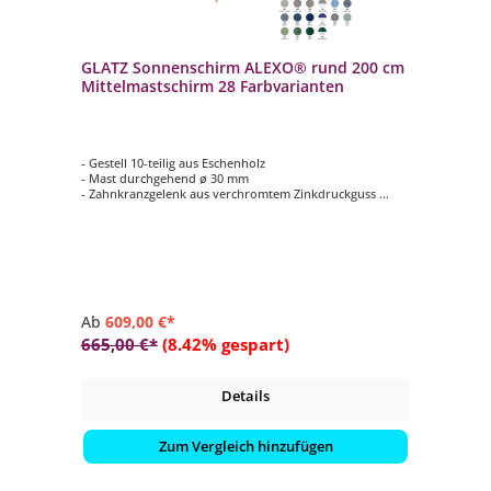
GLATZ Sonnenschirm ALEXO® rund 200 cm
Mittelmastschirm 28 Farbvarianten
- Gestell 10-teilig aus Eschenholz
- Mast durchgehend ø 30 mm
- Zahnkranzgelenk aus verchromtem Zinkdruckguss
- Form rund ø 200 cm
- Farbvariante vom Schirmdach wählbar (Stoffklasse 5 /
100 % Polyacryl)
Ab
609,00 €*
665,00 €*
(8.42% gespart)
Details
Zum Vergleich hinzufügen