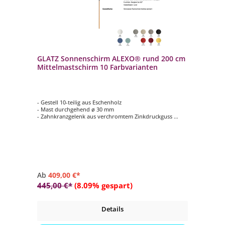
GLATZ Sonnenschirm ALEXO® rund 200 cm
Mittelmastschirm 10 Farbvarianten
- Gestell 10-teilig aus Eschenholz
- Mast durchgehend ø 30 mm
- Zahnkranzgelenk aus verchromtem Zinkdruckguss
- Form rund ø 200 cm
- Farbvariante vom Schirmdach wählbar (Stoffklasse 4 /
100 % Polyester)
Ab
409,00 €*
445,00 €*
(8.09% gespart)
Details