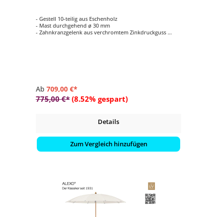
- Gestell 10-teilig aus Eschenholz
- Mast durchgehend ø 30 mm
- Zahnkranzgelenk aus verchromtem Zinkdruckguss
- Form rund ø 220 cm
- Farbvariante vom Schirmdach wählbar (Stoffklasse 5 /
100 % Polyacryl)
Ab
709,00 €*
775,00 €*
(8.52% gespart)
Details
Zum Vergleich hinzufügen