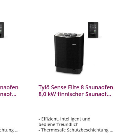
unaofen
Tylö Sense Elite 8 Saunaofen
unaofen
8,0 kW finnischer Saunaofen
mit WLAN-Steuerung
Saunasteine
- Effizient, intelligent und
bedienerfreundlich
chtung -
- Thermosafe Schutzbeschichtung -
Beugt versehentlichen