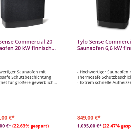
 Sense Commercial 20
Tylö Sense Commerci
aofen 20 kW finnischer
Saunaofen 6,6 kW fin
ofen inkl. Saunasteine
Saunaofen Elektrisch 
Saunasteine
wertiger Saunaofen mit
- Hochwertiger Saunaofen 
osafe Schutzbeschichtung
Thermosafe Schutzbeschic
gnet für größere gewerbliche
- Extrem schnelle Aufheizz
ffentliche Saunen
- Abnehmbares Duftölfach
em schnelle Aufheizzeiten
- Boden und Wandmontage
en und Wandmontage möglich
- Inkl. 20 kg Saunasteine
. 25 kg Saunasteine
,00 €*
849,00 €*
In den Warenkorb
In den Warenkor
,00 €*
(22.63% gespart)
1.095,00 €*
(22.47% gesp