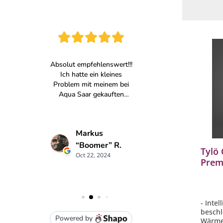
Tylö 
Prem
Verda
WiFi
- Inte
beschl
Wärme