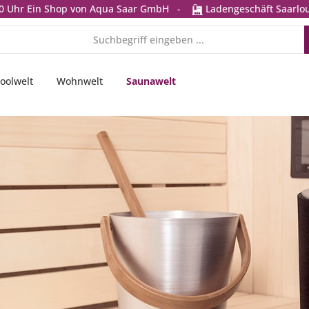
0 Uhr
Ein Shop von Aqua Saar GmbH
-
Ladengeschäft Saarlou
oolwelt
Wohnwelt
Saunawelt