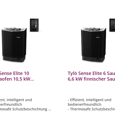
Sense Elite 10
Tylö Sense Elite 6 Sa
aofen 10,5 kW
6,6 kW finnischer Sa
scher Saunaofen mit
mit WLAN-Steuerung
-Steuerung
Saunasteine
asteine
ient, intelligent und
- Effizient, intelligent und
erfreundlich
bedienerfreundlich
mosafe Schutzbeschichtung -
- Thermosafe Schutzbeschi
versehentlichen
Beugt versehentlichen