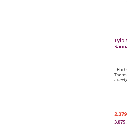
Tylö
Saun
Sauna
- Hoch
Therm
- Geei
oder ö
- Extr
- Bod
- Inkl
2.379
3.075