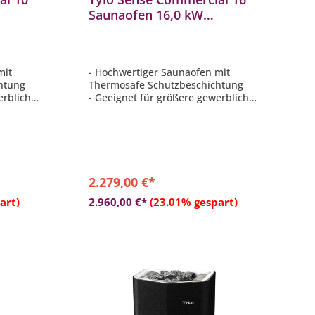
Saunaofen 16,0 kW
inkl.
finnischer Saunaofen inkl.
Saunasteine
mit
- Hochwertiger Saunaofen mit
htung
Thermosafe Schutzbeschichtung
erbliche
- Geeignet für größere gewerbliche
oder öffentliche Saunen
eiten
- Extrem schnelle Aufheizzeiten
 möglich
- Boden und Wandmontage möglich
- Inkl. 25 kg Saunasteine
2.279,00 €*
b
In den Warenkorb
art)
2.960,00 €*
(23.01% gespart)