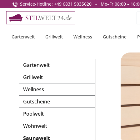
Service-Hotline: +49 6831 5035620 - Mo–Fr 08:00 – 18:0
springen
Zur Hauptnavigation springen
Gartenwelt
Grillwelt
Wellness
Gutscheine
P
Gartenwelt
Grillwelt
Wellness
Gutscheine
Poolwelt
Wohnwelt
Saunawelt