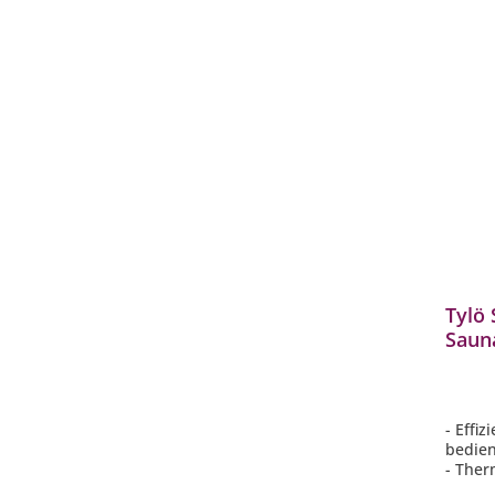
Tylö 
Saun
finni
WLAN
Saun
- Effiz
bedien
- Ther
Beugt 