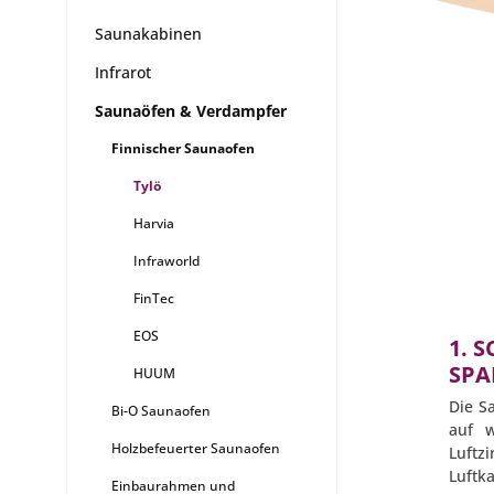
Saunakabinen
Infrarot
Saunaöfen & Verdampfer
Finnischer Saunaofen
Tylö
Harvia
Infraworld
FinTec
EOS
1. 
SPA
HUUM
Die S
Bi-O Saunaofen
auf w
Holzbefeuerter Saunaofen
Luft
Luftka
Einbaurahmen und