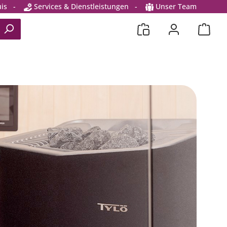
is
-
Services & Dienstleistungen
-
Unser Team