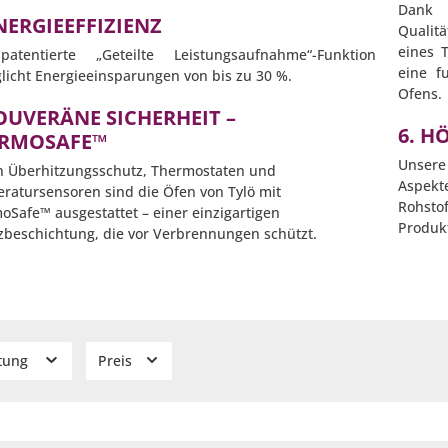
Dank 
ENERGIEEFFIZIENZ
Qualit
eines T
atentierte „Geteilte Leistungsaufnahme“-Funktion
eine f
licht Energieeinsparungen von bis zu 30 %.
Ofens.
SOUVERÄNE SICHERHEIT –
6. H
RMOSAFE™
Unsere
 Überhitzungsschutz, Thermostaten und
Aspek
ratursensoren sind die Öfen von Tylö mit
Rohstof
oSafe™ ausgestattet – einer einzigartigen
Produkt
zbeschichtung, die vor Verbrennungen schützt.
stung
Preis