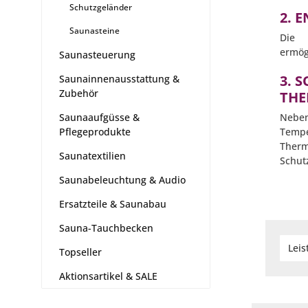
Schutzgeländer
2. 
Saunasteine
Die p
ermög
Saunasteuerung
3. 
Saunainnenausstattung &
Zubehör
THE
Saunaaufgüsse &
Neben
Pflegeprodukte
Tempe
Therm
Saunatextilien
Schut
Saunabeleuchtung & Audio
Ersatzteile & Saunabau
Sauna-Tauchbecken
Lei
Topseller
Aktionsartikel & SALE