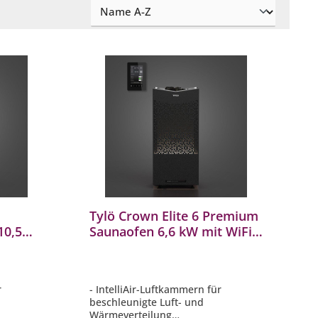
Tylö Crown Elite 6 Premium
10,5
Saunaofen 6,6 kW mit WiFi
ng
Steuerung finnischer Stand-
naofen
Saunaofen
r
- IntelliAir-Luftkammern für
beschleunigte Luft- und
Wärmeverteilung