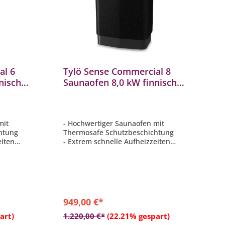
al 6
Tylö Sense Commercial 8
nischer
Saunaofen 8,0 kW finnischer
inkl
Saunaofen Elektrisch inkl
Saunasteine
mit
- Hochwertiger Saunaofen mit
htung
Thermosafe Schutzbeschichtung
eiten
- Extrem schnelle Aufheizzeiten
- Abnehmbares Duftölfach
 möglich
- Boden und Wandmontage möglich
- Inkl. 20 kg Saunasteine
949,00 €*
b
In den Warenkorb
art)
1.220,00 €*
(22.21% gespart)