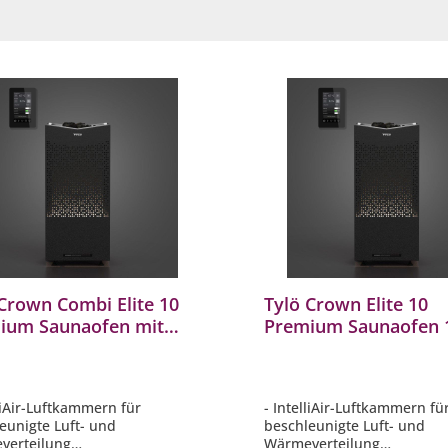
Crown Combi Elite 10
Tylö Crown Elite 10
ium Saunaofen mit
Premium Saunaofen 
mpfer 10,5 kW inkl.
kW mit WiFi Steueru
 Steuerung
finnischer Stand-Sau
lliAir-Luftkammern für
- IntelliAir-Luftkammern fü
eunigte Luft- und
beschleunigte Luft- und
verteilung
Wärmeverteilung