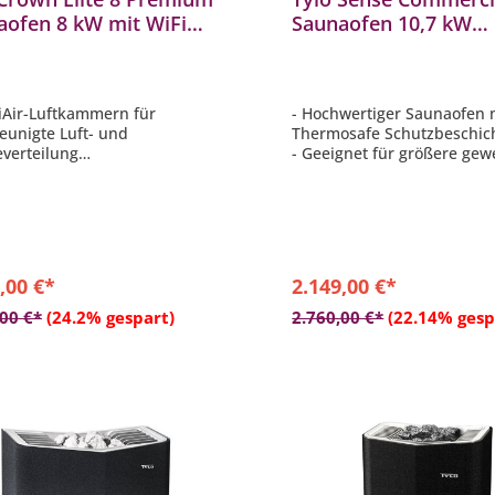
aofen 8 kW mit WiFi
Saunaofen 10,7 kW
rung finnischer Stand-
finnischer Saunaofen 
aofen
Saunasteine
lliAir-Luftkammern für
- Hochwertiger Saunaofen 
eunigte Luft- und
Thermosafe Schutzbeschic
verteilung
- Geeignet für größere gew
er Stand-Saunaofen der über
oder öffentliche Saunen
erte Lichter verfügt
- Extrem schnelle Aufheizz
malistisch, skandinavisches
- Boden und Wandmontage
 mit samtig weicher
- Inkl. 25 kg Saunasteine
oSafe-Oberfläche
stehender Heizofen ist von
,00 €*
2.149,00 €*
Seiten gleichermaßen
In den Warenkorb
In den Warenkor
echend
,00 €*
(24.2% gespart)
2.760,00 €*
(22.14% gesp
rierte Elektronik – Elite
rung mit WLAN