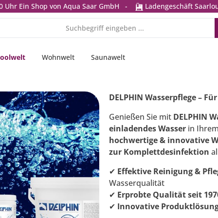
0 Uhr
Ein Shop von Aqua Saar GmbH
-
Ladengeschäft Saarlou
oolwelt
Wohnwelt
Saunawelt
DELPHIN Wasserpflege – Für 
Genießen Sie mit
DELPHIN Wa
einladendes Wasser
in Ihrem
hochwertige & innovative 
zur Komplettdesinfektion
al
✔
Effektive Reinigung & Pfl
Wasserqualität
✔
Erprobte Qualität seit 197
✔
Innovative Produktlösun