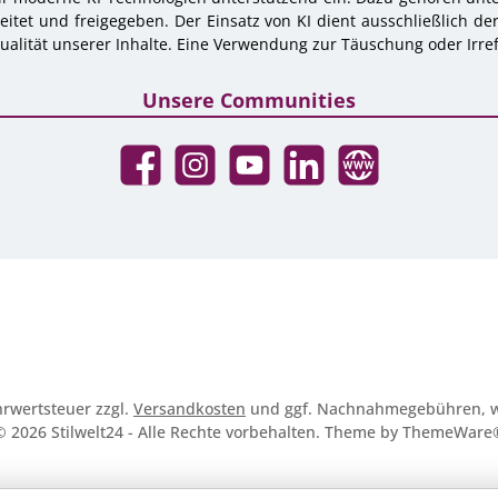
tet und freigegeben. Der Einsatz von KI dient ausschließlich de
alität unserer Inhalte. Eine Verwendung zur Täuschung oder Irref
Unsere Communities
Facebook
Instagram
YouTube
LinkedIn
Website
ehrwertsteuer zzgl.
Versandkosten
und ggf. Nachnahmegebühren, w
© 2026 Stilwelt24 - Alle Rechte vorbehalten. Theme by
ThemeWare