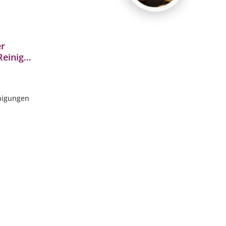
er
Reiniger
olpflege
inigungen
b