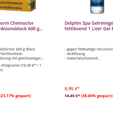
orm Chemoclor
Delphin Spa Gelreinig
nktionsblock 600 g
fettlösend 1 Liter Gel 
esinfektion
für Whirlpool Whirlpo
löslicher 600 g Block
- gegen fetthaltige Verunre
rfachfunktion
- dickflüssig
lorung mit gleichzeitiger
- materialschonend
mittelzugabe und
- für Whirlpool
6 Kilogramm
(16,58 €* / 1
hütung
m)
/30 m³ Beckenwasser
nd für ca. 3 Wochen
8,95 €*
In den Warenkorb
In den Warenkor
(23.17% gespart)
14,45 €*
(38.06% gespart)