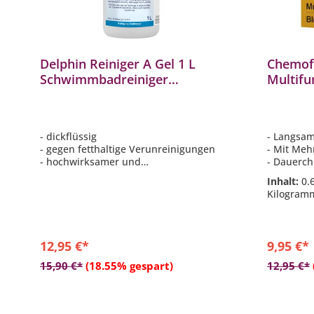
Delphin Reiniger A Gel 1 L
Chemof
Schwimmbadreiniger
Multifu
Folienreiniger Beckenrand
Chlor D
- dickflüssig
- Langsam
- gegen fetthaltige Verunreinigungen
- Mit Meh
- hochwirksamer und
- Dauerch
materialschonender Reiniger
Flockungs
Inhalt:
0.
- eignet sich hervorragend für die
Algenver
Kilogram
entstehende Wasserlinie
- 1 Block
ausreiche
12,95 €*
9,95 €*
In den Warenkorb
15,90 €*
(18.55% gespart)
12,95 €*