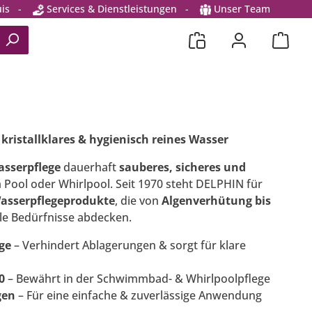
is
-
Services & Dienstleistungen
-
Unser Team
kristallklares & hygienisch reines Wasser
sserpflege
dauerhaft
sauberes, sicheres und
 Pool oder Whirlpool. Seit 1970 steht DELPHIN für
Wasserpflegeprodukte
, die von
Algenverhütung bis
le Bedürfnisse abdecken.
ege
– Verhindert Ablagerungen & sorgt für klare
0
– Bewährt in der Schwimmbad- & Whirlpoolpflege
gen
– Für eine einfache & zuverlässige Anwendung